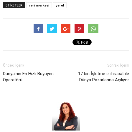
ETİKETLER
veri merkezi
yerel
Önceki İçerik
Sonraki İçerik
Dünya’nın En Hızlı Büyüyen
17 bin İşletme e-ihracat ile
Operatörü
Dünya Pazarlarına Açılıyor