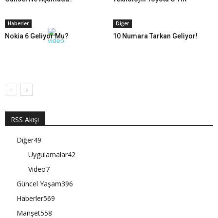
Haberler
Diğer
Nokia 6 Geliyor Mu?
10 Numara Tarkan Geliyor!
RSS Akışı
Diğer
49
Uygulamalar
42
Video
7
Güncel Yaşam
396
Haberler
569
Manşet
558