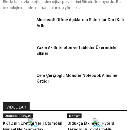
Blockchain teknolojisi, adını dijital para birimi Bitcoin ile duyurdu. Bu
teknolojinin sadece finans alanına yönelik...
Microsoft Office Açıklarına Saldırılar Dört Katı
Arttı
Yazın Akıllı Telefon ve Tabletler Üzerindeki
Etkileri
Cem Çerçioğlu Monster Notebook Ailesine
Katıldı
VİDEOLAR
Otomobil Dünyası
Manşet
KKTC nin Ürettiği Yerli Otomobil
Oldukça Etkileyici Hybrid
Günsel Ne Aşamada?
Teknolojili Toyota C-HR