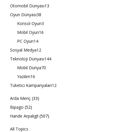
Otomobil Dünyası
13
Oyun Dünyası
38
Konsol Oyun
3
Mobil Oyun
16
PC Oyun
14
Sosyal Medya
12
Teknoloji Dünyası
144
Mobil Dünya
70
Yazılım
16
Tüketici Kampanyaları
12
Arda Meriç
(33)
Bipago
(52)
Hande Arpalıgil
(507)
All Topics