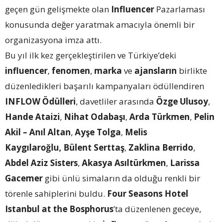
geçen gün gelişmekte olan
Influencer
Pazarlaması
konusunda değer yaratmak amacıyla önemli bir
organizasyona imza attı.
Bu yıl ilk kez gerçekleştirilen ve Türkiye’deki
influencer
,
fenomen
,
marka
ve
ajansların
birlikte
düzenledikleri başarılı kampanyaları ödüllendiren
INFLOW Ödülleri
, davetliler arasında
Özge Ulusoy
,
Hande Ataizi
,
Nihat Odabaşı
,
Arda Türkmen
,
Pelin
Akil – Anıl Altan
,
Ayşe Tolga
,
Melis
Kaygılaroğlu, Bülent Serttaş
,
Zaklina Berrido
,
Abdel Aziz Sisters
,
Akasya Asıltürkmen
,
Larissa
Gacemer
gibi ünlü simaların da olduğu renkli bir
törenle sahiplerini buldu.
Four Seasons Hotel
Istanbul at the Bosphorus
’ta düzenlenen geceye,