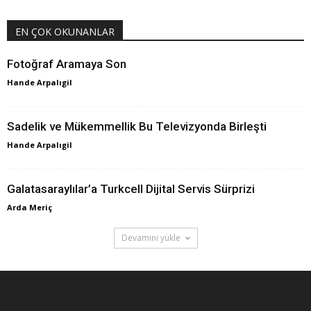
EN ÇOK OKUNANLAR
Fotoğraf Aramaya Son
Hande Arpalıgil
Sadelik ve Mükemmellik Bu Televizyonda Birleşti
Hande Arpalıgil
Galatasaraylılar’a Turkcell Dijital Servis Sürprizi
Arda Meriç
Devamını yükle