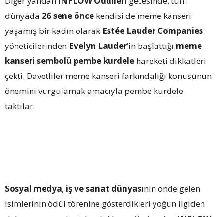
Diğer yandan I
NFLOW Ödülleri
gecesinde, tüm
dünyada
26 sene önce
kendisi de meme kanseri
yaşamış bir kadın olarak
Estée Lauder Companies
yöneticilerinden
Evelyn Lauder
’in başlattığı
meme
kanseri sembolü
pembe kurdele
hareketi dikkatleri
çekti. Davetliler meme kanseri farkındalığı konusunun
önemini vurgulamak amacıyla pembe kurdele
taktılar.
Sosyal medya
,
iş ve sanat dünyası
nın önde gelen
isimlerinin ödül törenine gösterdikleri yoğun ilgiden