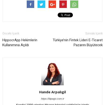
Önceki İçerik
Sonraki İçerik
HippocrApp Hekimlerin
Türkiye’nin Fintek Lideri E-Ticaret
Kullanımına Açıldı
Pazarını Büyütecek
Hande Arpalıgil
https://bipago.com.tr
Kendisi 1999 yılından itibaren teknoloji sektörünün içinde