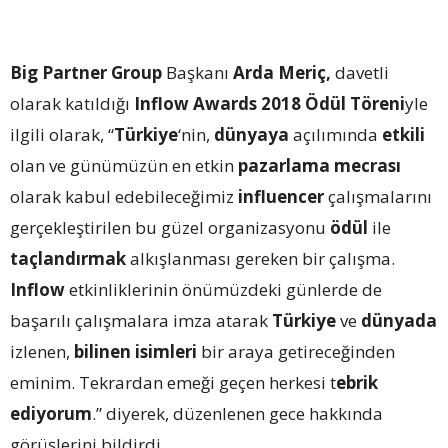
Big Partner Group
Başkanı
Arda Meriç,
davetli
olarak katıldığı
Inflow Awards 2018 Ödül Töreni
yle
ilgili olarak, “
Türkiye
‘nin,
dünyaya
açılımında
etkili
olan ve günümüzün en etkin
pazarlama
mecrası
olarak kabul edebileceğimiz
influencer
çalışmalarını
gerçekleştirilen bu güzel organizasyonu
ödül
ile
taçlandırmak
alkışlanması gereken bir çalışma.
Inflow
etkinliklerinin önümüzdeki günlerde de
başarılı çalışmalara imza atarak
Türkiye
ve
dünyada
izlenen,
bilinen isimleri
bir araya getireceğinden
eminim. Tekrardan emeği geçen herkesi t
ebrik
ediyorum
.” diyerek, düzenlenen gece hakkında
görüşlerini bildirdi.