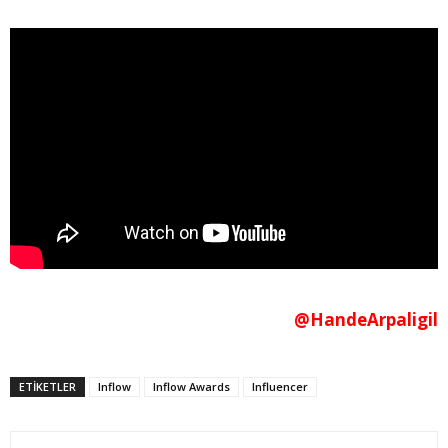
@HandeArpaligil
ETİKETLER
Inflow
Inflow Awards
Influencer