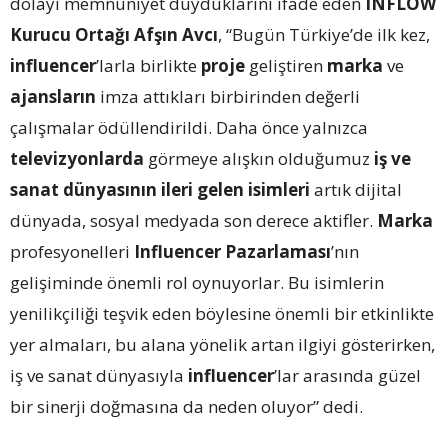
dolayı memnuniyet duyduklarını ifade eden
INFLOW
Kurucu Ortağı Afşın Avcı
, “Bugün Türkiye’de ilk kez,
influencer
’larla birlikte
proje
geliştiren
marka
ve
ajansların
imza attıkları birbirinden değerli
çalışmalar ödüllendirildi. Daha önce yalnızca
televizyonlarda
görmeye alışkın olduğumuz
iş ve
sanat dünyasının ileri gelen isimleri
artık dijital
dünyada, sosyal medyada son derece aktifler.
Marka
profesyonelleri
Influencer Pazarlaması
’nın
gelişiminde önemli rol oynuyorlar. Bu isimlerin
yenilikçiliği teşvik eden böylesine önemli bir etkinlikte
yer almaları, bu alana yönelik artan ilgiyi gösterirken,
iş ve sanat dünyasıyla
influencer
’lar arasında güzel
bir sinerji doğmasına da neden oluyor” dedi.