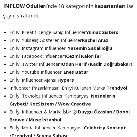
INFLOW Ödülleri
’nde 18 kategorinin
kazananları
ise
şöyle sıralandı:
En İyi Kreatif İçeriğe Sahip Influencer
Yılmaz Sisters
En İyi Yükseliş Gösteren Influencer
Rachel Araz
En İyi Instagram Influencer’ı
Yasemin Sakallıoğlu
En İyi Facebook Influencer’ı
Cezmi Kalorifer
En İyi Twitter Influencer’ı
Odun Herif (Kadir Doğrubakar)
En İyi Youtube Influencer’ı
Enes Batur
En İyi Influencer Ajansı
Hypers
Influencer Pazarlamasını En İyi Kullanan Marka
Trendyol
En İyi Teknoloji Influencer Kampanyası
Nesnelerin
Gıybeti/ KoçSistem / Wow Creative
En İyi Influencer & Marka İşbirliği
Duygu Özaslan / Bobbi
Brown / Muse İstanbul
En İyi Moda Influencer Kampanyası
Celebrity Konsept
/Trendyol / Şeyma Subaşı