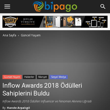
Ana Sayfa
Güncel Yaşam
Güncel Yaşam
Haberler
Manşet
Sosyal Medya
Inflow Awards 2018 Ödülleri
Sahiplerini Buldu
Inflow Awards 2018 Ödülleri Influencer ve Fenomen Akınına Uğradı
By
Hande Arpalıgil