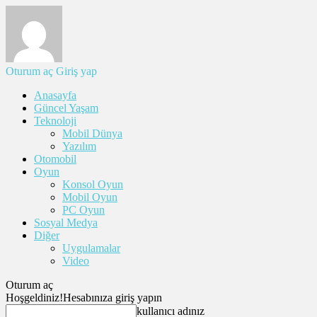
Oturum aç
Giriş yap
Anasayfa
Güncel Yaşam
Teknoloji
Mobil Dünya
Yazılım
Otomobil
Oyun
Konsol Oyun
Mobil Oyun
PC Oyun
Sosyal Medya
Diğer
Uygulamalar
Video
Oturum aç
Hoşgeldiniz!
Hesabınıza giriş yapın
kullanıcı adınız