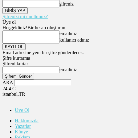
şifreniz
Şifrenizi mi unuttunuz?
Üye ol
Hoşgeldiniz!
Bir hesap oluşturun
emailiniz
kullanıcı adınız
Email adresine yeni bir şifre gönderilecek.
Şifre kurtarma
Şifreni kurtar
emailiniz
ARA
24.4
C
istanbul,TR
Üye Ol
Hakkımızda
Yazarlar
Künye
Reklam