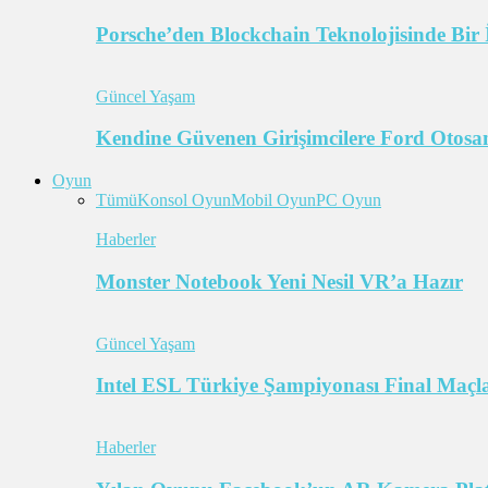
Porsche’den Blockchain Teknolojisinde Bir 
Güncel Yaşam
Kendine Güvenen Girişimcilere Ford Otosan
Oyun
Tümü
Konsol Oyun
Mobil Oyun
PC Oyun
Haberler
Monster Notebook Yeni Nesil VR’a Hazır
Güncel Yaşam
Intel ESL Türkiye Şampiyonası Final Maçl
Haberler