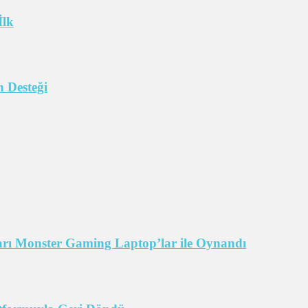
İlk
 Desteği
arı Monster Gaming Laptop’lar ile Oynandı