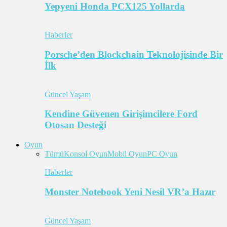
Yepyeni Honda PCX125 Yollarda
Haberler
Porsche’den Blockchain Teknolojisinde Bir
İlk
Güncel Yaşam
Kendine Güvenen Girişimcilere Ford
Otosan Desteği
Oyun
Tümü
Konsol Oyun
Mobil Oyun
PC Oyun
Haberler
Monster Notebook Yeni Nesil VR’a Hazır
Güncel Yaşam