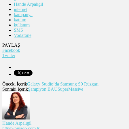
Hande Arpalıgil
internet
kampanya
katılım
kullanım
SMS
Vodafone
PAYLAŞ
Facebook
Twitter
Önceki İçerik
Galaxy Studio’da Samsung S9 Rüzgarı
Sonraki İçerik
Şampiyon BAUSuperMassive
Hande Arpalıgil
https://bipago.com.tr