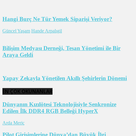
Hangi Burç Ne Tür Yemek Siparişi Veriyor?
Güncel Yaşam
Hande Arpalıgil
Bilişim Medyası Derneği, Tesan Yönetimi ile Bir
Araya Geldi
Yapay Zekayla Yönetilen Akıllı Şehirlerin Dönemi
EN ÇOK OKUNANLAR
Dünyanın Kızılötesi Teknolojisiyle Senkronize
Edilen İlk DDR4 RGB Belleği HyperX
Arda Meriç
Pilot Girişimlerine Dünya’dan Büyük İlgi