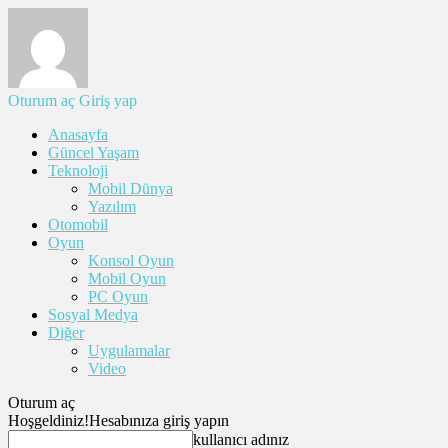
Oturum aç
Giriş yap
Anasayfa
Güncel Yaşam
Teknoloji
Mobil Dünya
Yazılım
Otomobil
Oyun
Konsol Oyun
Mobil Oyun
PC Oyun
Sosyal Medya
Diğer
Uygulamalar
Video
Oturum aç
Hoşgeldiniz!
Hesabınıza giriş yapın
kullanıcı adınız