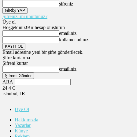
şifreniz
Şifrenizi mi unuttunuz?
Üye ol
Hoşgeldiniz!
Bir hesap oluşturun
emailiniz
kullanıcı adınız
Email adresine yeni bir şifre gönderilecek.
Şifre kurtarma
Şifreni kurtar
emailiniz
ARA
24.4
C
istanbul,TR
Üye Ol
Hakkımızda
Yazarlar
Künye
Reklam