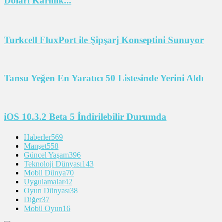
Doları Karlılık...
Turkcell FluxPort ile Şipşarj Konseptini Sunuyor
Tansu Yeğen En Yaratıcı 50 Listesinde Yerini Aldı
iOS 10.3.2 Beta 5 İndirilebilir Durumda
Haberler
569
Manşet
558
Güncel Yaşam
396
Teknoloji Dünyası
143
Mobil Dünya
70
Uygulamalar
42
Oyun Dünyası
38
Diğer
37
Mobil Oyun
16