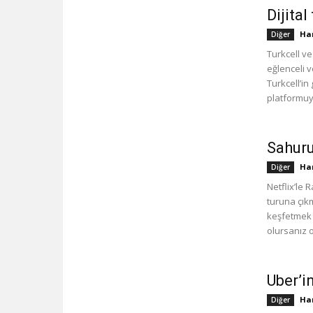
Dijital
Han
Diğer
Turkcell ve
eğlenceli 
Turkcell’in
platformuyl
Sahuru
Han
Diğer
Netflix’le
turuna çık
keşfetmek 
olursanız o
Uber’
Han
Diğer