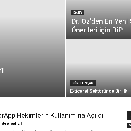
DIĞER
Dr. Öz’den En Yeni
Önerileri için BiP
rı
GÜNCEL YAŞAM
E-ticaret Sektöründe Bir İlk
rApp Hekimlerin Kullanımına Açıldı
de Arpalıgil
G