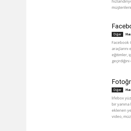
hızlandırıy
müşteriler
Facebo
Han
Diğer
Facebook G
araçlarını 
eğitimler, 
geçirdiğini
Fotoğ
Han
Diğer
lifebox yüz
bir yanına
eklenen ye
video, müzi