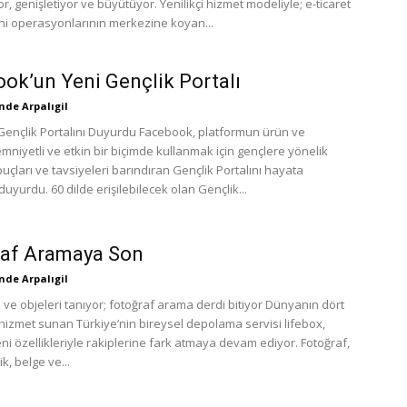
or, genişletiyor ve büyütüyor. Yenilikçi hizmet modeliyle; e-ticaret
ini operasyonlarının merkezine koyan...
ok’un Yeni Gençlik Portalı
de Arpalıgil
ençlik Portalını Duyurdu Facebook, platformun ürün ve
emniyetli ve etkin bir biçimde kullanmak için gençlere yönelik
ipuçları ve tavsiyeleri barındıran Gençlik Portalını hayata
 duyurdu. 60 dilde erişilebilecek olan Gençlik...
raf Aramaya Son
de Arpalıgil
 ve objeleri tanıyor; fotoğraf arama derdi bitiyor Dünyanın dört
 hizmet sunan Türkiye’nin bireysel depolama servisi lifebox,
ni özellikleriyle rakiplerine fark atmaya devam ediyor. Fotoğraf,
k, belge ve...