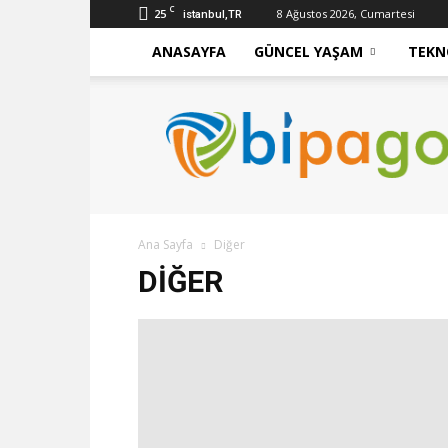
C
25
8 Ağustos 2026, Cumartesi
istanbul,TR
ANASAYFA
GÜNCEL YAŞAM
TEKN
bipago
Ana Sayfa
Diğer
DIĞER