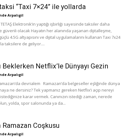
 taksi “Taxi 7×24” ile yollarda
de Arpalıgil
 TETAŞ Elektronik’in yaptığı işbirliği sayesinde taksiler daha
ve güvenli olacak Hayatın her alanında yaşanan dijitalleşme,
 güçlü 4.5G altyapısını ve dijital uygulamalarını kullanan Taxi 7x24
a taksilere de geliyor....
 Beklerken Netflix’le Dünyayı Gezin
de Arpalıgil
 Ramazan’da devrialem Ramazan’da belgeseller eşliğinde dünya
maya ne dersiniz? Tek yapmanız gereken Netflix’i açıp nereyi
istediğinize karar vermek. Canınızın istediği zaman, nerede
lun, yolda, spor salonunda ya da...
in Ramazan Coşkusu
de Arpalıgil