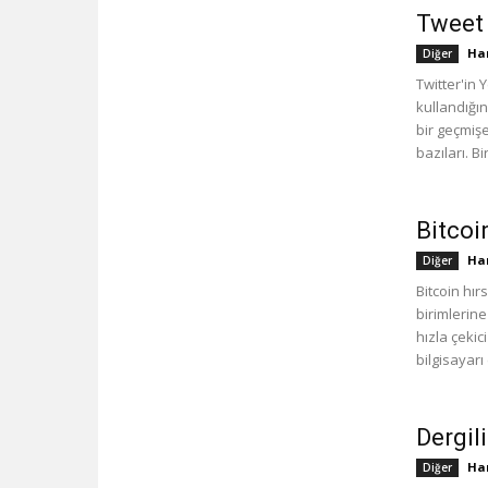
Tweet 
Han
Diğer
Twitter'in 
kullandığın
bir geçmiş
bazıları. Bi
Bitcoi
Han
Diğer
Bitcoin hır
birimlerine
hızla çekic
bilgisayarı 
Dergil
Han
Diğer