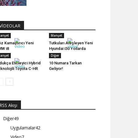
VİDEOLAR
anşet
Manşet
z Kamaştırıcı Yeni
Tutkuları Ateşleyen Yeni
MW i8
Hyundai i30 Yollarda
anşet
Diğer
dukça Etkileyici Hybrid
10 Numara Tarkan
knolojili Toyota C-HR
Geliyor!
RSS Akışı
Diğer
49
Uygulamalar
42
Video
7