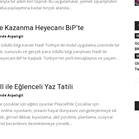
ıyla bir adım ileri taşındı. Bu uygulamalar, yemek siparişinden
raba paylaşımına kadar birçok alanda...
le Kazanma Heyecanı BiP’te
M
de Arpalıgil
Gö
 ödüllü bilgi kanalı ‘Hadi’ Türkiye'de mobil uygulama üzerinde bir
B
nlı, sunuculu ve gerçek para ödüllü bilgi yarışması ‘Hadi’ ile
M
yecanı BiP'te başladı. Türkiye'nin yerli mesajlaşma ve yaşam...
Ol
Te
l ile Eğlenceli Yaz Tatili
de Arpalıgil
de çocuklar için eğitici oyunlar Playcell’de Çocuklar için
 online oyunların, onların hayal dünyasını zenginleştirmeye ek
ek, görsel dikkat, kıyaslama, akıl yürütme, planlama, uzaysal
emel becerilerini desteklemeye yönelik...