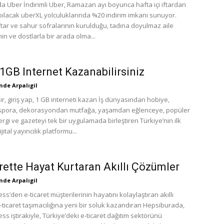
 Uber İndirimli Uber, Ramazan ayı boyunca hafta içi iftardan
ılacak uberXL yolculuklarında %20 indirim imkanı sunuyor.
ftar ve sahur sofralarının kurulduğu, tadına doyulmaz aile
in ve dostlarla bir arada olma...
 1GB Internet Kazanabilirsiniz
de Arpalıgil
dir, giriş yap, 1 GB interneti kazan İş dünyasından hobiye,
pora, dekorasyondan mutfağa, yaşamdan eğlenceye, popüler
rgi ve gazeteyi tek bir uygulamada birleştiren Türkiye’nin ilk
ijital yayıncılık platformu...
rette Hayat Kurtaran Akıllı Çözümler
de Arpalıgil
s’den e-ticaret müşterilerinin hayatını kolaylaştıran akıllı
-ticaret taşımacılığına yeni bir soluk kazandıran Hepsiburada,
s iştirakiyle, Türkiye’deki e-ticaret dağıtım sektörünü