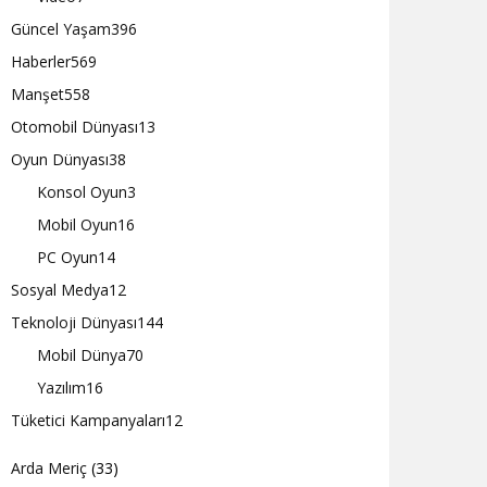
Güncel Yaşam
396
Haberler
569
Manşet
558
Otomobil Dünyası
13
Oyun Dünyası
38
Konsol Oyun
3
Mobil Oyun
16
PC Oyun
14
Sosyal Medya
12
Teknoloji Dünyası
144
Mobil Dünya
70
Yazılım
16
Tüketici Kampanyaları
12
Arda Meriç
(33)