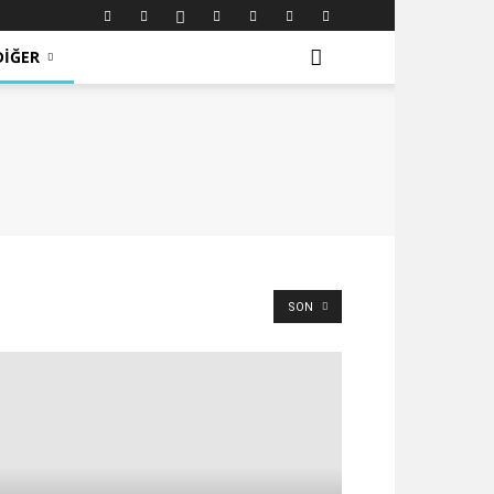
DIĞER
SON