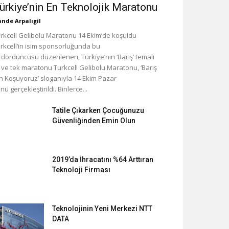
ürkiye’nin En Teknolojik Maratonu
nde Arpalıgil
rkcell Gelibolu Maratonu 14 Ekim’de koşuldu
rkcell’in isim sponsorluğunda bu
l dördüncüsü düzenlenen, Türkiye’nin ‘Barış’ temalı
k ve tek maratonu Turkcell Gelibolu Maratonu, ‘Barış
in Koşuyoruz’ sloganıyla 14 Ekim Pazar
nü gerçekleştirildi. Binlerce...
Tatile Çıkarken Çocuğunuzu
Güvenliğinden Emin Olun
2019’da İhracatını %64 Arttıran
Teknoloji Firması
Teknolojinin Yeni Merkezi NTT
DATA