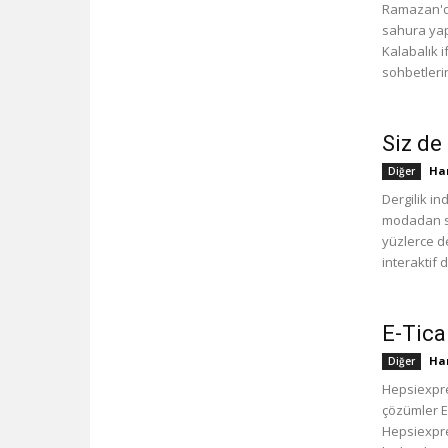
Ramazan'da
sahura yap
Kalabalık i
sohbetlerin
Siz de
Han
Diğer
Dergilik in
modadan s
yüzlerce de
interaktif d
E-Tica
Han
Diğer
Hepsiexpres
çözümler E
Hepsiexpres