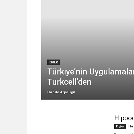
DIĞER
Türkiye’nin Uygulamala
Turkcell’den
Hande Arpalıgil
Hippoc
Han
Diğer