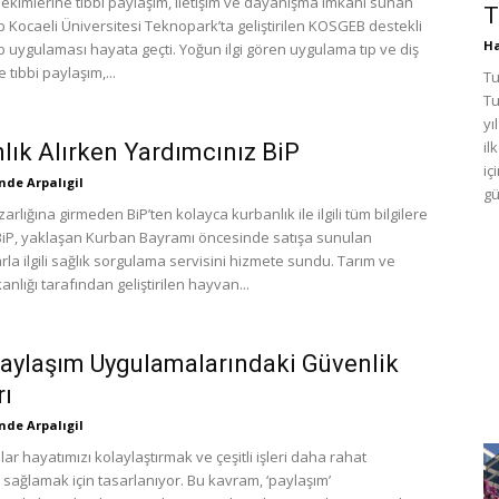
hekimlerine tıbbi paylaşım, iletişim ve dayanışma imkânı sunan
T
 Kocaeli Üniversitesi Teknopark’ta geliştirilen KOSGEB destekli
Ha
 uygulaması hayata geçti. Yoğun ilgi gören uygulama tıp ve diş
 tıbbi paylaşım,...
Tu
Tu
yı
il
lık Alırken Yardımcınız BiP
iç
de Arpalıgil
gü
rlığına girmeden BiP’ten kolayca kurbanlık ile ilgili tüm bilgilere
 BiP, yaklaşan Kurban Bayramı öncesinde satışa sunulan
rla ilgili sağlık sorgulama servisini hizmete sundu. Tarım ve
lığı tarafından geliştirilen hayvan...
aylaşım Uygulamalarındaki Güvenlik
rı
de Arpalıgil
 hayatımızı kolaylaştırmak ve çeşitli işleri daha rahat
sağlamak için tasarlanıyor. Bu kavram, ‘paylaşım’