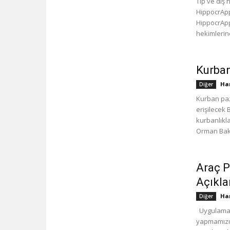
Tıp ve diş 
HippocrApp
HippocrApp
hekimlerine
Kurban
Han
Diğer
Kurban paza
erişilecek
kurbanlıkla
Orman Bakan
Araç P
Açıkla
Han
Diğer
Uygulamalar
yapmamızı 