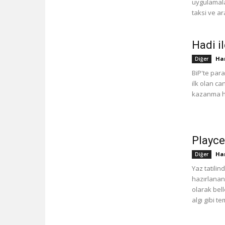
uygulamalar
taksi ve a
Hadi i
Han
Diğer
BiP'te para
ilk olan ca
kazanma he
Playcel
Han
Diğer
Yaz tatilin
hazırlanan
olarak bell
algı gibi t