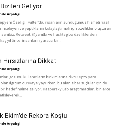
Dizileri Geliyor
de Arpalıgil
Yepyeni Özelliği Twitter’da, insanların sunduğumuz hizmeti nasıl
ı inceleyen ve yaptıklarını kolaylaştırmak için özellikler oluşturan
e sahibiz. Retweet, @yanıtla ve hashtag bu özelliklerden
rkaç yıl önce, insanların yaratıcı bir...
n Hırsızlarına Dikkat
de Arpalıgil
sızları gözünü kullanıcıların birikimlerine dikti Kripto para
 olan ilgi tüm dünyaya yayılırken, bu alan siber suçlular için de
i bir hedef haline geliyor. Kaspersky Lab araştırmacıları, binlerce
etkileyerek...
ik Ekim’de Rekora Koştu
de Arpalıgil