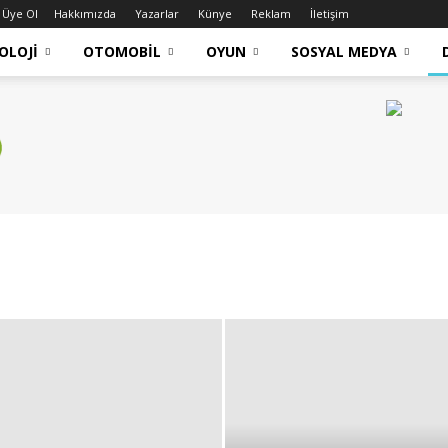
Üye Ol
Hakkımızda
Yazarlar
Künye
Reklam
İletişim
OLOJI
OTOMOBIL
OYUN
SOSYAL MEDYA