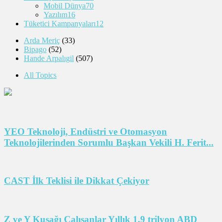
Mobil Dünya
70
Yazılım
16
Tüketici Kampanyaları
12
Arda Meriç
(33)
Bipago
(52)
Hande Arpalıgil
(507)
All Topics
YEO Teknoloji, Endüstri ve Otomasyon
Teknolojilerinden Sorumlu Başkan Vekili H. Ferit...
CAST İlk Teklisi ile Dikkat Çekiyor
Z ve Y Kuşağı Çalışanlar Yıllık 1,9 trilyon ABD