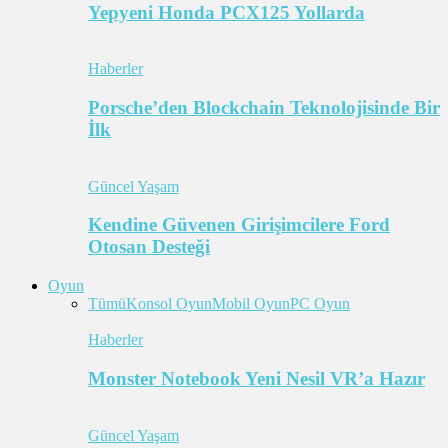
Yepyeni Honda PCX125 Yollarda
Haberler
Porsche’den Blockchain Teknolojisinde Bir
İlk
Güncel Yaşam
Kendine Güvenen Girişimcilere Ford
Otosan Desteği
Oyun
Tümü
Konsol Oyun
Mobil Oyun
PC Oyun
Haberler
Monster Notebook Yeni Nesil VR’a Hazır
Güncel Yaşam