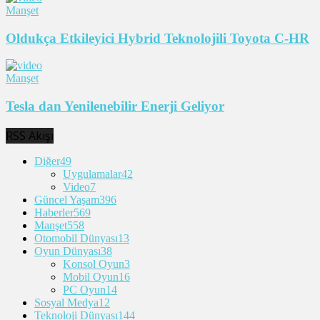
Manşet
Oldukça Etkileyici Hybrid Teknolojili Toyota C-HR
Manşet
Tesla dan Yenilenebilir Enerji Geliyor
RSS Akışı
Diğer
49
Uygulamalar
42
Video
7
Güncel Yaşam
396
Haberler
569
Manşet
558
Otomobil Dünyası
13
Oyun Dünyası
38
Konsol Oyun
3
Mobil Oyun
16
PC Oyun
14
Sosyal Medya
12
Teknoloji Dünyası
144