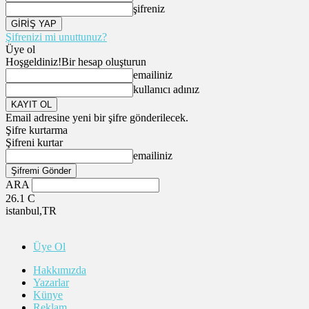
şifreniz
Şifrenizi mi unuttunuz?
Üye ol
Hoşgeldiniz!
Bir hesap oluşturun
emailiniz
kullanıcı adınız
Email adresine yeni bir şifre gönderilecek.
Şifre kurtarma
Şifreni kurtar
emailiniz
ARA
26.1
C
istanbul,TR
Üye Ol
Hakkımızda
Yazarlar
Künye
Reklam