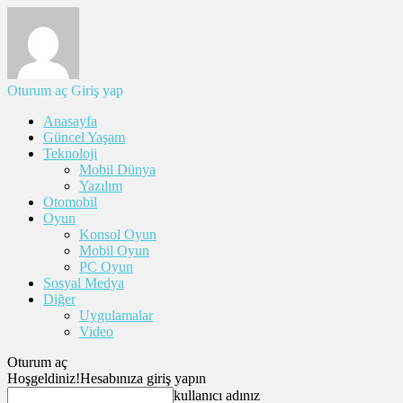
Oturum aç
Giriş yap
Anasayfa
Güncel Yaşam
Teknoloji
Mobil Dünya
Yazılım
Otomobil
Oyun
Konsol Oyun
Mobil Oyun
PC Oyun
Sosyal Medya
Diğer
Uygulamalar
Video
Oturum aç
Hoşgeldiniz!
Hesabınıza giriş yapın
kullanıcı adınız