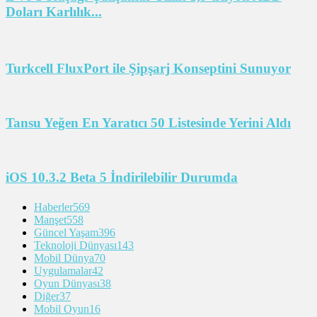
Doları Karlılık...
Turkcell FluxPort ile Şipşarj Konseptini Sunuyor
Tansu Yeğen En Yaratıcı 50 Listesinde Yerini Aldı
iOS 10.3.2 Beta 5 İndirilebilir Durumda
Haberler
569
Manşet
558
Güncel Yaşam
396
Teknoloji Dünyası
143
Mobil Dünya
70
Uygulamalar
42
Oyun Dünyası
38
Diğer
37
Mobil Oyun
16