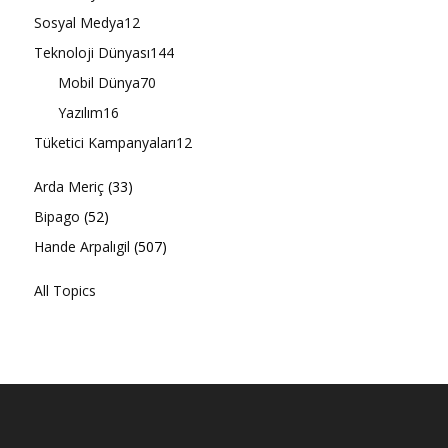
Sosyal Medya
12
Teknoloji Dünyası
144
Mobil Dünya
70
Yazılım
16
Tüketici Kampanyaları
12
Arda Meriç
(33)
Bipago
(52)
Hande Arpalıgil
(507)
All Topics