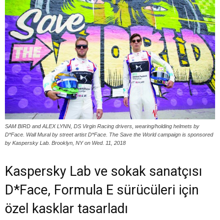
SAM BIRD and ALEX LYNN, DS Virgin Racing drivers, wearing/holding helmets by
D*Face. Wall Mural by street artist D*Face. The Save the World campaign is sponsored
by Kaspersky Lab. Brooklyn, NY on Wed. 11, 2018
Kaspersky Lab ve sokak sanatçısı
D*Face, Formula E sürücüleri için
özel kasklar tasarladı