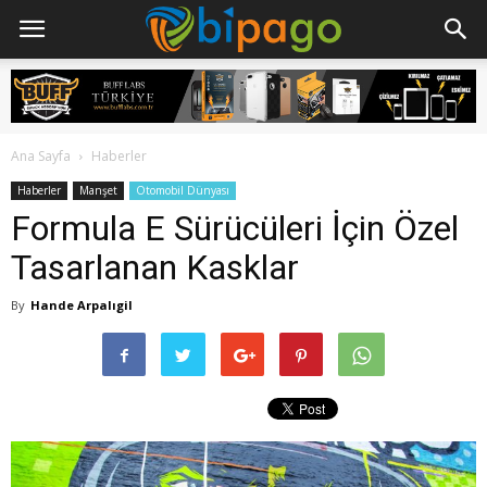
Ana Sayfa
Haberler
Haberler
Manşet
Otomobil Dünyası
Formula E Sürücüleri İçin Özel
Tasarlanan Kasklar
By
Hande Arpalıgil