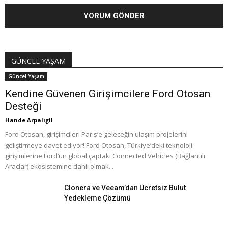
GÜNCEL YAŞAM
Güncel Yaşam
Kendine Güvenen Girişimcilere Ford Otosan
Desteği
Hande Arpalıgil
Ford Otosan, girişimcileri Paris’e geleceğin ulaşım projelerini
geliştirmeye davet ediyor! Ford Otosan, Türkiye’deki teknoloji
girişimlerine Ford’un global çaptaki Connected Vehicles (Bağlantılı
Araçlar) ekosistemine dahil olmak...
Clonera ve Veeam’dan Ücretsiz Bulut
Yedekleme Çözümü