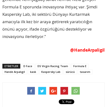
Formula E sporunda inovasyona ihtiyaç var. Şimdi
Kaspersky Lab, iki sektörü Dünyayı Kurtarmak
amacıyla ilk kez bir araya getirerek yaratıcılığın
önünü açıyor, ifade özgürlüğünü destekliyor ve
inovasyonu ilerletiyor.”
@HandeArpaligil
ETİKETLER
D Face
DS Virgin Racing Team
Formula E
Hande Arpalıgil
kask
Kaspersky Lab
sürücü
tasarım