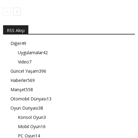
RSS Akışı
Diğer
49
Uygulamalar
42
Video
7
Güncel Yaşam
396
Haberler
569
Manşet
558
Otomobil Dünyası
13
Oyun Dünyası
38
Konsol Oyun
3
Mobil Oyun
16
PC Oyun
14