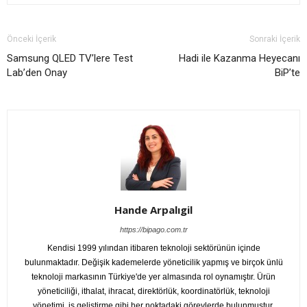
Önceki İçerik
Sonraki İçerik
Samsung QLED TV’lere Test
Hadi ile Kazanma Heyecanı
Lab’den Onay
BiP’te
Hande Arpalıgil
https://bipago.com.tr
Kendisi 1999 yılından itibaren teknoloji sektörünün içinde
bulunmaktadır. Değişik kademelerde yöneticilik yapmış ve birçok ünlü
teknoloji markasının Türkiye'de yer almasında rol oynamıştır. Ürün
yöneticiliği, ithalat, ihracat, direktörlük, koordinatörlük, teknoloji
yönetimi, iş geliştirme gibi her noktadaki görevlerde bulunmuştur.