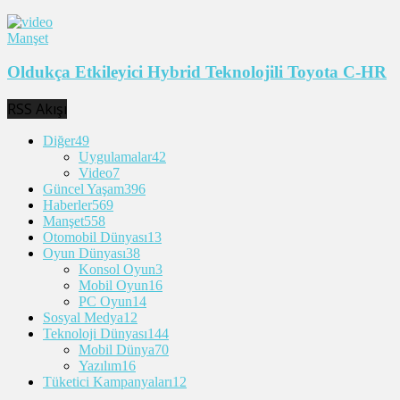
Manşet
Oldukça Etkileyici Hybrid Teknolojili Toyota C-HR
RSS Akışı
Diğer
49
Uygulamalar
42
Video
7
Güncel Yaşam
396
Haberler
569
Manşet
558
Otomobil Dünyası
13
Oyun Dünyası
38
Konsol Oyun
3
Mobil Oyun
16
PC Oyun
14
Sosyal Medya
12
Teknoloji Dünyası
144
Mobil Dünya
70
Yazılım
16
Tüketici Kampanyaları
12