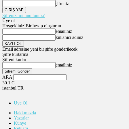
şifreniz
Şifrenizi mi unuttunuz?
Üye ol
Hoşgeldiniz!
Bir hesap oluşturun
emailiniz
kullanıcı adınız
Email adresine yeni bir şifre gönderilecek.
Şifre kurtarma
Şifreni kurtar
emailiniz
ARA
30.1
C
istanbul,TR
Üye Ol
Hakkımızda
Yazarlar
Künye
Reklam