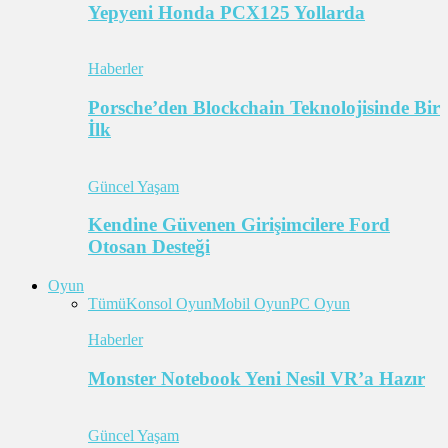
Yepyeni Honda PCX125 Yollarda
Haberler
Porsche’den Blockchain Teknolojisinde Bir
İlk
Güncel Yaşam
Kendine Güvenen Girişimcilere Ford
Otosan Desteği
Oyun
Tümü
Konsol Oyun
Mobil Oyun
PC Oyun
Haberler
Monster Notebook Yeni Nesil VR’a Hazır
Güncel Yaşam