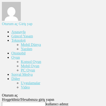
Oturum aç
Giriş yap
Anasayfa
Güncel Yaşam
Teknoloji
Mobil Dünya
Yazılım
Otomobil
Oyun
Konsol Oyun
Mobil Oyun
PC Oyun
Sosyal Medya
Diğer
Uygulamalar
Video
Oturum aç
Hoşgeldiniz!
Hesabınıza giriş yapın
kullanıcı adınız