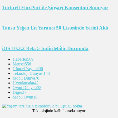
Turkcell FluxPort ile Şipşarj Konseptini Sunuyor
Tansu Yeğen En Yaratıcı 50 Listesinde Yerini Aldı
iOS 10.3.2 Beta 5 İndirilebilir Durumda
Haberler
569
Manşet
558
Güncel Yaşam
396
Teknoloji Dünyası
143
Mobil Dünya
70
Uygulamalar
42
Oyun Dünyası
38
Diğer
37
Mobil Oyun
16
Teknolojinin kalbi burada atıyor.