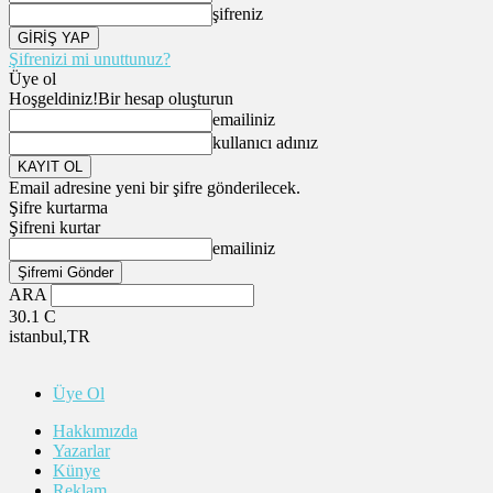
şifreniz
Şifrenizi mi unuttunuz?
Üye ol
Hoşgeldiniz!
Bir hesap oluşturun
emailiniz
kullanıcı adınız
Email adresine yeni bir şifre gönderilecek.
Şifre kurtarma
Şifreni kurtar
emailiniz
ARA
30.1
C
istanbul,TR
Üye Ol
Hakkımızda
Yazarlar
Künye
Reklam