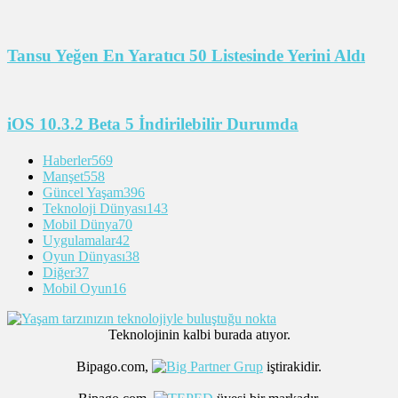
Tansu Yeğen En Yaratıcı 50 Listesinde Yerini Aldı
iOS 10.3.2 Beta 5 İndirilebilir Durumda
Haberler
569
Manşet
558
Güncel Yaşam
396
Teknoloji Dünyası
143
Mobil Dünya
70
Uygulamalar
42
Oyun Dünyası
38
Diğer
37
Mobil Oyun
16
Teknolojinin kalbi burada atıyor.
Bipago.com,
iştirakidir.