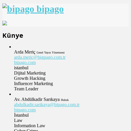
bipago
Künye
Arda Meriç
Genel Yayın Yönetmeni
arda.meric@bigpago.com.tr
bipago.com
istanbul
Dijital Marketing
Growth Hacking
Influencer Marketing
Team Leader
Av. Abdülkadir Sarıkaya
Hukuk
abdulkadir.sarikaya@bipago.com.tr
bipago.com
İstanbul
Law
Information Law
Cyber Crime