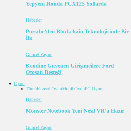
Yepyeni Honda PCX125 Yollarda
Haberler
Porsche’den Blockchain Teknolojisinde Bir
İlk
Güncel Yaşam
Kendine Güvenen Girişimcilere Ford
Otosan Desteği
Oyun
Tümü
Konsol Oyun
Mobil Oyun
PC Oyun
Haberler
Monster Notebook Yeni Nesil VR’a Hazır
Güncel Yaşam