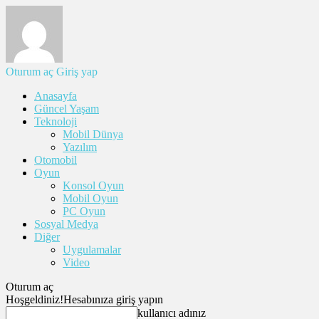
Oturum aç
Giriş yap
Anasayfa
Güncel Yaşam
Teknoloji
Mobil Dünya
Yazılım
Otomobil
Oyun
Konsol Oyun
Mobil Oyun
PC Oyun
Sosyal Medya
Diğer
Uygulamalar
Video
Oturum aç
Hoşgeldiniz!
Hesabınıza giriş yapın
kullanıcı adınız