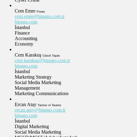
Cem Emre
Finans
cem.emre@bipago.com.tr
bipago.com
İstanbul
Finance
Accounting
Economy
Cem Karakuş
Güncel Yaşam
cem.karakus@bipago.com.tr
bipago.com
İstanbul
Marketing Strategy
Social Media Marketing
Management
Marketing Communications
Ercan Atay
Yazılım ve Tasarım
ercan.atay@bipago.com.tr
bipago.com
İstanbul
Digital Marketing
Social Media Marketing