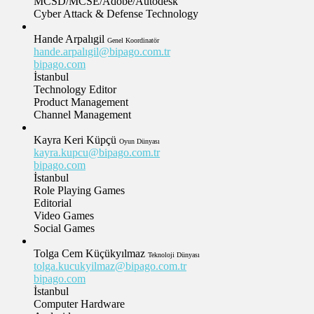
MCSD/MCSE/Adobe/Autodesk
Cyber Attack & Defense Technology
Hande Arpalıgil
Genel Koordinatör
hande.arpalıgil@bipago.com.tr
bipago.com
İstanbul
Technology Editor
Product Management
Channel Management
Kayra Keri Küpçü
Oyun Dünyası
kayra.kupcu@bipago.com.tr
bipago.com
İstanbul
Role Playing Games
Editorial
Video Games
Social Games
Tolga Cem Küçükyılmaz
Teknoloji Dünyası
tolga.kucukyilmaz@bipago.com.tr
bipago.com
İstanbul
Computer Hardware