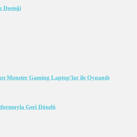
 Desteği
arı Monster Gaming Laptop’lar ile Oynandı
tformuyla Geri Döndü