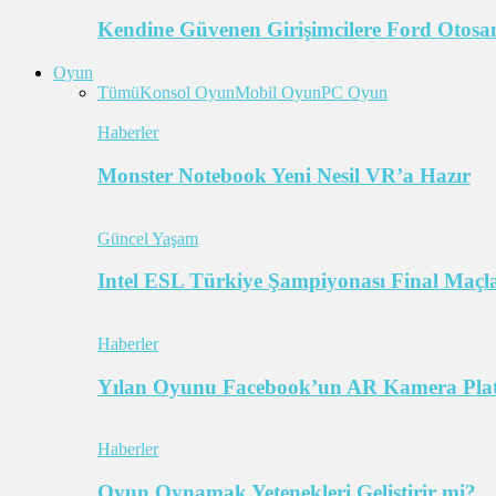
Kendine Güvenen Girişimcilere Ford Otosan
Oyun
Tümü
Konsol Oyun
Mobil Oyun
PC Oyun
Haberler
Monster Notebook Yeni Nesil VR’a Hazır
Güncel Yaşam
Intel ESL Türkiye Şampiyonası Final Maçl
Haberler
Yılan Oyunu Facebook’un AR Kamera Pla
Haberler
Oyun Oynamak Yetenekleri Geliştirir mi?