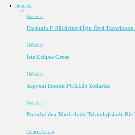
Otomobil
Haberler
Formula E Sürücüleri İçin Özel Tasarlanan
Haberler
İşte Eclipse Cross
Haberler
Yepyeni Honda PCX125 Yollarda
Haberler
Porsche’den Blockchain Teknolojisinde Bir 
Güncel Yaşam