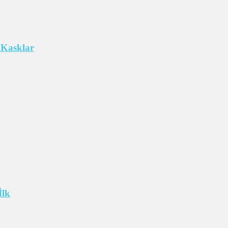
 Kasklar
İlk