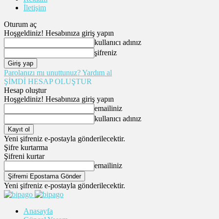
İletişim
Oturum aç
Hoşgeldiniz! Hesabınıza giriş yapın
kullanıcı adınız
şifreniz
Parolanızı mı unuttunuz? Yardım al
ŞİMDİ HESAP OLUŞTUR
Hesap oluştur
Hoşgeldiniz! Hesabınıza giriş yapın
emailiniz
kullanıcı adınız
Yeni şifreniz e-postayla gönderilecektir.
Şifre kurtarma
Şifreni kurtar
emailiniz
Yeni şifreniz e-postayla gönderilecektir.
Anasayfa