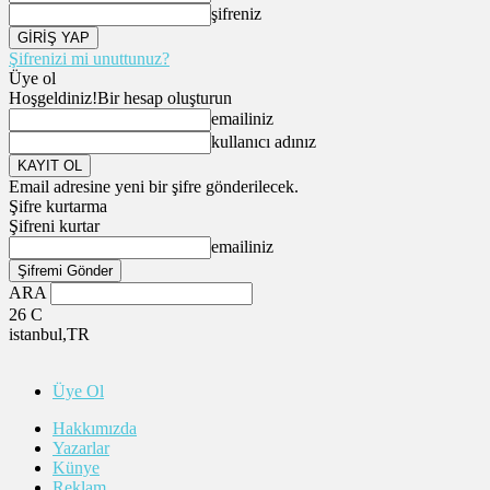
şifreniz
Şifrenizi mi unuttunuz?
Üye ol
Hoşgeldiniz!
Bir hesap oluşturun
emailiniz
kullanıcı adınız
Email adresine yeni bir şifre gönderilecek.
Şifre kurtarma
Şifreni kurtar
emailiniz
ARA
26
C
istanbul,TR
Üye Ol
Hakkımızda
Yazarlar
Künye
Reklam