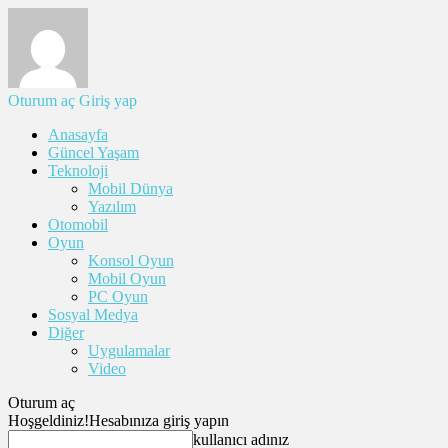
Oturum aç
Giriş yap
Anasayfa
Güncel Yaşam
Teknoloji
Mobil Dünya
Yazılım
Otomobil
Oyun
Konsol Oyun
Mobil Oyun
PC Oyun
Sosyal Medya
Diğer
Uygulamalar
Video
Oturum aç
Hoşgeldiniz!
Hesabınıza giriş yapın
kullanıcı adınız