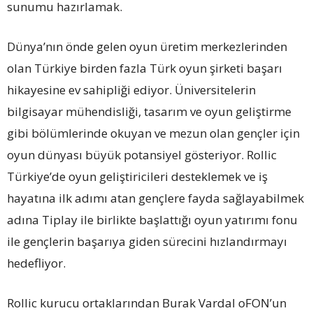
sunumu hazırlamak.
Dünya’nın önde gelen oyun üretim merkezlerinden
olan Türkiye birden fazla Türk oyun şirketi başarı
hikayesine ev sahipliği ediyor. Üniversitelerin
bilgisayar mühendisliği, tasarım ve oyun geliştirme
gibi bölümlerinde okuyan ve mezun olan gençler için
oyun dünyası büyük potansiyel gösteriyor. Rollic
Türkiye’de oyun geliştiricileri desteklemek ve iş
hayatına ilk adımı atan gençlere fayda sağlayabilmek
adına Tiplay ile birlikte başlattığı oyun yatırımı fonu
ile gençlerin başarıya giden sürecini hızlandırmayı
hedefliyor.
Rollic kurucu ortaklarından Burak Vardal oFON’un