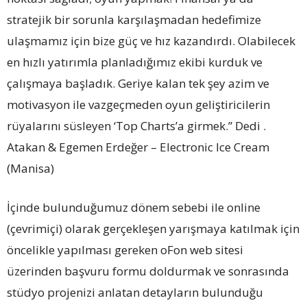
stratejik bir sorunla karşılaşmadan hedefimize
ulaşmamız için bize güç ve hız kazandırdı. Olabilecek
en hızlı yatırımla planladığımız ekibi kurduk ve
çalışmaya başladık. Geriye kalan tek şey azim ve
motivasyon ile vazgeçmeden oyun geliştiricilerin
rüyalarını süsleyen ‘Top Charts’a girmek.” Dedi .
Atakan & Egemen Erdeğer – Electronic Ice Cream
(Manisa)
İçinde bulunduğumuz dönem sebebi ile online
(çevrimiçi) olarak gerçekleşen yarışmaya katılmak için
öncelikle yapılması gereken oFon web sitesi
üzerinden başvuru formu doldurmak ve sonrasında
stüdyo projenizi anlatan detayların bulunduğu