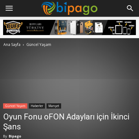
Ana Sayfa
Güncel Yaşam
Güncel Yaşam
Haberler
Manşet
Oyun Fonu oFON Adayları için İkinci
Şans
By
Bipago