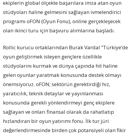
ekiplerin global ölçekte başarılara imza atan oyun
stüdyoları haline gelmesini sağlayan ivmelendirici
programı oFON (Oyun Fonu), online gerçekleşecek
olan ikinci turu için başvuru alımlarına başladı.
Rollic kurucu ortaklarından Burak Vardal “Türkiye’de
oyun geliştirmek isteyen gençlere özellikle
stüdyolarını kurmak ve dünya çapında hit haline
gelen oyunlar yaratmak konusunda destek olmayı
önemsiyoruz. oFON; sektörün gerektirdiği hız,
yaratıcılık, teknik detaylar ve yayınlanması
konusunda gerekli yönlendirmeyi genç ekiplere
sağlayan ve onları finansal olarak da rahatlatıp
hızlandıran bir oyun yatırımı fonu. İlk tur jüri
değerlendirmesinde birden çok potansiyeli olan fikir