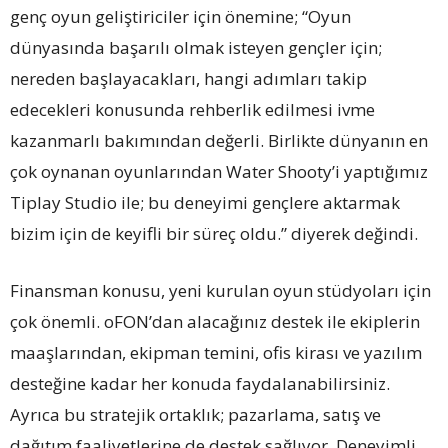
genç oyun geliştiriciler için önemine; “Oyun
dünyasında başarılı olmak isteyen gençler için;
nereden başlayacakları, hangi adımları takip
edecekleri konusunda rehberlik edilmesi ivme
kazanmarlı bakımından değerli. Birlikte dünyanın en
çok oynanan oyunlarından Water Shooty’i yaptığımız
Tiplay Studio ile; bu deneyimi gençlere aktarmak
bizim için de keyifli bir süreç oldu.” diyerek değindi.
Finansman konusu, yeni kurulan oyun stüdyoları için
çok önemli. oFON’dan alacağınız destek ile ekiplerin
maaşlarından, ekipman temini, ofis kirası ve yazılım
desteğine kadar her konuda faydalanabilirsiniz.
Ayrıca bu stratejik ortaklık; pazarlama, satış ve
dağıtım faaliyetlerine de destek sağlıyor. Deneyimli