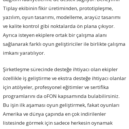
Tiplay ekibinin fikir üretiminden, prototipleşme,
yazılım, oyun tasarımı, modelleme, arayüz tasarımı
ve kalite kontrol gibi noktalarda ön plana çıkıyor.
Ayrıca isteyen ekiplere ortak bir çalışma alanı
sağlanarak farklı oyun geliştiriciler ile birlikte çalışma
imkanı yaratılıyor.
Şirketleşme sürecinde desteğe ihtiyacı olan ekipler
özellikle iş geliştirme ve ekstra desteğe ihtiyacı olanlar
için atölyeler, profesyonel eğitimler ve sertifika
programlarını da oFON kapsamında bulabilirsiniz.
Bu işin ilk aşaması oyun geliştirmek, fakat oyunları
Amerika ve dünya çapında en çok indirilenler
listesinde görmek için sadece herkesin oynamak