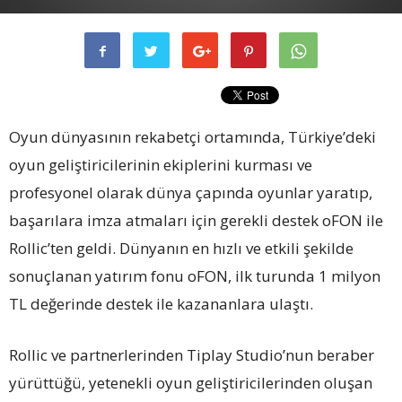
Oyun dünyasının rekabetçi ortamında, Türkiye’deki
oyun geliştiricilerinin ekiplerini kurması ve
profesyonel olarak dünya çapında oyunlar yaratıp,
başarılara imza atmaları için gerekli destek oFON ile
Rollic’ten geldi. Dünyanın en hızlı ve etkili şekilde
sonuçlanan yatırım fonu oFON, ilk turunda 1 milyon
TL değerinde destek ile kazananlara ulaştı.
Rollic ve partnerlerinden Tiplay Studio’nun beraber
yürüttüğü, yetenekli oyun geliştiricilerinden oluşan