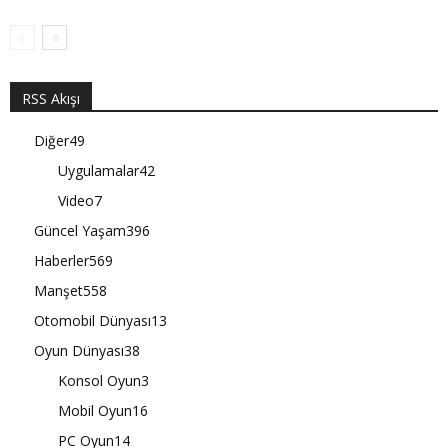
RSS Akışı
Diğer
49
Uygulamalar
42
Video
7
Güncel Yaşam
396
Haberler
569
Manşet
558
Otomobil Dünyası
13
Oyun Dünyası
38
Konsol Oyun
3
Mobil Oyun
16
PC Oyun
14