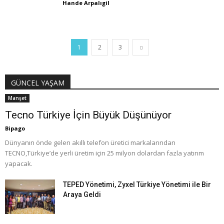
Hande Arpalıgil
1
2
3
GÜNCEL YAŞAM
Manşet
Tecno Türkiye İçin Büyük Düşünüyor
Bipago
Dünyanın önde gelen akıllı telefon üretici markalarından
TECNO,Türkiye’de yerli üretim için 25 milyon dolardan fazla yatırım
yapacak.
TEPED Yönetimi, Zyxel Türkiye Yönetimi ile Bir
Araya Geldi