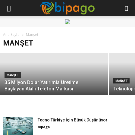
MANŞET
Z ve Y Kuşağı Çalışanlar Yıllık 1,9 trilyon
Ana Sayfa
ABD Doları Karlılık Artışı Getiriyor
Manşet
MANŞET
Bipago
MANŞET
MANŞET
35 Milyon Dolar Yatırımla Üretime
Başlayan Akıllı Telefon Markası
Teknoloji
Tecno Türkiye İçin Büyük Düşünüyor
Bipago