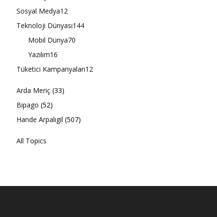
Sosyal Medya
12
Teknoloji Dünyası
144
Mobil Dünya
70
Yazılım
16
Tüketici Kampanyaları
12
Arda Meriç
(33)
Bipago
(52)
Hande Arpalıgil
(507)
All Topics