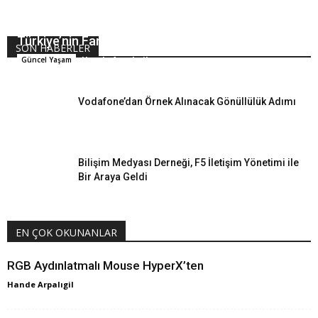
Türkiye’nin Fark Yaratan 8 Kadınından Biri
SON HABERLER
Hande Arpalıgil
Güncel Yaşam
Vodafone’dan Örnek Alınacak Gönüllülük Adımı
Bilişim Medyası Derneği, F5 İletişim Yönetimi ile
Bir Araya Geldi
EN ÇOK OKUNANLAR
RGB Aydınlatmalı Mouse HyperX’ten
Hande Arpalıgil