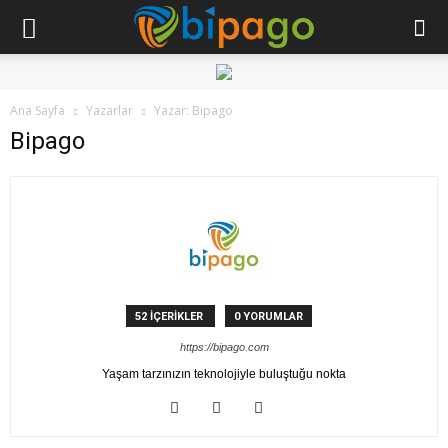
Ana Sayfa
Yazarlar
Yazar: Bipago
Bipago
52 İÇERİKLER
0 YORUMLAR
https://bipago.com
Yaşam tarzınızın teknolojiyle buluştuğu nokta