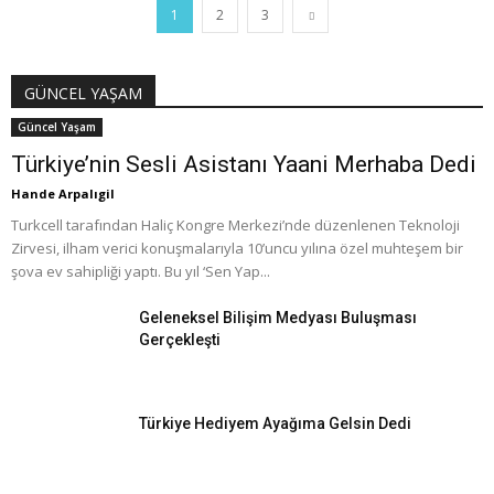
1
2
3
GÜNCEL YAŞAM
Güncel Yaşam
Türkiye’nin Sesli Asistanı Yaani Merhaba Dedi
Hande Arpalıgil
Turkcell tarafından Haliç Kongre Merkezi’nde düzenlenen Teknoloji
Zirvesi, ilham verici konuşmalarıyla 10’uncu yılına özel muhteşem bir
şova ev sahipliği yaptı. Bu yıl ‘Sen Yap...
Geleneksel Bilişim Medyası Buluşması
Gerçekleşti
Türkiye Hediyem Ayağıma Gelsin Dedi