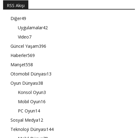
RSS Akışı
Diğer
49
Uygulamalar
42
Video
7
Güncel Yaşam
396
Haberler
569
Manşet
558
Otomobil Dünyası
13
Oyun Dünyası
38
Konsol Oyun
3
Mobil Oyun
16
PC Oyun
14
Sosyal Medya
12
Teknoloji Dünyası
144