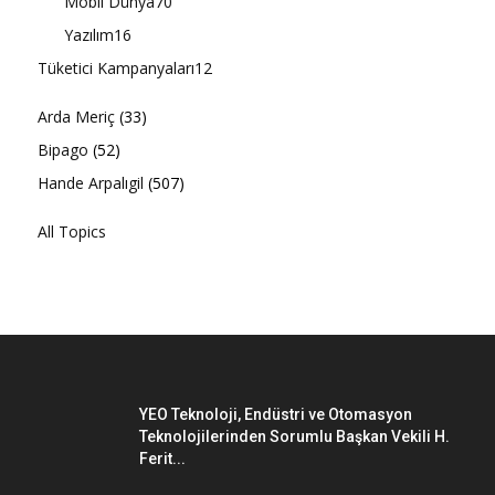
Mobil Dünya
70
Yazılım
16
Tüketici Kampanyaları
12
Arda Meriç
(33)
Bipago
(52)
Hande Arpalıgil
(507)
All Topics
YEO Teknoloji, Endüstri ve Otomasyon
Teknolojilerinden Sorumlu Başkan Vekili H.
Ferit...