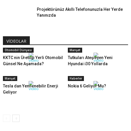
Projektörünüz Akıllı Telefonunuzla Her Yerde
Yanınızda
VİDEOLAR
Otomobil Dünyası
Manşet
KKTC nin Ürettiği Yerli Otomobil
Tutkuları Ateşleyen Yeni
Günsel Ne Aşamada?
Hyundai i30 Yollarda
Manşet
Haberler
Tesla dan Yenilenebilir Enerji
Nokia 6 Geliyor Mu?
Geliyor