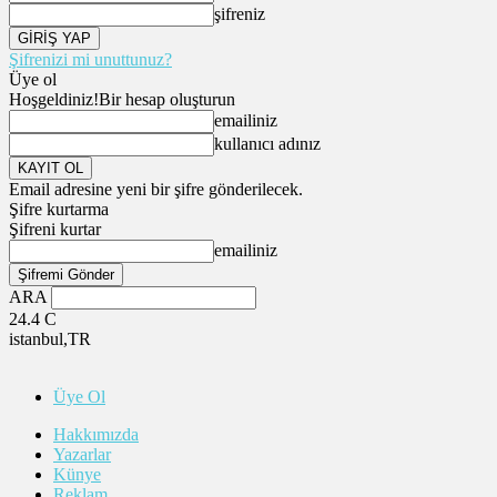
şifreniz
Şifrenizi mi unuttunuz?
Üye ol
Hoşgeldiniz!
Bir hesap oluşturun
emailiniz
kullanıcı adınız
Email adresine yeni bir şifre gönderilecek.
Şifre kurtarma
Şifreni kurtar
emailiniz
ARA
24.4
C
istanbul,TR
Üye Ol
Hakkımızda
Yazarlar
Künye
Reklam