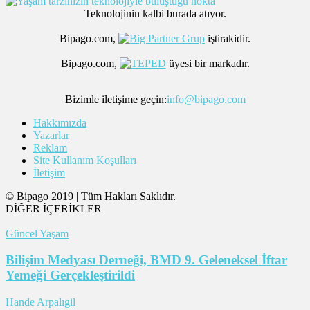
Teknolojinin kalbi burada atıyor.
Bipago.com,
iştirakidir.
Bipago.com,
üyesi bir markadır.
Bizimle iletişime geçin:
info@bipago.com
Hakkımızda
Yazarlar
Reklam
Site Kullanım Koşulları
İletişim
© Bipago 2019 | Tüm Hakları Saklıdır.
DİĞER İÇERİKLER
Güncel Yaşam
Bilişim Medyası Derneği, BMD 9. Geleneksel İftar
Yemeği Gerçekleştirildi
Hande Arpalıgil