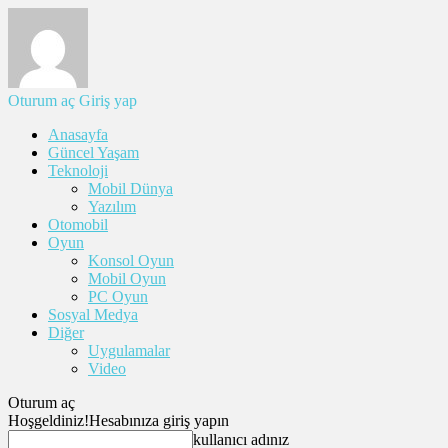
Oturum aç
Giriş yap
Anasayfa
Güncel Yaşam
Teknoloji
Mobil Dünya
Yazılım
Otomobil
Oyun
Konsol Oyun
Mobil Oyun
PC Oyun
Sosyal Medya
Diğer
Uygulamalar
Video
Oturum aç
Hoşgeldiniz!
Hesabınıza giriş yapın
kullanıcı adınız