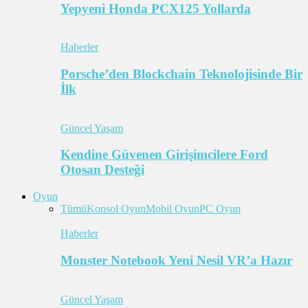
Yepyeni Honda PCX125 Yollarda
Haberler
Porsche’den Blockchain Teknolojisinde Bir
İlk
Güncel Yaşam
Kendine Güvenen Girişimcilere Ford
Otosan Desteği
Oyun
Tümü
Konsol Oyun
Mobil Oyun
PC Oyun
Haberler
Monster Notebook Yeni Nesil VR’a Hazır
Güncel Yaşam