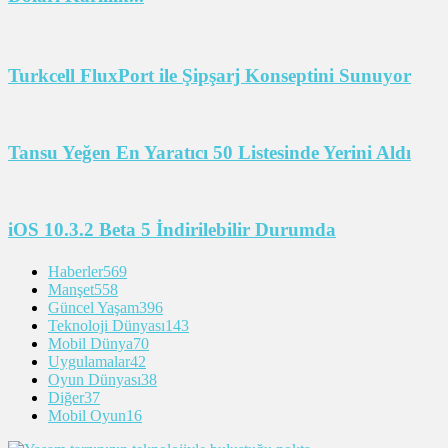
Turkcell FluxPort ile Şipşarj Konseptini Sunuyor
Tansu Yeğen En Yaratıcı 50 Listesinde Yerini Aldı
iOS 10.3.2 Beta 5 İndirilebilir Durumda
Haberler
569
Manşet
558
Güncel Yaşam
396
Teknoloji Dünyası
143
Mobil Dünya
70
Uygulamalar
42
Oyun Dünyası
38
Diğer
37
Mobil Oyun
16