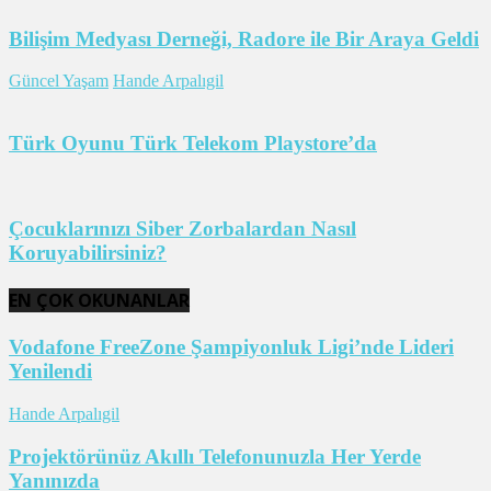
Bilişim Medyası Derneği, Radore ile Bir Araya Geldi
Güncel Yaşam
Hande Arpalıgil
Türk Oyunu Türk Telekom Playstore’da
Çocuklarınızı Siber Zorbalardan Nasıl
Koruyabilirsiniz?
EN ÇOK OKUNANLAR
Vodafone FreeZone Şampiyonluk Ligi’nde Lideri
Yenilendi
Hande Arpalıgil
Projektörünüz Akıllı Telefonunuzla Her Yerde
Yanınızda