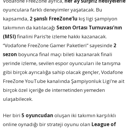
Vodafone FreeZone ayrıca,
her ay sürpriz hediyelerle
oyunculara farklı deneyimler yaşatacak. Bu
kapsamda,
2 şanslı FreeZone’lu
kış ligi şampiyon
takımının da katılacağı
Sezon Ortası Turnuvası’nın
(MSI)
finalini Paris’te izleme hakkı kazanacak.
“Vodafone FreeZone Gamer Paketleri” sayesinde
2
sezon
boyunca final maçı bileti kazanarak finali
yerinde izleme, sevilen espor oyuncuları ile tanışma
gibi birçok ayrıcalığa sahip olacak gençler, Vodafone
FreeZone YouTube kanalında Şampiyonluk Ligi’ne ait
birçok özel içeriğe de internetinden yemeden
ulaşabilecek.
Her biri
5 oyuncudan
oluşan iki takımın karşılıklı
online oynadığı bir strateji oyunu olan
League of