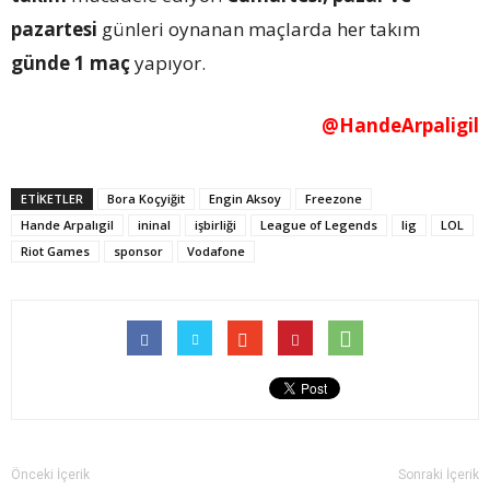
pazartesi
günleri oynanan maçlarda her takım
günde 1 maç
yapıyor.
@HandeArpaligil
ETİKETLER
Bora Koçyiğit
Engin Aksoy
Freezone
Hande Arpalıgil
ininal
işbirliği
League of Legends
lig
LOL
Riot Games
sponsor
Vodafone
Önceki İçerik
Sonraki İçerik