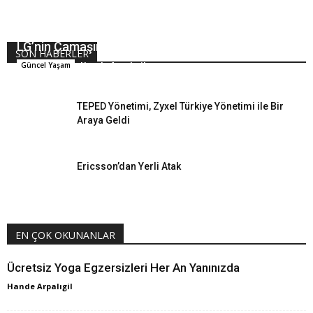
LG’nin Çamaşır Makineleri Kulesi Ödüllendi
SON HABERLER
Hande Arpalıgil
Güncel Yaşam
TEPED Yönetimi, Zyxel Türkiye Yönetimi ile Bir
Araya Geldi
Ericsson’dan Yerli Atak
EN ÇOK OKUNANLAR
Ücretsiz Yoga Egzersizleri Her An Yanınızda
Hande Arpalıgil