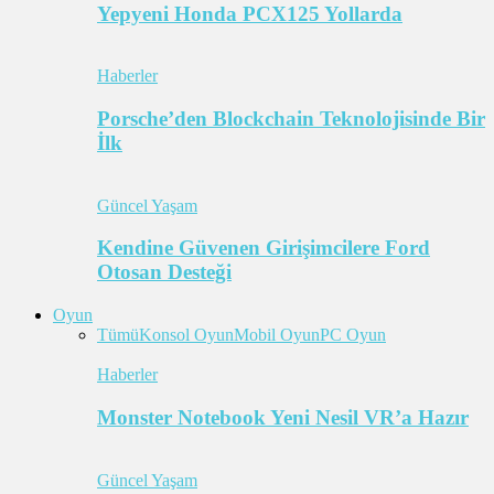
Yepyeni Honda PCX125 Yollarda
Haberler
Porsche’den Blockchain Teknolojisinde Bir
İlk
Güncel Yaşam
Kendine Güvenen Girişimcilere Ford
Otosan Desteği
Oyun
Tümü
Konsol Oyun
Mobil Oyun
PC Oyun
Haberler
Monster Notebook Yeni Nesil VR’a Hazır
Güncel Yaşam