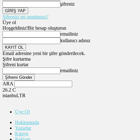
şifreniz
Şifrenizi mi unuttunuz?
Üye ol
Hoşgeldiniz!
Bir hesap oluşturun
emailiniz
kullanıcı adınız
Email adresine yeni bir şifre gönderilecek.
Şifre kurtarma
Şifreni kurtar
emailiniz
ARA
26.2
C
istanbul,TR
Üye Ol
Hakkımızda
Yazarlar
Künye
Reklam