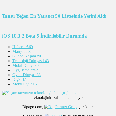
Tansu Yeğen En Yaratıcı 50 Listesinde Yerini Aldı
iOS 10.3.2 Beta 5 İndirilebilir Durumda
Haberler
569
Manşet
558
Güncel Yaşam
396
Teknoloji Dünyası
143
Mobil Dünya
70
Uygulamalar
42
Oyun Dünyası
38
Diğer
37
Mobil Oyun
16
Teknolojinin kalbi burada atıyor.
Bipago.com,
iştirakidir.