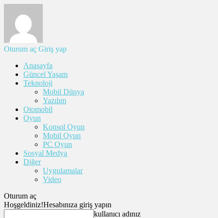
Oturum aç
Giriş yap
Anasayfa
Güncel Yaşam
Teknoloji
Mobil Dünya
Yazılım
Otomobil
Oyun
Konsol Oyun
Mobil Oyun
PC Oyun
Sosyal Medya
Diğer
Uygulamalar
Video
Oturum aç
Hoşgeldiniz!
Hesabınıza giriş yapın
kullanıcı adınız