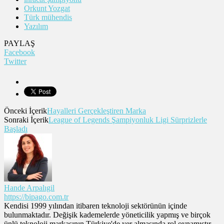
Orkunt Yozgat
Türk mühendis
Yazılım
PAYLAŞ
Facebook
Twitter
Önceki İçerik
Hayalleri Gerçekleştiren Marka
Sonraki İçerik
League of Legends Şampiyonluk Ligi Sürprizlerle
Başladı
Hande Arpalıgil
https://bipago.com.tr
Kendisi 1999 yılından itibaren teknoloji sektörünün içinde
bulunmaktadır. Değişik kademelerde yöneticilik yapmış ve birçok
ünlü teknoloji markasının Türkiye'de yer almasında rol oynamıştır.