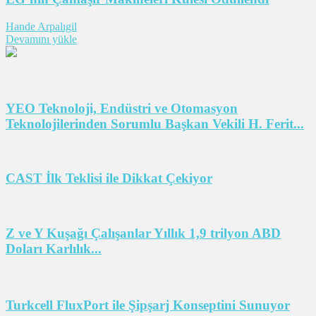
Hande Arpalıgil
Devamını yükle
YEO Teknoloji, Endüstri ve Otomasyon
Teknolojilerinden Sorumlu Başkan Vekili H. Ferit...
CAST İlk Teklisi ile Dikkat Çekiyor
Z ve Y Kuşağı Çalışanlar Yıllık 1,9 trilyon ABD
Doları Karlılık...
Turkcell FluxPort ile Şipşarj Konseptini Sunuyor