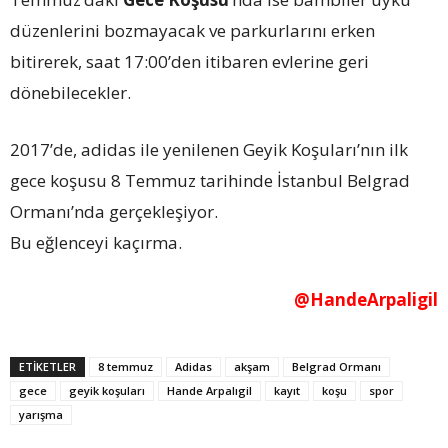
düzenlerini bozmayacak ve parkurlarını erken
bitirerek, saat 17:00’den itibaren evlerine geri
dönebilecekler.
2017’de, adidas ile yenilenen Geyik Koşuları’nın ilk
gece koşusu 8 Temmuz tarihinde İstanbul Belgrad
Ormanı’nda gerçekleşiyor.
Bu eğlenceyi kaçırma.
@HandeArpaligil
ETİKETLER
8 temmuz
Adidas
akşam
Belgrad Ormanı
gece
geyik koşuları
Hande Arpalıgil
kayıt
koşu
spor
yarışma