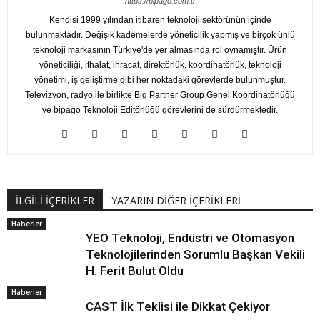
https://bipago.com.tr
Kendisi 1999 yılından itibaren teknoloji sektörünün içinde
bulunmaktadır. Değişik kademelerde yöneticilik yapmış ve birçok ünlü
teknoloji markasının Türkiye'de yer almasında rol oynamıştır. Ürün
yöneticiliği, ithalat, ihracat, direktörlük, koordinatörlük, teknoloji
yönetimi, iş geliştirme gibi her noktadaki görevlerde bulunmuştur.
Televizyon, radyo ile birlikte Big Partner Group Genel Koordinatörlüğü
ve bipago Teknoloji Editörlüğü görevlerini de sürdürmektedir.
İLGİLİ İÇERİKLER
YAZARIN DİĞER İÇERİKLERİ
Haberler
YEO Teknoloji, Endüstri ve Otomasyon
Teknolojilerinden Sorumlu Başkan Vekili
H. Ferit Bulut Oldu
Haberler
CAST İlk Teklisi ile Dikkat Çekiyor