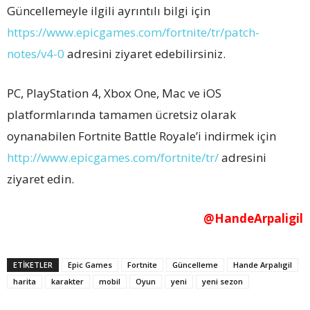
Güncellemeyle ilgili ayrıntılı bilgi için
https://www.epicgames.com/fortnite/tr/patch-
notes/v4-0
adresini ziyaret edebilirsiniz.
PC, PlayStation 4, Xbox One, Mac ve iOS
platformlarında tamamen ücretsiz olarak
oynanabilen Fortnite Battle Royale’i indirmek için
http://www.epicgames.com/fortnite/tr/
adresini
ziyaret edin.
@HandeArpaligil
ETİKETLER
Epic Games
Fortnite
Güncelleme
Hande Arpalıgil
harita
karakter
mobil
Oyun
yeni
yeni sezon