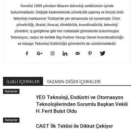
Kendisi 1999 yılından itibaren teknoloji sektörünün içinde
bulunmaktadır. Değişik kademelerde yöneticilik yapmış ve birçok ünlü
teknoloji markasının Türkiye'de yer almasında rol oynamıştır. Ürün
yöneticiliği, ithalat, ihracat, direktörlük, koordinatörlük, teknoloji
yönetimi, iş geliştirme gibi her noktadaki görevlerde bulunmuştur.
Televizyon, radyo ile birlikte Big Partner Group Genel Koordinatörlüğü
ve bipago Teknoloji Editörlüğü görevlerini de sürdürmektedir.
İLGİLİ İÇERİKLER
YAZARIN DİĞER İÇERİKLERİ
Haberler
YEO Teknoloji, Endüstri ve Otomasyon
Teknolojilerinden Sorumlu Başkan Vekili
H. Ferit Bulut Oldu
Haberler
CAST İlk Teklisi ile Dikkat Çekiyor