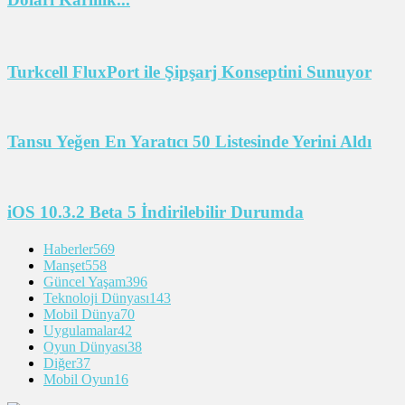
Turkcell FluxPort ile Şipşarj Konseptini Sunuyor
Tansu Yeğen En Yaratıcı 50 Listesinde Yerini Aldı
iOS 10.3.2 Beta 5 İndirilebilir Durumda
Haberler
569
Manşet
558
Güncel Yaşam
396
Teknoloji Dünyası
143
Mobil Dünya
70
Uygulamalar
42
Oyun Dünyası
38
Diğer
37
Mobil Oyun
16