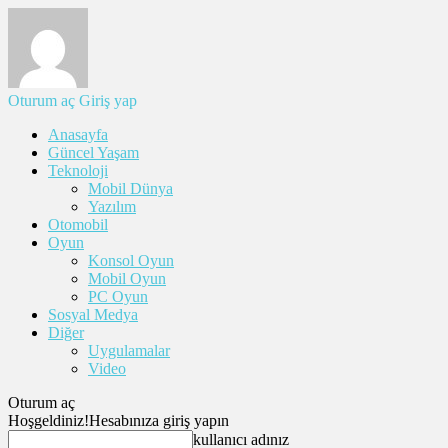
Oturum aç
Giriş yap
Anasayfa
Güncel Yaşam
Teknoloji
Mobil Dünya
Yazılım
Otomobil
Oyun
Konsol Oyun
Mobil Oyun
PC Oyun
Sosyal Medya
Diğer
Uygulamalar
Video
Oturum aç
Hoşgeldiniz!
Hesabınıza giriş yapın
kullanıcı adınız