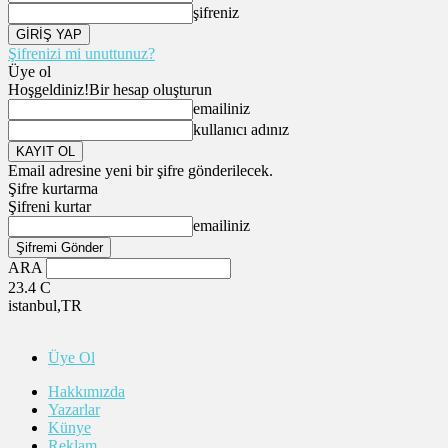
şifreniz
Şifrenizi mi unuttunuz?
Üye ol
Hoşgeldiniz!
Bir hesap oluşturun
emailiniz
kullanıcı adınız
Email adresine yeni bir şifre gönderilecek.
Şifre kurtarma
Şifreni kurtar
emailiniz
ARA
23.4
C
istanbul,TR
Üye Ol
Hakkımızda
Yazarlar
Künye
Reklam