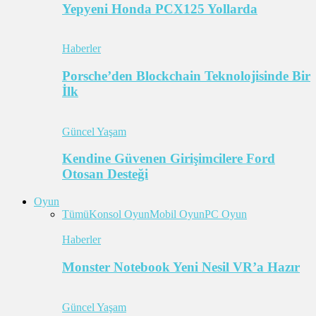
Yepyeni Honda PCX125 Yollarda
Haberler
Porsche’den Blockchain Teknolojisinde Bir
İlk
Güncel Yaşam
Kendine Güvenen Girişimcilere Ford
Otosan Desteği
Oyun
Tümü
Konsol Oyun
Mobil Oyun
PC Oyun
Haberler
Monster Notebook Yeni Nesil VR’a Hazır
Güncel Yaşam