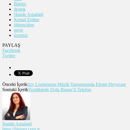
Biletix
destek
Hande Arpalıgil
Kemal Erdine
öğrencilere
proje
ücretsiz
PAYLAŞ
Facebook
Twitter
Önceki İçerik
fizy Liselerarası Müzik Yarışmasında Eleme Heyecanı
Sonraki İçerik
Yeniliklerle Dolu Başarı’lı Telefon
Hande Arpalıgil
https://bipago.com.tr