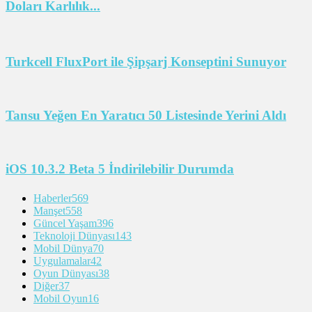
Doları Karlılık...
Turkcell FluxPort ile Şipşarj Konseptini Sunuyor
Tansu Yeğen En Yaratıcı 50 Listesinde Yerini Aldı
iOS 10.3.2 Beta 5 İndirilebilir Durumda
Haberler
569
Manşet
558
Güncel Yaşam
396
Teknoloji Dünyası
143
Mobil Dünya
70
Uygulamalar
42
Oyun Dünyası
38
Diğer
37
Mobil Oyun
16