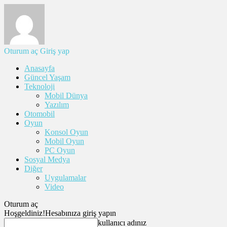
Oturum aç
Giriş yap
Anasayfa
Güncel Yaşam
Teknoloji
Mobil Dünya
Yazılım
Otomobil
Oyun
Konsol Oyun
Mobil Oyun
PC Oyun
Sosyal Medya
Diğer
Uygulamalar
Video
Oturum aç
Hoşgeldiniz!
Hesabınıza giriş yapın
kullanıcı adınız