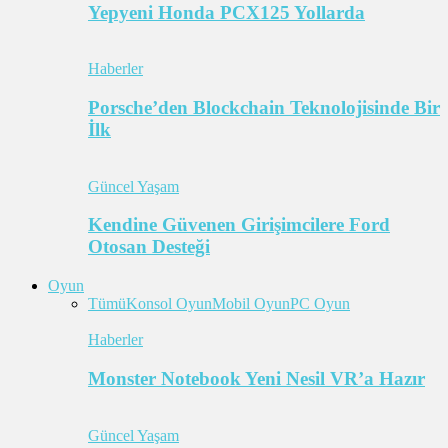
Yepyeni Honda PCX125 Yollarda
Haberler
Porsche’den Blockchain Teknolojisinde Bir
İlk
Güncel Yaşam
Kendine Güvenen Girişimcilere Ford
Otosan Desteği
Oyun
Tümü
Konsol Oyun
Mobil Oyun
PC Oyun
Haberler
Monster Notebook Yeni Nesil VR’a Hazır
Güncel Yaşam