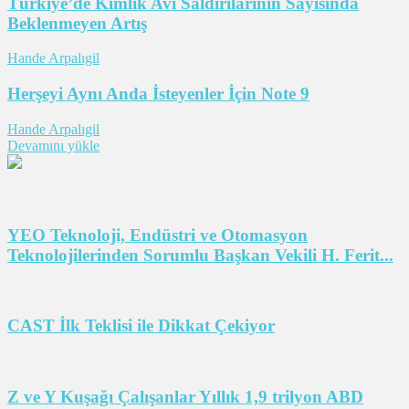
Türkiye’de Kimlik Avı Saldırılarının Sayısında
Beklenmeyen Artış
Hande Arpalıgil
Herşeyi Aynı Anda İsteyenler İçin Note 9
Hande Arpalıgil
Devamını yükle
YEO Teknoloji, Endüstri ve Otomasyon
Teknolojilerinden Sorumlu Başkan Vekili H. Ferit...
CAST İlk Teklisi ile Dikkat Çekiyor
Z ve Y Kuşağı Çalışanlar Yıllık 1,9 trilyon ABD