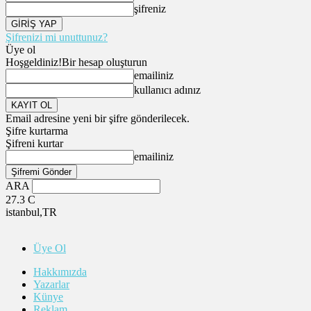
şifreniz
Şifrenizi mi unuttunuz?
Üye ol
Hoşgeldiniz!
Bir hesap oluşturun
emailiniz
kullanıcı adınız
Email adresine yeni bir şifre gönderilecek.
Şifre kurtarma
Şifreni kurtar
emailiniz
ARA
27.3
C
istanbul,TR
Üye Ol
Hakkımızda
Yazarlar
Künye
Reklam