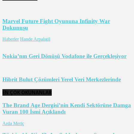
Marvel Future Fight Oyununa Infinity War
Dokunuşu
Haberler
Hande Arpalıgil
Nokia’nın Geri Dönüşü Vodafone ile Gerçekleşiyor
Hibrit Bulut Çözümleri Yerel Veri Merkezlerinde
EN ÇOK OKUNANLAR
The Brand Age Dergisi’nin Kendi Sektörüne Damga
Vuran 100 İsmi Açıklandı
Arda Meriç