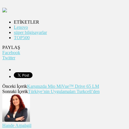
ETİKETLER
Lenovo
süper bilgisayarlar
TOP500
PAYLAŞ
Facebook
Twitter
Önceki İçerik
Karşınızda Mio MiVue™ Drive 65 LM
Sonraki İçerik
Türkiye’nin Uygulamaları Turkcell’den
Hande Arpalıgil