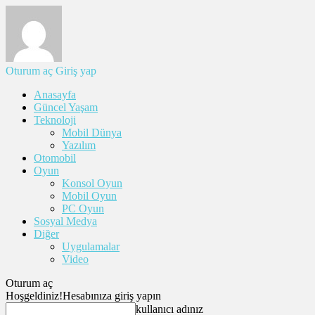
Oturum aç
Giriş yap
Anasayfa
Güncel Yaşam
Teknoloji
Mobil Dünya
Yazılım
Otomobil
Oyun
Konsol Oyun
Mobil Oyun
PC Oyun
Sosyal Medya
Diğer
Uygulamalar
Video
Oturum aç
Hoşgeldiniz!
Hesabınıza giriş yapın
kullanıcı adınız