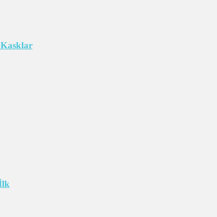
 Kasklar
İlk