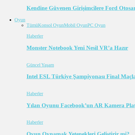
Kendine Güvenen Girişimcilere Ford Otosan
Oyun
Tümü
Konsol Oyun
Mobil Oyun
PC Oyun
Haberler
Monster Notebook Yeni Nesil VR’a Hazır
Güncel Yaşam
Intel ESL Türkiye Şampiyonası Final Maçl
Haberler
Yılan Oyunu Facebook’un AR Kamera Pla
Haberler
Oyun Oynamak Yetenekleri Geliştirir mi?