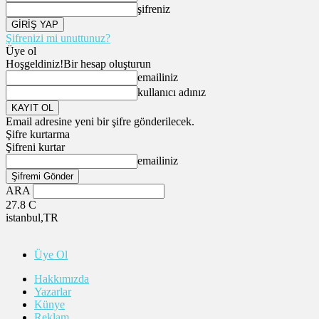
şifreniz
Şifrenizi mi unuttunuz?
Üye ol
Hoşgeldiniz!
Bir hesap oluşturun
emailiniz
kullanıcı adınız
Email adresine yeni bir şifre gönderilecek.
Şifre kurtarma
Şifreni kurtar
emailiniz
ARA
27.8
C
istanbul,TR
Üye Ol
Hakkımızda
Yazarlar
Künye
Reklam