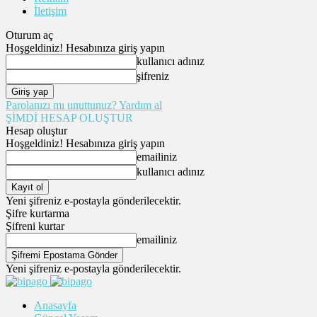
İletişim
Oturum aç
Hoşgeldiniz! Hesabınıza giriş yapın
kullanıcı adınız
şifreniz
Parolanızı mı unuttunuz? Yardım al
ŞİMDİ HESAP OLUŞTUR
Hesap oluştur
Hoşgeldiniz! Hesabınıza giriş yapın
emailiniz
kullanıcı adınız
Yeni şifreniz e-postayla gönderilecektir.
Şifre kurtarma
Şifreni kurtar
emailiniz
Yeni şifreniz e-postayla gönderilecektir.
Anasayfa