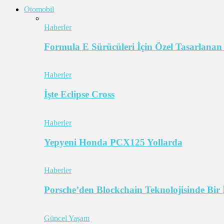
Otomobil
Haberler
Formula E Sürücüleri İçin Özel Tasarlanan
Haberler
İşte Eclipse Cross
Haberler
Yepyeni Honda PCX125 Yollarda
Haberler
Porsche’den Blockchain Teknolojisinde Bir 
Güncel Yaşam