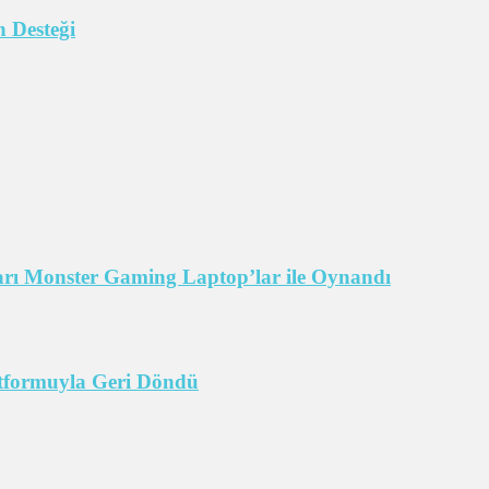
 Desteği
arı Monster Gaming Laptop’lar ile Oynandı
tformuyla Geri Döndü