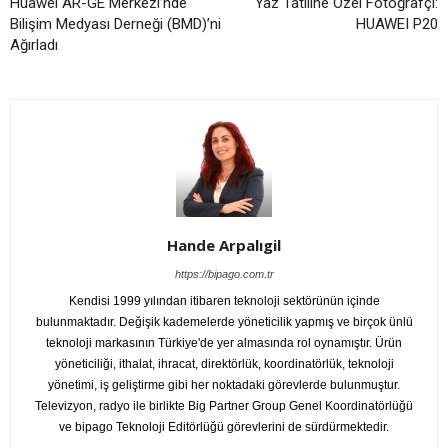
Huawei AR-GE Merkezi’nde
Yaz Tatiline Özel Fotoğrafçı:
Bilişim Medyası Derneği (BMD)’ni
HUAWEI P20
Ağırladı
Hande Arpalıgil
https://bipago.com.tr
Kendisi 1999 yılından itibaren teknoloji sektörünün içinde
bulunmaktadır. Değişik kademelerde yöneticilik yapmış ve birçok ünlü
teknoloji markasının Türkiye'de yer almasında rol oynamıştır. Ürün
yöneticiliği, ithalat, ihracat, direktörlük, koordinatörlük, teknoloji
yönetimi, iş geliştirme gibi her noktadaki görevlerde bulunmuştur.
Televizyon, radyo ile birlikte Big Partner Group Genel Koordinatörlüğü
ve bipago Teknoloji Editörlüğü görevlerini de sürdürmektedir.