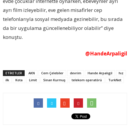
evde çocuklar internette oynarken, ebeveynler ayrı
ayrı film izleyebilir, eve gelen misafirler cep
telefonlarıyla sosyal medyada gezinebilir, bu sırada
da bir uygulama güncellenebiliyor olabilir” diye
konuştu.
@HandeArpaligil
ETİKETLER
AKN
Cem Çelebiler
devrim
Hande Arpalıgil
hız
ilk
Kota
Limit
Sinan Kurmuş
telekom operatörü
TurkNet