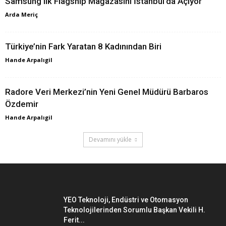
Samsung ilk Flagship Mağazasını İstanbul’da Açıyor
Arda Meriç
Türkiye’nin Fark Yaratan 8 Kadınından Biri
Hande Arpalıgil
Radore Veri Merkezi’nin Yeni Genel Müdürü Barbaros
Özdemir
Hande Arpalıgil
Devamını yükle
YEO Teknoloji, Endüstri ve Otomasyon
Teknolojilerinden Sorumlu Başkan Vekili H.
Ferit...