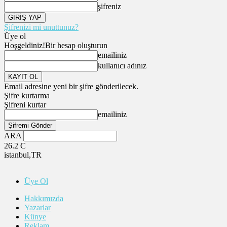
şifreniz
Şifrenizi mi unuttunuz?
Üye ol
Hoşgeldiniz!
Bir hesap oluşturun
emailiniz
kullanıcı adınız
Email adresine yeni bir şifre gönderilecek.
Şifre kurtarma
Şifreni kurtar
emailiniz
ARA
26.2
C
istanbul,TR
Üye Ol
Hakkımızda
Yazarlar
Künye
Reklam