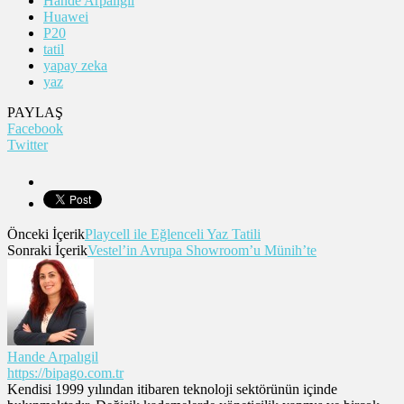
Hande Arpalıgil
Huawei
P20
tatil
yapay zeka
yaz
PAYLAŞ
Facebook
Twitter
Önceki İçerik
Playcell ile Eğlenceli Yaz Tatili
Sonraki İçerik
Vestel’in Avrupa Showroom’u Münih’te
Hande Arpalıgil
https://bipago.com.tr
Kendisi 1999 yılından itibaren teknoloji sektörünün içinde