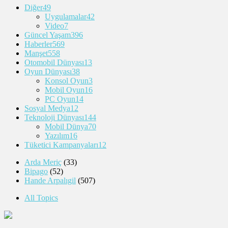
Diğer
49
Uygulamalar
42
Video
7
Güncel Yaşam
396
Haberler
569
Manşet
558
Otomobil Dünyası
13
Oyun Dünyası
38
Konsol Oyun
3
Mobil Oyun
16
PC Oyun
14
Sosyal Medya
12
Teknoloji Dünyası
144
Mobil Dünya
70
Yazılım
16
Tüketici Kampanyaları
12
Arda Meriç
(33)
Bipago
(52)
Hande Arpalıgil
(507)
All Topics