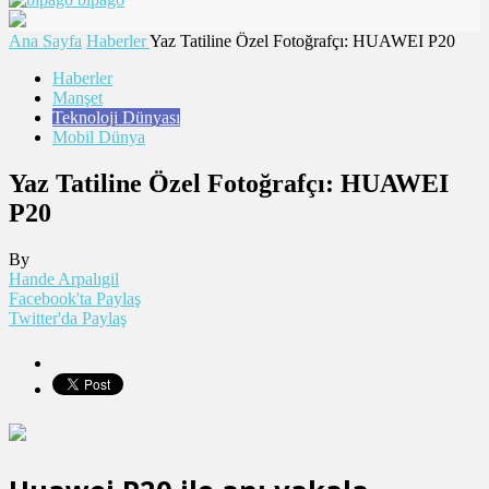
Ana Sayfa
Haberler
Yaz Tatiline Özel Fotoğrafçı: HUAWEI P20
Haberler
Manşet
Teknoloji Dünyası
Mobil Dünya
Yaz Tatiline Özel Fotoğrafçı: HUAWEI
P20
By
Hande Arpalıgil
Facebook'ta Paylaş
Twitter'da Paylaş