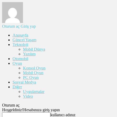
Oturum aç
Giriş yap
Anasayfa
Güncel Yaşam
Teknoloji
Mobil Dünya
Yazılım
Otomobil
Oyun
Konsol Oyun
Mobil Oyun
PC Oyun
Sosyal Medya
Diğer
Uygulamalar
Video
Oturum aç
Hoşgeldiniz!
Hesabınıza giriş yapın
kullanıcı adınız