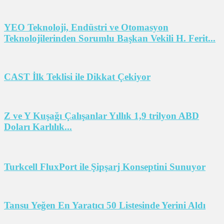
YEO Teknoloji, Endüstri ve Otomasyon
Teknolojilerinden Sorumlu Başkan Vekili H. Ferit...
CAST İlk Teklisi ile Dikkat Çekiyor
Z ve Y Kuşağı Çalışanlar Yıllık 1,9 trilyon ABD
Doları Karlılık...
Turkcell FluxPort ile Şipşarj Konseptini Sunuyor
Tansu Yeğen En Yaratıcı 50 Listesinde Yerini Aldı