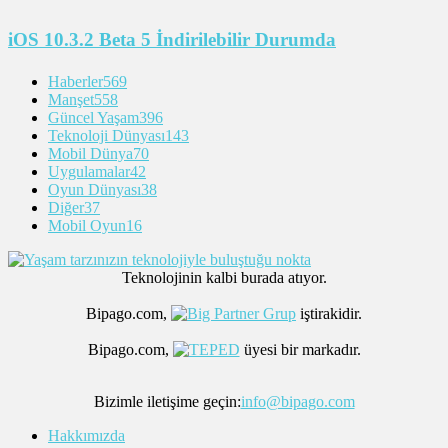
iOS 10.3.2 Beta 5 İndirilebilir Durumda
Haberler
569
Manşet
558
Güncel Yaşam
396
Teknoloji Dünyası
143
Mobil Dünya
70
Uygulamalar
42
Oyun Dünyası
38
Diğer
37
Mobil Oyun
16
Teknolojinin kalbi burada atıyor.
Bipago.com,
iştirakidir.
Bipago.com,
üyesi bir markadır.
Bizimle iletişime geçin:
info@bipago.com
Hakkımızda