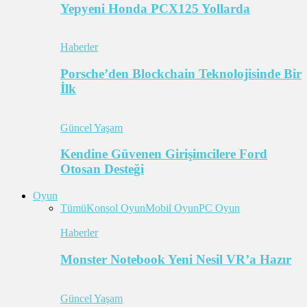
Yepyeni Honda PCX125 Yollarda
Haberler
Porsche’den Blockchain Teknolojisinde Bir
İlk
Güncel Yaşam
Kendine Güvenen Girişimcilere Ford
Otosan Desteği
Oyun
Tümü
Konsol Oyun
Mobil Oyun
PC Oyun
Haberler
Monster Notebook Yeni Nesil VR’a Hazır
Güncel Yaşam