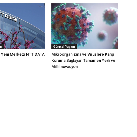
am
Güncel Yaşam
n Yeni Merkezi NTT DATA
Mikroorganizma ve Virüslere Karşı
Koruma Sağlayan Tamamen Yerli ve
Milli İnovasyon