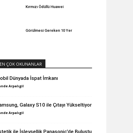
Kırmızı Ödüllü Huawei
Görülmesi Gereken 10 Yer
EN ÇOK OKUNANLAR
obil Dünyada İspat İmkanı
nde Arpalıgil
amsung, Galaxy S10 ile Çıtayı Yükseltiyor
nde Arpalıgil
stetik ile İşlevsellik Panasonic’de Buluştu