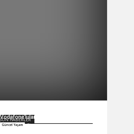
Sigortaladım.com’dan Turkcell ve
Vodafone’lulara Özel Avantajlar
SON HABERLER
Bipago
Güncel Yaşam