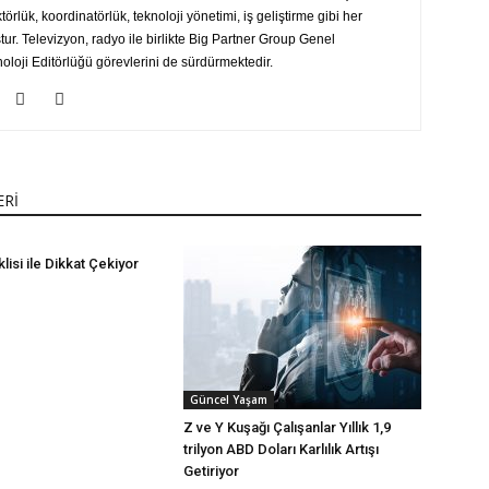
ektörlük, koordinatörlük, teknoloji yönetimi, iş geliştirme gibi her
r. Televizyon, radyo ile birlikte Big Partner Group Genel
loji Editörlüğü görevlerini de sürdürmektedir.
ERİ
lisi ile Dikkat Çekiyor
Güncel Yaşam
Z ve Y Kuşağı Çalışanlar Yıllık 1,9
trilyon ABD Doları Karlılık Artışı
Getiriyor