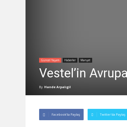
Güncel Yaşam
Haberler
Manşet
Vestel’in Avru
By
Hande Arpalıgil
Facebook'ta Paylaş
Twitter'da Paylaş