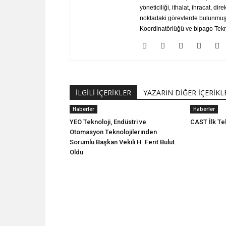
yöneticiliği, ithalat, ihracat, dir
noktadaki görevlerde bulunmuştu
Koordinatörlüğü ve bipago Tekno
İLGİLİ İÇERİKLER
YAZARIN DİĞER İÇERİKL
Haberler
Haberler
YEO Teknoloji, Endüstri ve
CAST İlk Tek
Otomasyon Teknolojilerinden
Sorumlu Başkan Vekili H. Ferit Bulut
Oldu