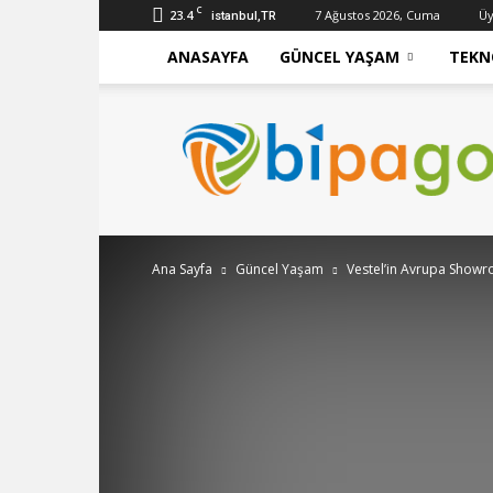
C
23.4
7 Ağustos 2026, Cuma
Üy
istanbul,TR
ANASAYFA
GÜNCEL YAŞAM
TEKN
bipago
Ana Sayfa
Güncel Yaşam
Vestel’in Avrupa Showr