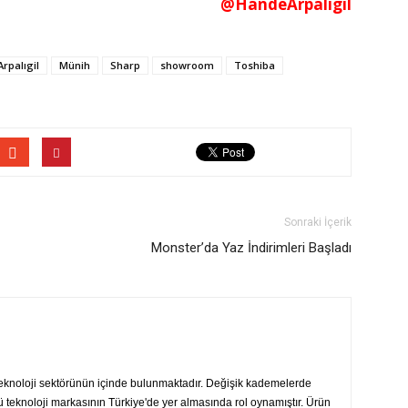
@HandeArpaligil
rpalıgil
Münih
Sharp
showroom
Toshiba
Sonraki İçerik
Monster’da Yaz İndirimleri Başladı
teknoloji sektörünün içinde bulunmaktadır. Değişik kademelerde
ü teknoloji markasının Türkiye'de yer almasında rol oynamıştır. Ürün