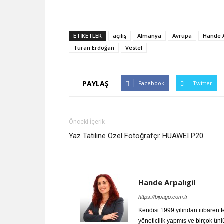
ETİKETLER
açılış
Almanya
Avrupa
Hande A
Turan Erdoğan
Vestel
PAYLAŞ
Facebook
Twitter
Önceki İçerik
Yaz Tatiline Özel Fotoğrafçı: HUAWEI P20
Hande Arpalıgil
https://bipago.com.tr
Kendisi 1999 yılından itibaren 
yöneticilik yapmış ve birçok ünl