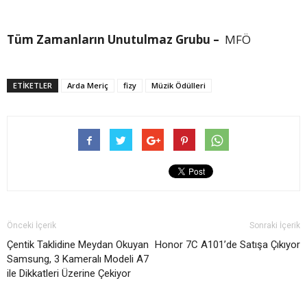
Tüm Zamanların Unutulmaz Grubu –
MFÖ
ETİKETLER
Arda Meriç
fizy
Müzik Ödülleri
Önceki İçerik
Sonraki İçerik
Çentik Taklidine Meydan Okuyan
Honor 7C A101’de Satışa Çıkıyor
Samsung, 3 Kameralı Modeli A7
ile Dikkatleri Üzerine Çekiyor