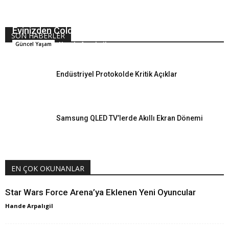
Evinizden Coldplay Konser Keyfi
SON HABERLER
Hande Arpalıgil
Güncel Yaşam
Endüstriyel Protokolde Kritik Açıklar
Samsung QLED TV’lerde Akıllı Ekran Dönemi
EN ÇOK OKUNANLAR
Star Wars Force Arena’ya Eklenen Yeni Oyuncular
Hande Arpalıgil