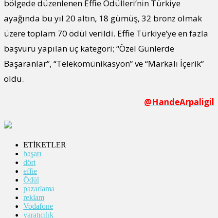
bölgede düzenlenen Effie Ödülleri’nin Türkiye
ayağında bu yıl 20 altın, 18 gümüş, 32 bronz olmak
üzere toplam 70 ödül verildi. Effie Türkiye’ye en fazla
başvuru yapılan üç kategori; “Özel Günlerde
Başaranlar”, “Telekomünikasyon” ve “Markalı İçerik”
oldu.
@HandeArpaligil
ETİKETLER
başarı
dört
effie
Ödül
pazarlama
reklam
Vodafone
yaratıcılık