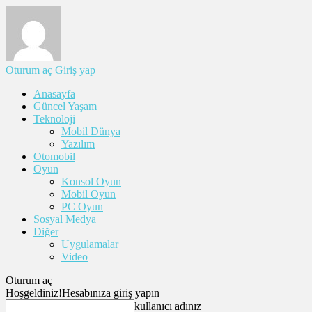
Oturum aç
Giriş yap
Anasayfa
Güncel Yaşam
Teknoloji
Mobil Dünya
Yazılım
Otomobil
Oyun
Konsol Oyun
Mobil Oyun
PC Oyun
Sosyal Medya
Diğer
Uygulamalar
Video
Oturum aç
Hoşgeldiniz!
Hesabınıza giriş yapın
kullanıcı adınız