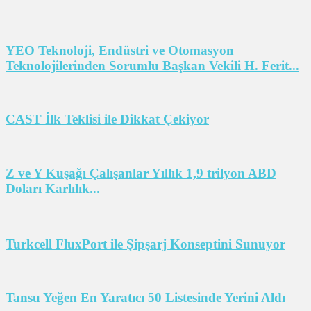
YEO Teknoloji, Endüstri ve Otomasyon
Teknolojilerinden Sorumlu Başkan Vekili H. Ferit...
CAST İlk Teklisi ile Dikkat Çekiyor
Z ve Y Kuşağı Çalışanlar Yıllık 1,9 trilyon ABD
Doları Karlılık...
Turkcell FluxPort ile Şipşarj Konseptini Sunuyor
Tansu Yeğen En Yaratıcı 50 Listesinde Yerini Aldı