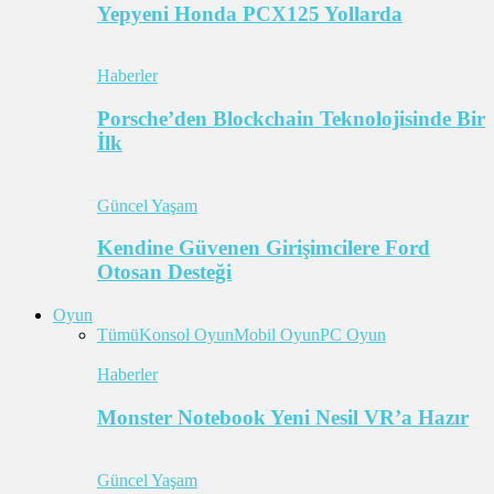
Yepyeni Honda PCX125 Yollarda
Haberler
Porsche’den Blockchain Teknolojisinde Bir
İlk
Güncel Yaşam
Kendine Güvenen Girişimcilere Ford
Otosan Desteği
Oyun
Tümü
Konsol Oyun
Mobil Oyun
PC Oyun
Haberler
Monster Notebook Yeni Nesil VR’a Hazır
Güncel Yaşam