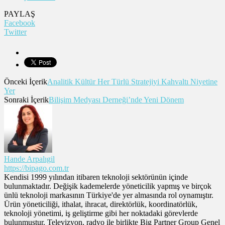
PAYLAŞ
Facebook
Twitter
Önceki İçerik
Analitik Kültür Her Türlü Stratejiyi Kahvaltı Niyetine
Yer
Sonraki İçerik
Bilişim Medyası Derneği’nde Yeni Dönem
Hande Arpalıgil
https://bipago.com.tr
Kendisi 1999 yılından itibaren teknoloji sektörünün içinde
bulunmaktadır. Değişik kademelerde yöneticilik yapmış ve birçok
ünlü teknoloji markasının Türkiye'de yer almasında rol oynamıştır.
Ürün yöneticiliği, ithalat, ihracat, direktörlük, koordinatörlük,
teknoloji yönetimi, iş geliştirme gibi her noktadaki görevlerde
bulunmuştur. Televizyon, radyo ile birlikte Big Partner Group Genel