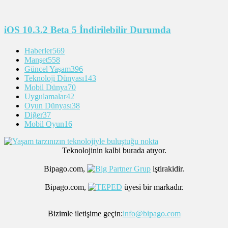
iOS 10.3.2 Beta 5 İndirilebilir Durumda
Haberler
569
Manşet
558
Güncel Yaşam
396
Teknoloji Dünyası
143
Mobil Dünya
70
Uygulamalar
42
Oyun Dünyası
38
Diğer
37
Mobil Oyun
16
Teknolojinin kalbi burada atıyor.
Bipago.com,
iştirakidir.
Bipago.com,
üyesi bir markadır.
Bizimle iletişime geçin:
info@bipago.com