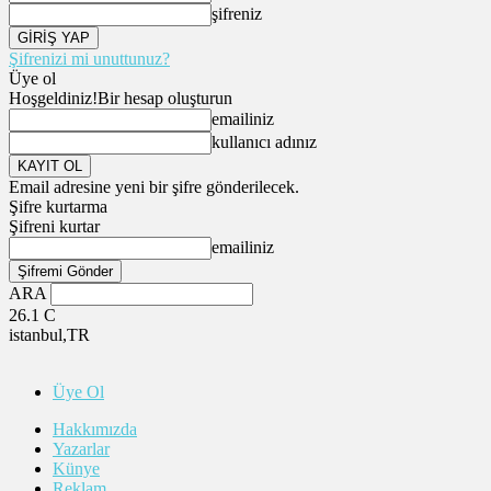
şifreniz
Şifrenizi mi unuttunuz?
Üye ol
Hoşgeldiniz!
Bir hesap oluşturun
emailiniz
kullanıcı adınız
Email adresine yeni bir şifre gönderilecek.
Şifre kurtarma
Şifreni kurtar
emailiniz
ARA
26.1
C
istanbul,TR
Üye Ol
Hakkımızda
Yazarlar
Künye
Reklam