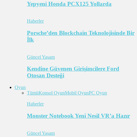
Yepyeni Honda PCX125 Yollarda
Haberler
Porsche’den Blockchain Teknolojisinde Bir
İlk
Güncel Yaşam
Kendine Güvenen Girişimcilere Ford
Otosan Desteği
Oyun
Tümü
Konsol Oyun
Mobil Oyun
PC Oyun
Haberler
Monster Notebook Yeni Nesil VR’a Hazır
Güncel Yaşam