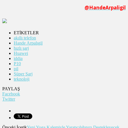
@HandeArpaligil
ETİKETLER
akıllı telefon
Hande Arpalıgil
hızlı şarj
Huawei
iddia
P10
pil
Süper Şarj
teknoloji
PAYLAŞ
Facebook
Twitter
Önceki İçerik
Yeni Yoga Kalemiyle Yaratıcılığınızı Destekleyecek