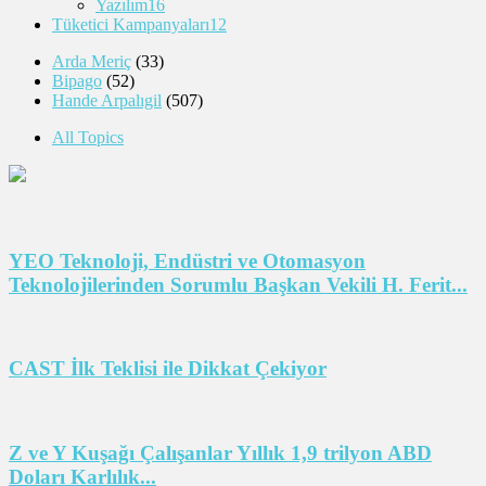
Yazılım
16
Tüketici Kampanyaları
12
Arda Meriç
(33)
Bipago
(52)
Hande Arpalıgil
(507)
All Topics
YEO Teknoloji, Endüstri ve Otomasyon
Teknolojilerinden Sorumlu Başkan Vekili H. Ferit...
CAST İlk Teklisi ile Dikkat Çekiyor
Z ve Y Kuşağı Çalışanlar Yıllık 1,9 trilyon ABD
Doları Karlılık...