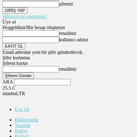
şifreniz
Şifrenizi mi unuttunuz?
Üye ol
Hoşgeldiniz!
Bir hesap oluşturun
emailiniz
kullanıcı adınız
Email adresine yeni bir şifre gönderilecek.
Şifre kurtarma
Şifreni kurtar
emailiniz
ARA
25.5
C
istanbul,TR
Üye Ol
Hakkımızda
Yazarlar
Künye
Reklam