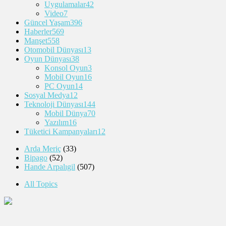
Uygulamalar
42
Video
7
Güncel Yaşam
396
Haberler
569
Manşet
558
Otomobil Dünyası
13
Oyun Dünyası
38
Konsol Oyun
3
Mobil Oyun
16
PC Oyun
14
Sosyal Medya
12
Teknoloji Dünyası
144
Mobil Dünya
70
Yazılım
16
Tüketici Kampanyaları
12
Arda Meriç
(33)
Bipago
(52)
Hande Arpalıgil
(507)
All Topics