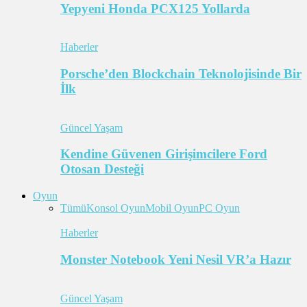
Yepyeni Honda PCX125 Yollarda
Haberler
Porsche’den Blockchain Teknolojisinde Bir
İlk
Güncel Yaşam
Kendine Güvenen Girişimcilere Ford
Otosan Desteği
Oyun
Tümü
Konsol Oyun
Mobil Oyun
PC Oyun
Haberler
Monster Notebook Yeni Nesil VR’a Hazır
Güncel Yaşam