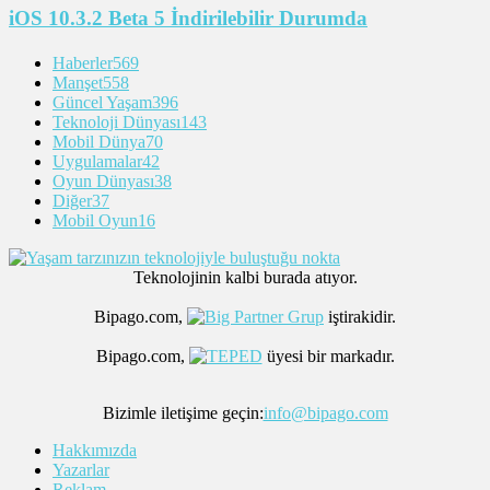
iOS 10.3.2 Beta 5 İndirilebilir Durumda
Haberler
569
Manşet
558
Güncel Yaşam
396
Teknoloji Dünyası
143
Mobil Dünya
70
Uygulamalar
42
Oyun Dünyası
38
Diğer
37
Mobil Oyun
16
Teknolojinin kalbi burada atıyor.
Bipago.com,
iştirakidir.
Bipago.com,
üyesi bir markadır.
Bizimle iletişime geçin:
info@bipago.com
Hakkımızda
Yazarlar
Reklam