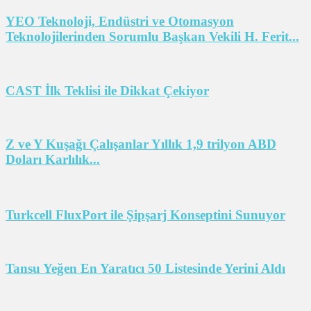
YEO Teknoloji, Endüstri ve Otomasyon
Teknolojilerinden Sorumlu Başkan Vekili H. Ferit...
CAST İlk Teklisi ile Dikkat Çekiyor
Z ve Y Kuşağı Çalışanlar Yıllık 1,9 trilyon ABD
Doları Karlılık...
Turkcell FluxPort ile Şipşarj Konseptini Sunuyor
Tansu Yeğen En Yaratıcı 50 Listesinde Yerini Aldı