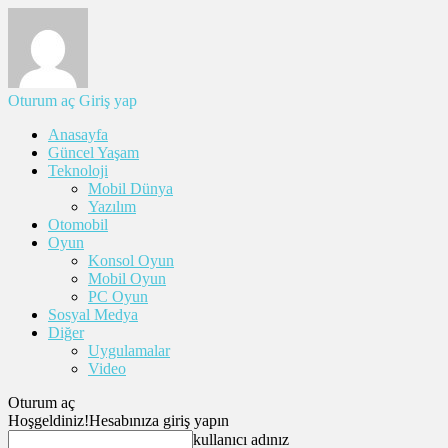
Oturum aç
Giriş yap
Anasayfa
Güncel Yaşam
Teknoloji
Mobil Dünya
Yazılım
Otomobil
Oyun
Konsol Oyun
Mobil Oyun
PC Oyun
Sosyal Medya
Diğer
Uygulamalar
Video
Oturum aç
Hoşgeldiniz!
Hesabınıza giriş yapın
kullanıcı adınız