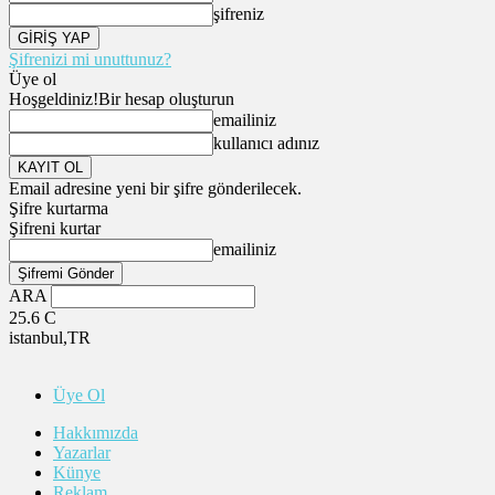
şifreniz
Şifrenizi mi unuttunuz?
Üye ol
Hoşgeldiniz!
Bir hesap oluşturun
emailiniz
kullanıcı adınız
Email adresine yeni bir şifre gönderilecek.
Şifre kurtarma
Şifreni kurtar
emailiniz
ARA
25.6
C
istanbul,TR
Üye Ol
Hakkımızda
Yazarlar
Künye
Reklam