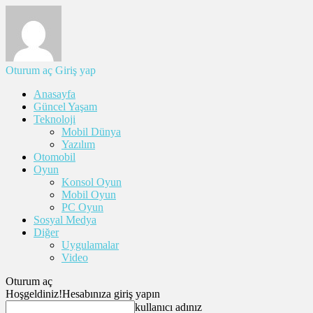
Oturum aç
Giriş yap
Anasayfa
Güncel Yaşam
Teknoloji
Mobil Dünya
Yazılım
Otomobil
Oyun
Konsol Oyun
Mobil Oyun
PC Oyun
Sosyal Medya
Diğer
Uygulamalar
Video
Oturum aç
Hoşgeldiniz!
Hesabınıza giriş yapın
kullanıcı adınız