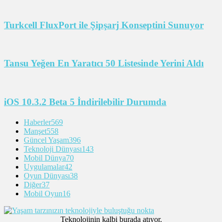
Turkcell FluxPort ile Şipşarj Konseptini Sunuyor
Tansu Yeğen En Yaratıcı 50 Listesinde Yerini Aldı
iOS 10.3.2 Beta 5 İndirilebilir Durumda
Haberler
569
Manşet
558
Güncel Yaşam
396
Teknoloji Dünyası
143
Mobil Dünya
70
Uygulamalar
42
Oyun Dünyası
38
Diğer
37
Mobil Oyun
16
Teknolojinin kalbi burada atıyor.