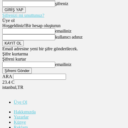
şifreniz
Şifrenizi mi unuttunuz?
Üye ol
Hoşgeldiniz!
Bir hesap oluşturun
emailiniz
kullanıcı adınız
Email adresine yeni bir şifre gönderilecek.
Şifre kurtarma
Şifreni kurtar
emailiniz
ARA
23.4
C
istanbul,TR
Üye Ol
Hakkımızda
Yazarlar
Künye
Reklam