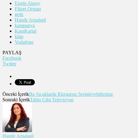
Engin Aksoy
Fikret Orman
gelir
Hande Arpalıgil
kampanya
KaraKartal
klüp
Vodafone
PAYLAŞ
Facebook
Twitter
Önceki İçerik
Bu Sıcaklarda Rüzgarsız Serinleyebilirsiniz
Sonraki İçerik
Tablo Gibi Televizyon
Hande Arpalıgil