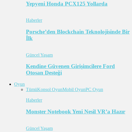
Yepyeni Honda PCX125 Yollarda
Haberler
Porsche’den Blockchain Teknolojisinde Bir
İlk
Güncel Yaşam
Kendine Güvenen Girişimcilere Ford
Otosan Desteği
Oyun
Tümü
Konsol Oyun
Mobil Oyun
PC Oyun
Haberler
Monster Notebook Yeni Nesil VR’a Hazır
Güncel Yaşam