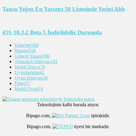
Tansu Yeğen En Yaratıcı 50 Listesinde Yerini Aldı
iOS 10.3.2 Beta 5 İndirilebilir Durumda
Haberler
569
Manşet
558
Güncel Yaşam
396
Teknoloji Dünyası
143
Mobil Dünya
70
Uygulamalar
42
Oyun Dünyası
38
Diğer
37
Mobil Oyun
16
Teknolojinin kalbi burada atıyor.
Bipago.com,
iştirakidir.
Bipago.com,
üyesi bir markadır.