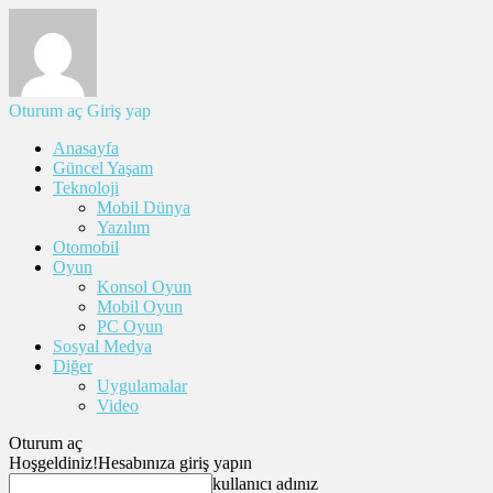
Oturum aç
Giriş yap
Anasayfa
Güncel Yaşam
Teknoloji
Mobil Dünya
Yazılım
Otomobil
Oyun
Konsol Oyun
Mobil Oyun
PC Oyun
Sosyal Medya
Diğer
Uygulamalar
Video
Oturum aç
Hoşgeldiniz!
Hesabınıza giriş yapın
kullanıcı adınız