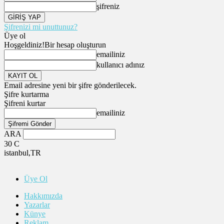
şifreniz
Şifrenizi mi unuttunuz?
Üye ol
Hoşgeldiniz!
Bir hesap oluşturun
emailiniz
kullanıcı adınız
Email adresine yeni bir şifre gönderilecek.
Şifre kurtarma
Şifreni kurtar
emailiniz
ARA
30
C
istanbul,TR
Üye Ol
Hakkımızda
Yazarlar
Künye
Reklam