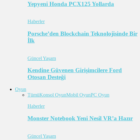
Yepyeni Honda PCX125 Yollarda
Haberler
Porsche’den Blockchain Teknolojisinde Bir
İlk
Güncel Yaşam
Kendine Güvenen Girişimcilere Ford
Otosan Desteği
Oyun
Tümü
Konsol Oyun
Mobil Oyun
PC Oyun
Haberler
Monster Notebook Yeni Nesil VR’a Hazır
Güncel Yaşam