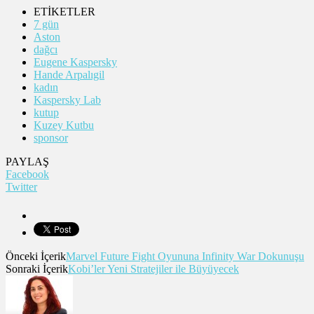
ETİKETLER
7 gün
Aston
dağcı
Eugene Kaspersky
Hande Arpalıgil
kadın
Kaspersky Lab
kutup
Kuzey Kutbu
sponsor
PAYLAŞ
Facebook
Twitter
Önceki İçerik
Marvel Future Fight Oyununa Infinity War Dokunuşu
Sonraki İçerik
Kobi’ler Yeni Stratejiler ile Büyüyecek