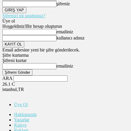
şifreniz
Şifrenizi mi unuttunuz?
Üye ol
Hoşgeldiniz!
Bir hesap oluşturun
emailiniz
kullanıcı adınız
Email adresine yeni bir şifre gönderilecek.
Şifre kurtarma
Şifreni kurtar
emailiniz
ARA
26.1
C
istanbul,TR
Üye Ol
Hakkımızda
Yazarlar
Künye
Reklam