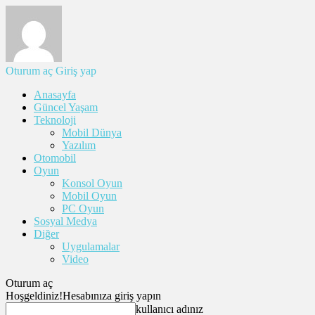
Oturum aç
Giriş yap
Anasayfa
Güncel Yaşam
Teknoloji
Mobil Dünya
Yazılım
Otomobil
Oyun
Konsol Oyun
Mobil Oyun
PC Oyun
Sosyal Medya
Diğer
Uygulamalar
Video
Oturum aç
Hoşgeldiniz!
Hesabınıza giriş yapın
kullanıcı adınız