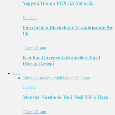
Yepyeni Honda PCX125 Yollarda
Haberler
Porsche’den Blockchain Teknolojisinde Bir
İlk
Güncel Yaşam
Kendine Güvenen Girişimcilere Ford
Otosan Desteği
Oyun
Tümü
Konsol Oyun
Mobil Oyun
PC Oyun
Haberler
Monster Notebook Yeni Nesil VR’a Hazır
Güncel Yaşam