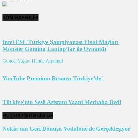
SON HABERLER
Intel ESL Türkiye Şampiyonası Final Maçları
Monster Gaming Laptop’lar ile Oynandı
Güncel Yaşam
Hande Arpalıgil
YouTube Premium Resmen Türkiye’de!
Türkiye’nin Sesli Asistanı Yaani Merhaba Dedi
EN ÇOK OKUNANLAR
Nokia’nın Geri Dönüşü Vodafone ile Gerçekleşiyor