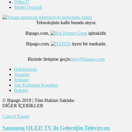
Diğer
37
Mobil Oyun
16
Teknolojinin kalbi burada atıyor.
Bipago.com,
iştirakidir.
Bipago.com,
üyesi bir markadır.
Bizimle iletişime geçin:
info@bipago.com
Hakkımızda
Yazarlar
Reklam
Site Kullanım Koşulları
İletişim
© Bipago 2019 | Tüm Hakları Saklıdır.
DİĞER İÇERİKLER
Güncel Yaşam
Samsung QLED TV ile Geleceğin Televizyon