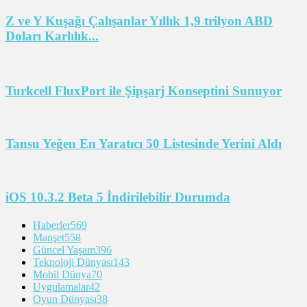
Z ve Y Kuşağı Çalışanlar Yıllık 1,9 trilyon ABD
Doları Karlılık...
Turkcell FluxPort ile Şipşarj Konseptini Sunuyor
Tansu Yeğen En Yaratıcı 50 Listesinde Yerini Aldı
iOS 10.3.2 Beta 5 İndirilebilir Durumda
Haberler
569
Manşet
558
Güncel Yaşam
396
Teknoloji Dünyası
143
Mobil Dünya
70
Uygulamalar
42
Oyun Dünyası
38