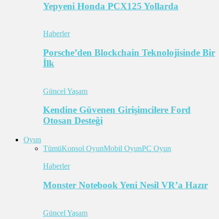
Yepyeni Honda PCX125 Yollarda
Haberler
Porsche’den Blockchain Teknolojisinde Bir
İlk
Güncel Yaşam
Kendine Güvenen Girişimcilere Ford
Otosan Desteği
Oyun
Tümü
Konsol Oyun
Mobil Oyun
PC Oyun
Haberler
Monster Notebook Yeni Nesil VR’a Hazır
Güncel Yaşam