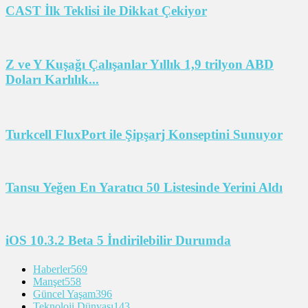
CAST İlk Teklisi ile Dikkat Çekiyor
Z ve Y Kuşağı Çalışanlar Yıllık 1,9 trilyon ABD
Doları Karlılık...
Turkcell FluxPort ile Şipşarj Konseptini Sunuyor
Tansu Yeğen En Yaratıcı 50 Listesinde Yerini Aldı
iOS 10.3.2 Beta 5 İndirilebilir Durumda
Haberler
569
Manşet
558
Güncel Yaşam
396
Teknoloji Dünyası
143