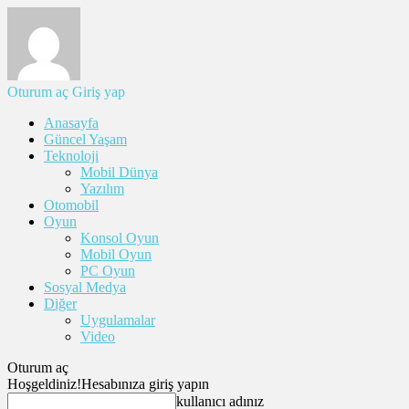
Oturum aç
Giriş yap
Anasayfa
Güncel Yaşam
Teknoloji
Mobil Dünya
Yazılım
Otomobil
Oyun
Konsol Oyun
Mobil Oyun
PC Oyun
Sosyal Medya
Diğer
Uygulamalar
Video
Oturum aç
Hoşgeldiniz!
Hesabınıza giriş yapın
kullanıcı adınız