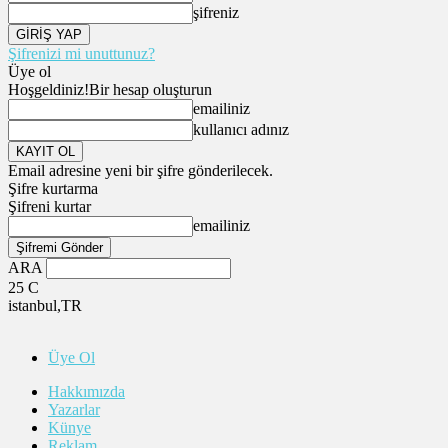
şifreniz
Şifrenizi mi unuttunuz?
Üye ol
Hoşgeldiniz!
Bir hesap oluşturun
emailiniz
kullanıcı adınız
Email adresine yeni bir şifre gönderilecek.
Şifre kurtarma
Şifreni kurtar
emailiniz
ARA
25
C
istanbul,TR
Üye Ol
Hakkımızda
Yazarlar
Künye
Reklam