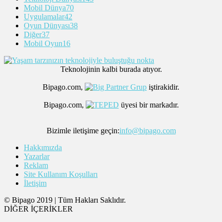
Mobil Dünya
70
Uygulamalar
42
Oyun Dünyası
38
Diğer
37
Mobil Oyun
16
Teknolojinin kalbi burada atıyor.
Bipago.com,
iştirakidir.
Bipago.com,
üyesi bir markadır.
Bizimle iletişime geçin:
info@bipago.com
Hakkımızda
Yazarlar
Reklam
Site Kullanım Koşulları
İletişim
© Bipago 2019 | Tüm Hakları Saklıdır.
DİĞER İÇERİKLER