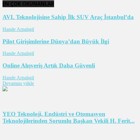
EN ÇOK OKUNANLAR
AVL Teknolojisine Sahip İlk SUV Araç İstanbul’da
Hande Arpalıgil
Pilot Girişimlerine Dünya’dan Büyük İlgi
Hande Arpalıgil
Online Alışveriş Artık Daha Güvenli
Hande Arpalıgil
Devamını yükle
YEO Teknoloji, Endüstri ve Otomasyon
Teknolojilerinden Sorumlu Başkan Vekili H. Ferit...