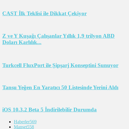
CAST İlk Teklisi ile Dikkat Çekiyor
Z ve Y Kuşağı Çalışanlar Yıllık 1,9 trilyon ABD
Doları Karlılık...
Turkcell FluxPort ile Şipşarj Konseptini Sunuyor
Tansu Yeğen En Yaratıcı 50 Listesinde Yerini Aldı
iOS 10.3.2 Beta 5 İndirilebilir Durumda
Haberler
569
Manşet
558