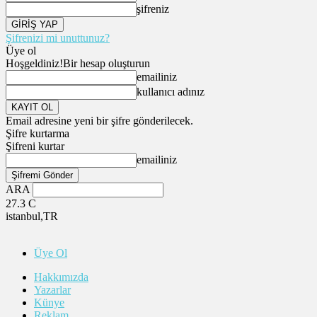
şifreniz
Şifrenizi mi unuttunuz?
Üye ol
Hoşgeldiniz!
Bir hesap oluşturun
emailiniz
kullanıcı adınız
Email adresine yeni bir şifre gönderilecek.
Şifre kurtarma
Şifreni kurtar
emailiniz
ARA
27.3
C
istanbul,TR
Üye Ol
Hakkımızda
Yazarlar
Künye
Reklam