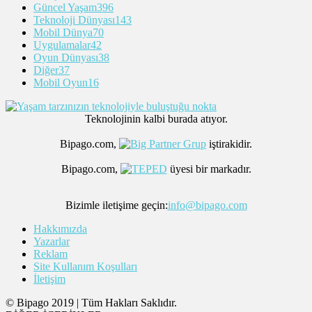
Güncel Yaşam
396
Teknoloji Dünyası
143
Mobil Dünya
70
Uygulamalar
42
Oyun Dünyası
38
Diğer
37
Mobil Oyun
16
Teknolojinin kalbi burada atıyor.
Bipago.com,
iştirakidir.
Bipago.com,
üyesi bir markadır.
Bizimle iletişime geçin:
info@bipago.com
Hakkımızda
Yazarlar
Reklam
Site Kullanım Koşulları
İletişim
© Bipago 2019 | Tüm Hakları Saklıdır.