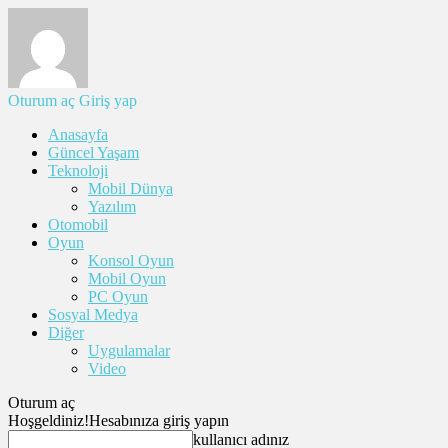
Oturum aç
Giriş yap
Anasayfa
Güncel Yaşam
Teknoloji
Mobil Dünya
Yazılım
Otomobil
Oyun
Konsol Oyun
Mobil Oyun
PC Oyun
Sosyal Medya
Diğer
Uygulamalar
Video
Oturum aç
Hoşgeldiniz!
Hesabınıza giriş yapın
kullanıcı adınız