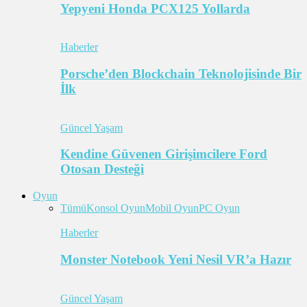
Yepyeni Honda PCX125 Yollarda
Haberler
Porsche’den Blockchain Teknolojisinde Bir
İlk
Güncel Yaşam
Kendine Güvenen Girişimcilere Ford
Otosan Desteği
Oyun
Tümü
Konsol Oyun
Mobil Oyun
PC Oyun
Haberler
Monster Notebook Yeni Nesil VR’a Hazır
Güncel Yaşam