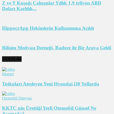
Z ve Y Kuşağı Çalışanlar Yıllık 1,9 trilyon ABD
Doları Karlılık...
HippocrApp Hekimlerin Kullanımına Açıldı
Bilişim Medyası Derneği, Radore ile Bir Araya Geldi
VİDEOLAR
Manşet
Tutkuları Ateşleyen Yeni Hyundai i30 Yollarda
Otomobil Dünyası
KKTC nin Ürettiği Yerli Otomobil Günsel Ne
Aşamada?