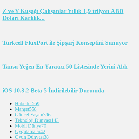
Z ve Y Kuşağı Çalışanlar Yıllık 1,9 trilyon ABD
Doları Karlılık...
Turkcell FluxPort ile Şipşarj Konseptini Sunuyor
Tansu Yeğen En Yaratıcı 50 Listesinde Yerini Aldı
iOS 10.3.2 Beta 5 İndirilebilir Durumda
Haberler
569
Manşet
558
Güncel Yaşam
396
Teknoloji Dünyası
143
Mobil Dünya
70
Uygulamalar
42
Oyun Dünyası
38