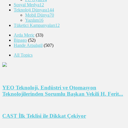
Sosyal Medya
12
Teknoloji Dünyası
144
Mobil Dünya
70
Yazılım
16
Tüketici Kampanyaları
12
Arda Meriç
(33)
Bipago
(52)
Hande Arpalıgil
(507)
All Topics
YEO Teknoloji, Endüstri ve Otomasyon
Teknolojilerinden Sorumlu Başkan Vekili H. Ferit...
CAST İlk Teklisi ile Dikkat Çekiyor