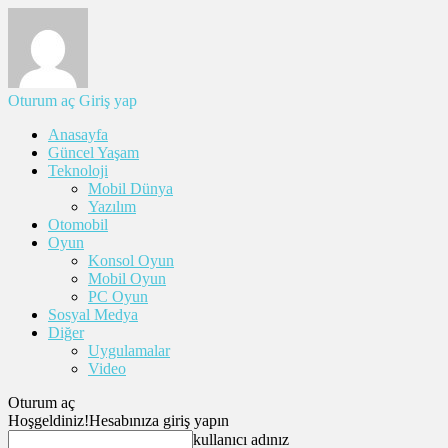
Oturum aç
Giriş yap
Anasayfa
Güncel Yaşam
Teknoloji
Mobil Dünya
Yazılım
Otomobil
Oyun
Konsol Oyun
Mobil Oyun
PC Oyun
Sosyal Medya
Diğer
Uygulamalar
Video
Oturum aç
Hoşgeldiniz!
Hesabınıza giriş yapın
kullanıcı adınız