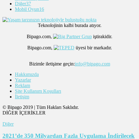
Diğer
37
Mobil Oyun
16
Teknolojinin kalbi burada atıyor.
Bipago.com,
iştirakidir.
Bipago.com,
üyesi bir markadır.
Bizimle iletişime geçin:
info@bipago.com
Hakkımızda
Yazarlar
Reklam
Site Kullanım Koşulları
İletişim
© Bipago 2019 | Tüm Hakları Saklıdır.
DİĞER İÇERİKLER
Diğer
2021’de 350 Milyardan Fazla Uygulama İndirilecek