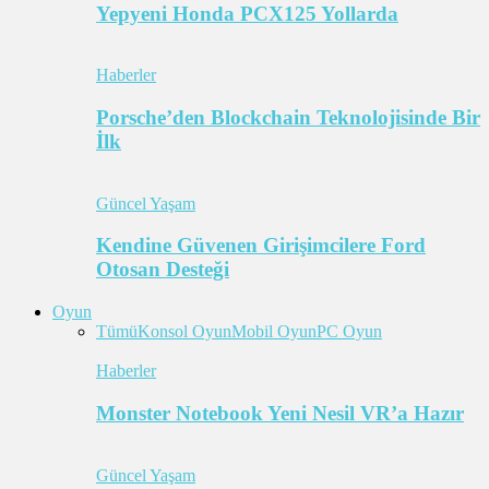
Yepyeni Honda PCX125 Yollarda
Haberler
Porsche’den Blockchain Teknolojisinde Bir
İlk
Güncel Yaşam
Kendine Güvenen Girişimcilere Ford
Otosan Desteği
Oyun
Tümü
Konsol Oyun
Mobil Oyun
PC Oyun
Haberler
Monster Notebook Yeni Nesil VR’a Hazır
Güncel Yaşam