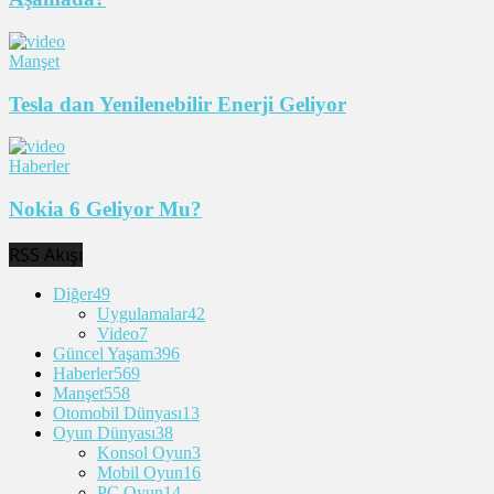
Manşet
Tesla dan Yenilenebilir Enerji Geliyor
Haberler
Nokia 6 Geliyor Mu?
RSS Akışı
Diğer
49
Uygulamalar
42
Video
7
Güncel Yaşam
396
Haberler
569
Manşet
558
Otomobil Dünyası
13
Oyun Dünyası
38
Konsol Oyun
3
Mobil Oyun
16
PC Oyun
14