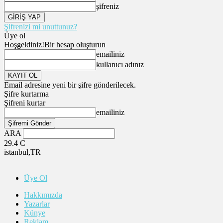
şifreniz
Şifrenizi mi unuttunuz?
Üye ol
Hoşgeldiniz!
Bir hesap oluşturun
emailiniz
kullanıcı adınız
Email adresine yeni bir şifre gönderilecek.
Şifre kurtarma
Şifreni kurtar
emailiniz
ARA
29.4
C
istanbul,TR
Üye Ol
Hakkımızda
Yazarlar
Künye
Reklam