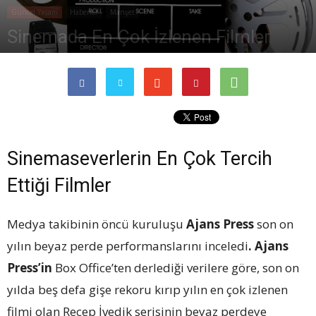
Güncel Yaşam
Haberler
Manşet
Sinemada En Çok İzlenen Filmler
By
Hande Arpalıgil
Sinemaseverlerin En Çok Tercih
Ettiği Filmler
Medya takibinin öncü kuruluşu
Ajans Press
son on
yılın beyaz perde performanslarını inceledi
. Ajans
Press’in
Box Office’ten derlediği verilere göre, son on
yılda beş defa gişe rekoru kırıp yılın en çok izlenen
filmi olan Recep İvedik serisinin beyaz perdeye