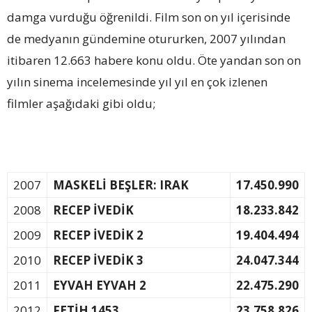
damga vurduğu öğrenildi. Film son on yıl içerisinde
de medyanın gündemine otururken, 2007 yılından
itibaren 12.663 habere konu oldu. Öte yandan son on
yılın sinema incelemesinde yıl yıl en çok izlenen
filmler aşağıdaki gibi oldu;
2007
MASKELİ BEŞLER: IRAK
17.450.990
2008
RECEP İVEDİK
18.233.842
2009
RECEP İVEDİK 2
19.404.494
2010
RECEP İVEDİK 3
24.047.344
2011
EYVAH EYVAH 2
22.475.290
2012
FETİH 1453
23.758.826