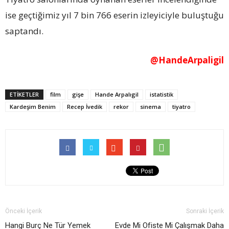
ise geçtiğimiz yıl 7 bin 766 eserin izleyiciyle buluştuğu
saptandı.
@HandeArpaligil
ETİKETLER
film
gişe
Hande Arpalıgil
istatistik
Kardeşim Benim
Recep İvedik
rekor
sinema
tiyatro
Önceki İçerik
Sonraki İçerik
Hangi Burç Ne Tür Yemek
Evde Mi Ofiste Mi Çalışmak Daha