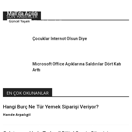
Samsung Deneyim Mağazası Emaar Square
Mall’da Açıldı
SON HABERLER
Hande Arpalıgil
Güncel Yaşam
Çocuklar Internot Olsun Diye
Microsoft Office Açıklarına Saldırılar Dört Katı
Arttı
EN ÇOK OKUNANLAR
Hangi Burç Ne Tür Yemek Siparişi Veriyor?
Hande Arpalıgil