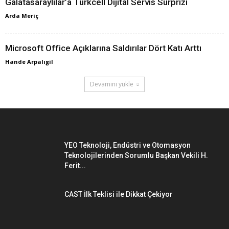
Galatasaraylılar’a Turkcell Dijital Servis Sürprizi
Arda Meriç
Microsoft Office Açıklarına Saldırılar Dört Katı Arttı
Hande Arpalıgil
Devamını yükle
YEO Teknoloji, Endüstri ve Otomasyon
Teknolojilerinden Sorumlu Başkan Vekili H.
Ferit...
CAST İlk Teklisi ile Dikkat Çekiyor