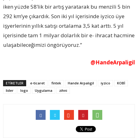
iken yüzde 58’lik bir artış yaratarak bu menzili 5 bin
292 km’ye çıkardık. Son iki yıl içerisinde iyzico üye
işyerlerinin yıllık satışı ortalama 3,5 kat arttı. 5 yıl
içerisinde tam 1 milyar dolarlık bir e- ihracat hacmine
ulaşabileceğimizi öngörüyoruz.”
@HandeArpaligil
ETİKETLER
e-ticaret
fintek
Hande Arpalıgil
iyzico
KOBİ
lider
logo
Uygulama
zihni