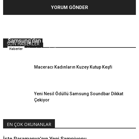
Samsung’dan Bir İlk Daha
SON HABERLER
Hande Arpalıgil
Haberler
Maceracı Kadınların Kuzey Kutup Keşfi
Yeni Nesil Ödüllü Samsung Soundbar Dikkat
Çekiyor
EN ÇOK OKUNANLAR
İşte Paramanya’nın Yeni Şampiyonu