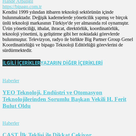
Hande Arpalıgil
https://bipago.com.tr
Kendisi 1999 yılından itibaren teknoloji sektörünün içinde
bulunmaktadır. Değişik kademelerde yöneticilik yapmış ve birçok
ünlü teknoloji markasının Türkiye'de yer almasında rol oynamıştır.
Ürün yöneticiliği, ithalat, ihracat, direktörlük, koordinatörlük,
teknoloji yönetimi, iş geliştirme gibi her noktadaki görevlerde
bulunmuştur. Televizyon, radyo ile birlikte Big Partner Group Genel
Koordinatörlüğü ve bipago Teknoloji Editörlüğü görevlerini de
sürdürmektedir.
İLGİLİ İÇERİKLER
YAZARIN DİĞER İÇERİKLERİ
Haberler
YEO Teknoloji, Endüstri ve Otomasyon
Teknolojilerinden Sorumlu Başkan Vekili H. Ferit
Bulut Oldu
Haberler
CAST İlk Teklisi ile Dikkat Çekiyor