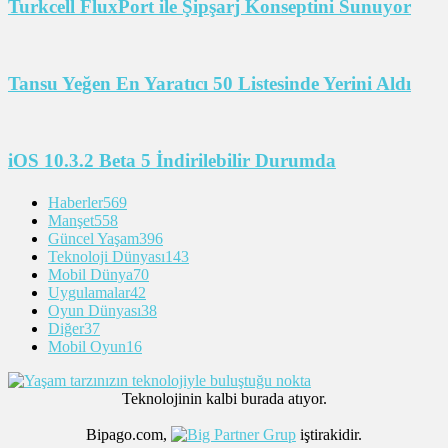
Turkcell FluxPort ile Şipşarj Konseptini Sunuyor
Tansu Yeğen En Yaratıcı 50 Listesinde Yerini Aldı
iOS 10.3.2 Beta 5 İndirilebilir Durumda
Haberler
569
Manşet
558
Güncel Yaşam
396
Teknoloji Dünyası
143
Mobil Dünya
70
Uygulamalar
42
Oyun Dünyası
38
Diğer
37
Mobil Oyun
16
Teknolojinin kalbi burada atıyor.
Bipago.com,
iştirakidir.