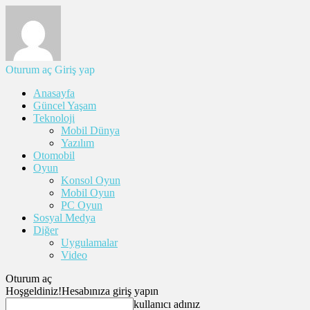
Oturum aç
Giriş yap
Anasayfa
Güncel Yaşam
Teknoloji
Mobil Dünya
Yazılım
Otomobil
Oyun
Konsol Oyun
Mobil Oyun
PC Oyun
Sosyal Medya
Diğer
Uygulamalar
Video
Oturum aç
Hoşgeldiniz!
Hesabınıza giriş yapın
kullanıcı adınız