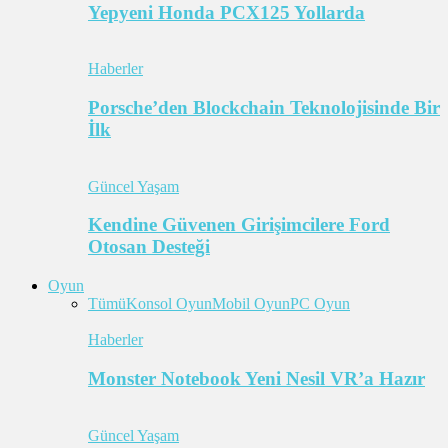
Yepyeni Honda PCX125 Yollarda
Haberler
Porsche’den Blockchain Teknolojisinde Bir
İlk
Güncel Yaşam
Kendine Güvenen Girişimcilere Ford
Otosan Desteği
Oyun
Tümü
Konsol Oyun
Mobil Oyun
PC Oyun
Haberler
Monster Notebook Yeni Nesil VR’a Hazır
Güncel Yaşam