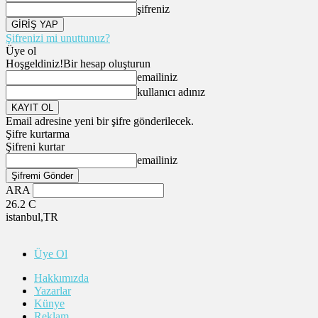
şifreniz
Şifrenizi mi unuttunuz?
Üye ol
Hoşgeldiniz!
Bir hesap oluşturun
emailiniz
kullanıcı adınız
Email adresine yeni bir şifre gönderilecek.
Şifre kurtarma
Şifreni kurtar
emailiniz
ARA
26.2
C
istanbul,TR
Üye Ol
Hakkımızda
Yazarlar
Künye
Reklam