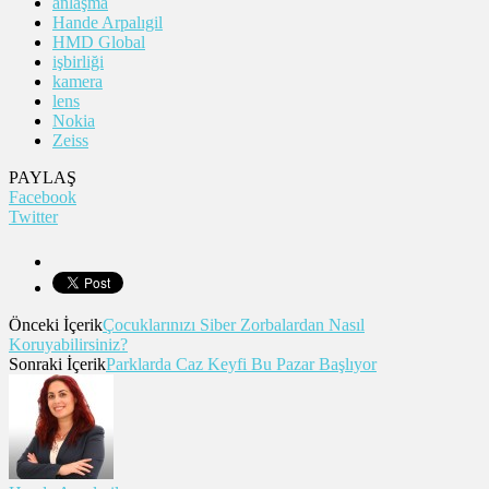
anlaşma
Hande Arpalıgil
HMD Global
işbirliği
kamera
lens
Nokia
Zeiss
PAYLAŞ
Facebook
Twitter
Önceki İçerik
Çocuklarınızı Siber Zorbalardan Nasıl
Koruyabilirsiniz?
Sonraki İçerik
Parklarda Caz Keyfi Bu Pazar Başlıyor