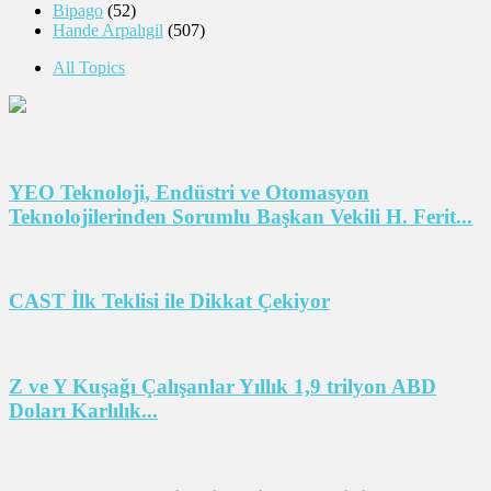
Bipago
(52)
Hande Arpalıgil
(507)
All Topics
YEO Teknoloji, Endüstri ve Otomasyon
Teknolojilerinden Sorumlu Başkan Vekili H. Ferit...
CAST İlk Teklisi ile Dikkat Çekiyor
Z ve Y Kuşağı Çalışanlar Yıllık 1,9 trilyon ABD
Doları Karlılık...