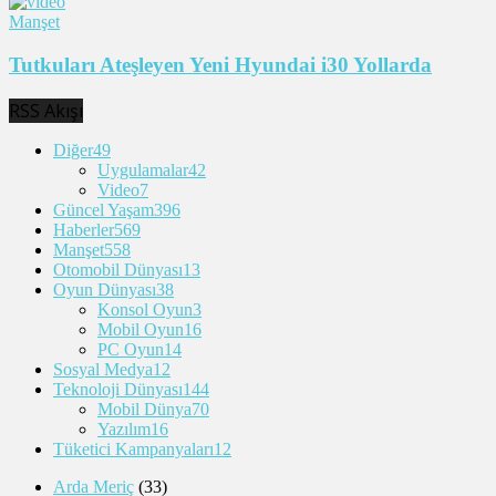
Manşet
Tutkuları Ateşleyen Yeni Hyundai i30 Yollarda
RSS Akışı
Diğer
49
Uygulamalar
42
Video
7
Güncel Yaşam
396
Haberler
569
Manşet
558
Otomobil Dünyası
13
Oyun Dünyası
38
Konsol Oyun
3
Mobil Oyun
16
PC Oyun
14
Sosyal Medya
12
Teknoloji Dünyası
144
Mobil Dünya
70
Yazılım
16
Tüketici Kampanyaları
12
Arda Meriç
(33)