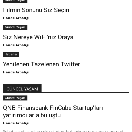
Güncel Yaşam
Filmin Sonunu Siz Seçin
Hande Arpalıgil
Güncel Yaşam
Siz Nereye WiFi’nız Oraya
Hande Arpalıgil
Haberler
Yenilenen Tazelenen Twitter
Hande Arpalıgil
GÜNCEL YAŞAM
Güncel Yaşam
QNB Finansbank FinCube Startup’ları
yatırımcılarla buluştu
Hande Arpalıgil
Şubat ayında seçilen sekiz startup, hızlandırma programı sonucunda