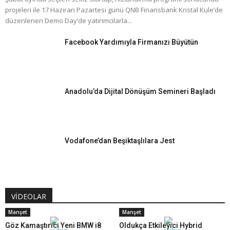
projeleri ile 17 Haziran Pazartesi günü QNB Finansbank Kristal Kule’de
düzenlenen Demo Day’de yatırımcılarla...
Facebook Yardımıyla Firmanızı Büyütün
Anadolu’da Dijital Dönüşüm Semineri Başladı
Vodafone’dan Beşiktaşlılara Jest
VİDEOLAR
Manşet
Manşet
Göz Kamaştırıcı Yeni BMW i8
Oldukça Etkileyici Hybrid