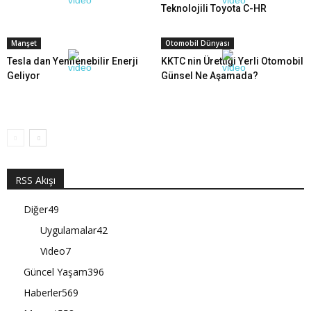
Teknolojili Toyota C-HR
Manşet
Otomobil Dünyası
Tesla dan Yenilenebilir Enerji
KKTC nin Ürettiği Yerli Otomobil
Geliyor
Günsel Ne Aşamada?
RSS Akışı
Diğer
49
Uygulamalar
42
Video
7
Güncel Yaşam
396
Haberler
569