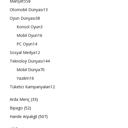
Manşet
558
Otomobil Dünyası
13
Oyun Dünyası
38
Konsol Oyun
3
Mobil Oyun
16
PC Oyun
14
Sosyal Medya
12
Teknoloji Dünyası
144
Mobil Dünya
70
Yazılım
16
Tüketici Kampanyaları
12
Arda Meriç
(33)
Bipago
(52)
Hande Arpalıgil
(507)