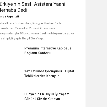
ürkiye’nin Sesli Asistanı Yaani
erhaba Dedi
nde Arpalıgil
rkcell tarafından Haliç Kongre Merkezi’nde
zenlenen Teknoloji Zirvesi, ilham verici
nuşmalarıyla 10’uncu yılına özel muhteşem bir şova
 sahipliği yaptı. Bu yıl ‘Sen Yap...
Premium Internet ve Kablosuz
Bağlantı Konforu
Yaz Tatilinde Çocuğunuzu Dijital
Tehlikelerden Koruyun
Dünya’nın En Büyük İyi Yaşam
Gününü Siz de Kutlayın