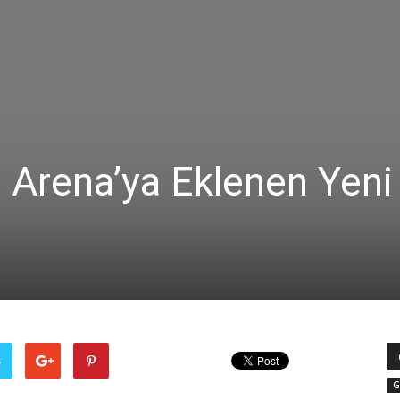
 Arena’ya Eklenen Yeni
ş
G