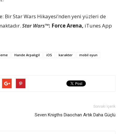
e: Bir Star Wars Hikayesi’nden yeni yüzleri de
nmaktadır.
Star Wars™
: Force Arena,
iTunes App
leme
Hande Arpalıgil
iOS
karakter
mobil oyun
Sonraki İçerik
Seven Knigths Diaochan Artık Daha Güçlü