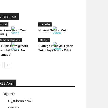
VİDEOLAR
anşet
Haberler
z Kamaştırıcı Yeni
Nokia 6 Geliyor Mu?
MW i8
tomobil Dünyası
Manşet
TC nin Ürettiği Yerli
Oldukça Etkileyici Hybrid
omobil Günsel Ne
Teknolojili Toyota C-HR
şamada?
RSS Akışı
Diğer
49
Uygulamalar
42