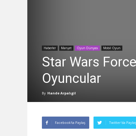
Haberler
Manşet
Oyun Dünyası
Mobil Oyun
Star Wars Force
Oyuncular
By
Hande Arpalıgil
Facebook'ta Paylaş
Twitter'da Payla