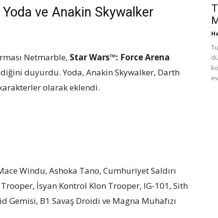
T
a Yoda ve Anakin Skywalker
M
Ha
Tu
firması Netmarble,
Star Wars™: Force Arena
dü
ko
ediğini duyurdu. Yoda, Anakin Skywalker, Darth
ev
arakterler olarak eklendi.
, Mace Windu, Ashoka Tano, Cumhuriyet Saldırı
rooper, İsyan Kontrol Klon Trooper, IG-101, Sith
id Gemisi, B1 Savaş Droidi ve Magna Muhafızı