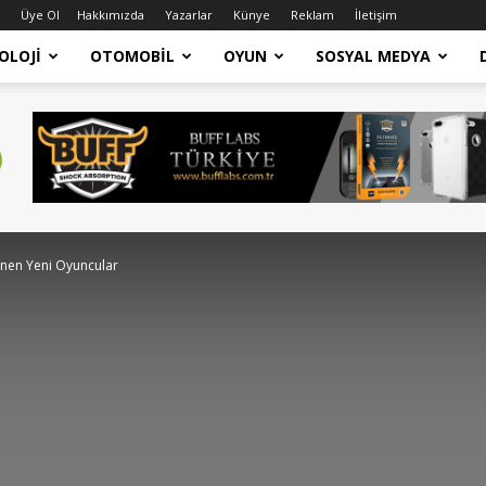
Üye Ol
Hakkımızda
Yazarlar
Künye
Reklam
İletişim
OLOJI
OTOMOBIL
OYUN
SOSYAL MEDYA
enen Yeni Oyuncular