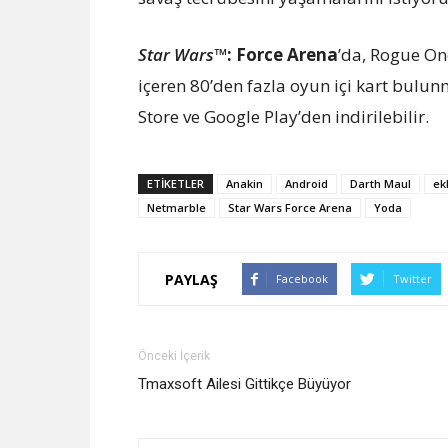
Star Wars™
: Force Arena
’da, Rogue On
içeren 80’den fazla oyun içi kart bulu
Store ve Google Play’den indirilebilir.
ETİKETLER
Anakin
Android
Darth Maul
ek
Netmarble
Star Wars Force Arena
Yoda
PAYLAŞ
Facebook
Twitter
Önceki İçerik
Tmaxsoft Ailesi Gittikçe Büyüyor