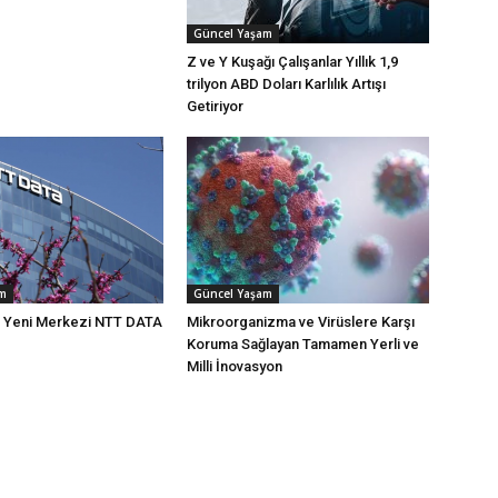
Güncel Yaşam
Z ve Y Kuşağı Çalışanlar Yıllık 1,9
trilyon ABD Doları Karlılık Artışı
Getiriyor
am
Güncel Yaşam
n Yeni Merkezi NTT DATA
Mikroorganizma ve Virüslere Karşı
Koruma Sağlayan Tamamen Yerli ve
Milli İnovasyon