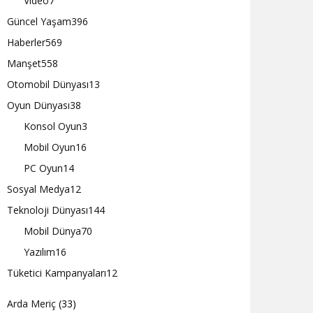
Video
7
Güncel Yaşam
396
Haberler
569
Manşet
558
Otomobil Dünyası
13
Oyun Dünyası
38
Konsol Oyun
3
Mobil Oyun
16
PC Oyun
14
Sosyal Medya
12
Teknoloji Dünyası
144
Mobil Dünya
70
Yazılım
16
Tüketici Kampanyaları
12
Arda Meriç
(33)