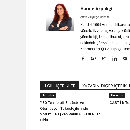
Hande Arpalıgil
https://bipago.com.tr
Kendisi 1999 yılından itibaren 
yöneticilik yapmış ve birçok ünl
yöneticiliği, ithalat, ihracat, dir
noktadaki görevlerde bulunmuştu
Koordinatörlüğü ve bipago Tekno
İLGİLİ İÇERİKLER
YAZARIN DİĞER İÇERİKL
Haberler
Haberler
YEO Teknoloji, Endüstri ve
CAST İlk Tek
Otomasyon Teknolojilerinden
Sorumlu Başkan Vekili H. Ferit Bulut
Oldu