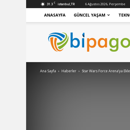
C
31.3
6 Ağustos 2026, Perşembe
istanbul,TR
ANASAYFA
GÜNCEL YAŞAM
TEKN
bipago
Ana Sayfa
Haberler
Star Wars Force Arena’ya Ekl