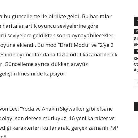
a bu güncelleme ile birlikte geldi. Bu haritalar
e haritalar artık oyuncu seviyelerine göre
M
lirli seviyelere geldikten sonra oynayabilecekler.
Gö
oyuna eklendi. Bu mod “Draft Modu” ve “2’ye 2
B
O
yesinde oyuncular daha fazla ödül kazanabilecek
KK
ler. Güncelleme ayrıca dükkan arayüz
Ot
A
geliştirilmesini de kapsıyor.
on Lee: “Yoda ve Anakin Skywalker gibi efsane
dolayı son derece mutluyuz. 16 yeni karakter ve
evdiği karakterleri kullanarak, gerçek zamanlı PvP
z.”