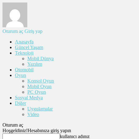
Oturum aç
Giriş yap
Anasayfa
Güncel Yaşam
Teknoloji
Mobil Dünya
Yazılım
Otomobil
Oyun
Konsol Oyun
Mobil Oyun
PC Oyun
Sosyal Medya
Diğer
Uygulamalar
Video
Oturum aç
Hoşgeldiniz!
Hesabınıza giriş yapın
kullanıcı adınız