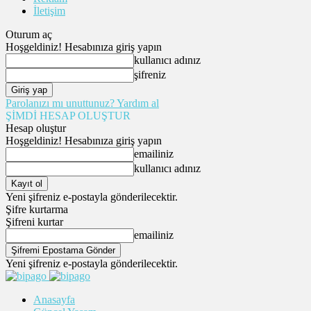
İletişim
Oturum aç
Hoşgeldiniz! Hesabınıza giriş yapın
kullanıcı adınız
şifreniz
Parolanızı mı unuttunuz? Yardım al
ŞİMDİ HESAP OLUŞTUR
Hesap oluştur
Hoşgeldiniz! Hesabınıza giriş yapın
emailiniz
kullanıcı adınız
Yeni şifreniz e-postayla gönderilecektir.
Şifre kurtarma
Şifreni kurtar
emailiniz
Yeni şifreniz e-postayla gönderilecektir.
Anasayfa