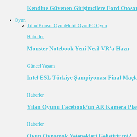
Kendine Güvenen Girişimcilere Ford Otosan
Oyun
Tümü
Konsol Oyun
Mobil Oyun
PC Oyun
Haberler
Monster Notebook Yeni Nesil VR’a Hazır
Güncel Yaşam
Intel ESL Türkiye Şampiyonası Final Maçl
Haberler
Yılan Oyunu Facebook’un AR Kamera Pla
Haberler
Oyun Oynamak Yetenekleri Geliştirir mi?