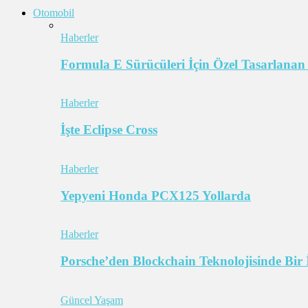
Otomobil
Haberler
Formula E Sürücüleri İçin Özel Tasarlanan
Haberler
İşte Eclipse Cross
Haberler
Yepyeni Honda PCX125 Yollarda
Haberler
Porsche’den Blockchain Teknolojisinde Bir 
Güncel Yaşam