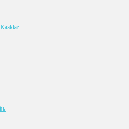
 Kasklar
İlk