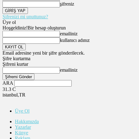
şifreniz
Şifrenizi mi unuttunuz?
Üye ol
Hoşgeldiniz!
Bir hesap oluşturun
emailiniz
kullanıcı adınız
Email adresine yeni bir şifre gönderilecek.
Şifre kurtarma
Şifreni kurtar
emailiniz
ARA
31.3
C
istanbul,TR
Üye Ol
Hakkımızda
Yazarlar
Künye
Reklam