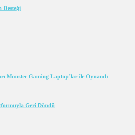
 Desteği
arı Monster Gaming Laptop’lar ile Oynandı
tformuyla Geri Döndü