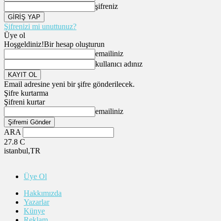
şifreniz
Şifrenizi mi unuttunuz?
Üye ol
Hoşgeldiniz!
Bir hesap oluşturun
emailiniz
kullanıcı adınız
Email adresine yeni bir şifre gönderilecek.
Şifre kurtarma
Şifreni kurtar
emailiniz
ARA
27.8
C
istanbul,TR
Üye Ol
Hakkımızda
Yazarlar
Künye
Reklam