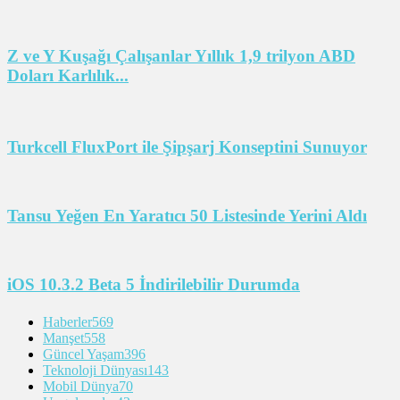
Z ve Y Kuşağı Çalışanlar Yıllık 1,9 trilyon ABD
Doları Karlılık...
Turkcell FluxPort ile Şipşarj Konseptini Sunuyor
Tansu Yeğen En Yaratıcı 50 Listesinde Yerini Aldı
iOS 10.3.2 Beta 5 İndirilebilir Durumda
Haberler
569
Manşet
558
Güncel Yaşam
396
Teknoloji Dünyası
143
Mobil Dünya
70