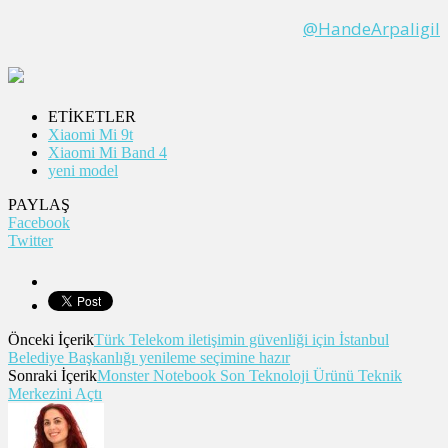
@HandeArpaligil
ETİKETLER
Xiaomi Mi 9t
Xiaomi Mi Band 4
yeni model
PAYLAŞ
Facebook
Twitter
Önceki İçerik
Türk Telekom iletişimin güvenliği için İstanbul
Belediye Başkanlığı yenileme seçimine hazır
Sonraki İçerik
Monster Notebook Son Teknoloji Ürünü Teknik
Merkezini Açtı