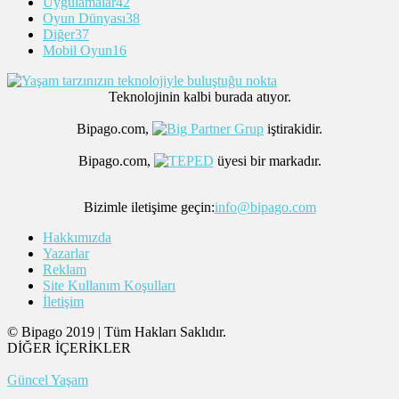
Uygulamalar
42
Oyun Dünyası
38
Diğer
37
Mobil Oyun
16
Teknolojinin kalbi burada atıyor.
Bipago.com,
iştirakidir.
Bipago.com,
üyesi bir markadır.
Bizimle iletişime geçin:
info@bipago.com
Hakkımızda
Yazarlar
Reklam
Site Kullanım Koşulları
İletişim
© Bipago 2019 | Tüm Hakları Saklıdır.
DİĞER İÇERİKLER
Güncel Yaşam