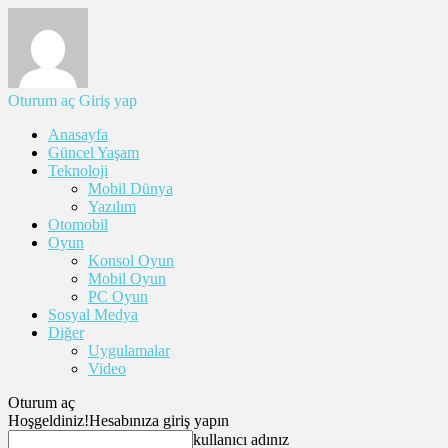
Oturum aç
Giriş yap
Anasayfa
Güncel Yaşam
Teknoloji
Mobil Dünya
Yazılım
Otomobil
Oyun
Konsol Oyun
Mobil Oyun
PC Oyun
Sosyal Medya
Diğer
Uygulamalar
Video
Oturum aç
Hoşgeldiniz!
Hesabınıza giriş yapın
kullanıcı adınız