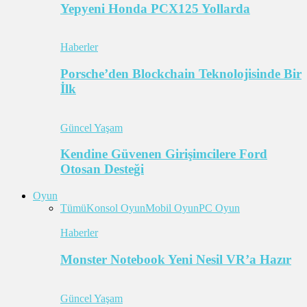
Yepyeni Honda PCX125 Yollarda
Haberler
Porsche’den Blockchain Teknolojisinde Bir
İlk
Güncel Yaşam
Kendine Güvenen Girişimcilere Ford
Otosan Desteği
Oyun
Tümü
Konsol Oyun
Mobil Oyun
PC Oyun
Haberler
Monster Notebook Yeni Nesil VR’a Hazır
Güncel Yaşam