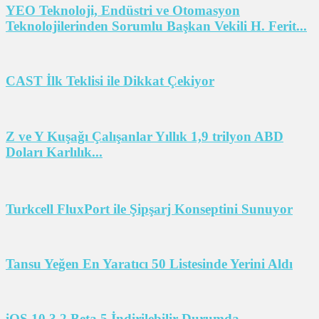
YEO Teknoloji, Endüstri ve Otomasyon
Teknolojilerinden Sorumlu Başkan Vekili H. Ferit...
CAST İlk Teklisi ile Dikkat Çekiyor
Z ve Y Kuşağı Çalışanlar Yıllık 1,9 trilyon ABD
Doları Karlılık...
Turkcell FluxPort ile Şipşarj Konseptini Sunuyor
Tansu Yeğen En Yaratıcı 50 Listesinde Yerini Aldı
iOS 10.3.2 Beta 5 İndirilebilir Durumda