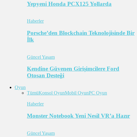
Yepyeni Honda PCX125 Yollarda
Haberler
Porsche’den Blockchain Teknolojisinde Bir
İlk
Güncel Yaşam
Kendine Güvenen Girişimcilere Ford
Otosan Desteği
Oyun
Tümü
Konsol Oyun
Mobil Oyun
PC Oyun
Haberler
Monster Notebook Yeni Nesil VR’a Hazır
Güncel Yaşam