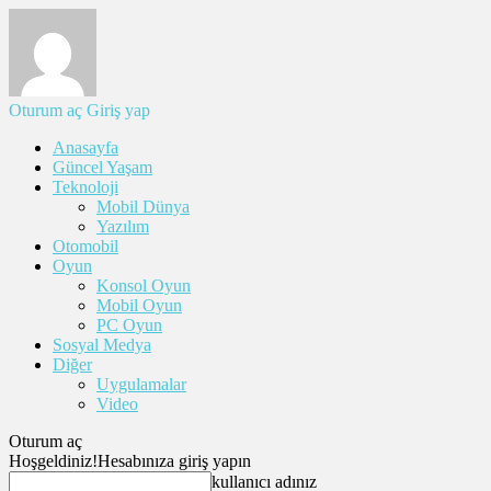
Oturum aç
Giriş yap
Anasayfa
Güncel Yaşam
Teknoloji
Mobil Dünya
Yazılım
Otomobil
Oyun
Konsol Oyun
Mobil Oyun
PC Oyun
Sosyal Medya
Diğer
Uygulamalar
Video
Oturum aç
Hoşgeldiniz!
Hesabınıza giriş yapın
kullanıcı adınız