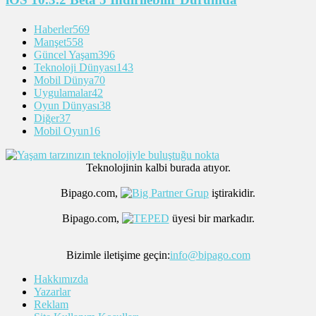
Haberler
569
Manşet
558
Güncel Yaşam
396
Teknoloji Dünyası
143
Mobil Dünya
70
Uygulamalar
42
Oyun Dünyası
38
Diğer
37
Mobil Oyun
16
Teknolojinin kalbi burada atıyor.
Bipago.com,
iştirakidir.
Bipago.com,
üyesi bir markadır.
Bizimle iletişime geçin:
info@bipago.com
Hakkımızda
Yazarlar
Reklam