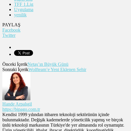
TFF 1.Lig
Uygulama
yenilik
PAYLAŞ
Facebook
Twitter
Önceki İçerik
Netaş’ın Büyük Günü
Sonraki İçerik
Wolfteam’e Yeni Eklenen Şehir
Hande Arpalıgil
https://bipago.com.tr
Kendisi 1999 yılından itibaren teknoloji sektörünün içinde
bulunmaktadır. Değişik kademelerde yöneticilik yapmış ve birçok
ünlü teknoloji markasının Türkiye'de yer almasında rol oynamıştır.
Ürün yöneticiliği, ithalat, ihracat, direktörlük, koordinatörlük,