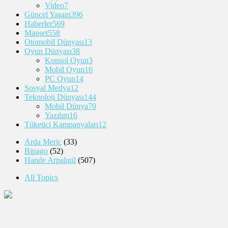
Video
7
Güncel Yaşam
396
Haberler
569
Manşet
558
Otomobil Dünyası
13
Oyun Dünyası
38
Konsol Oyun
3
Mobil Oyun
16
PC Oyun
14
Sosyal Medya
12
Teknoloji Dünyası
144
Mobil Dünya
70
Yazılım
16
Tüketici Kampanyaları
12
Arda Meriç
(33)
Bipago
(52)
Hande Arpalıgil
(507)
All Topics