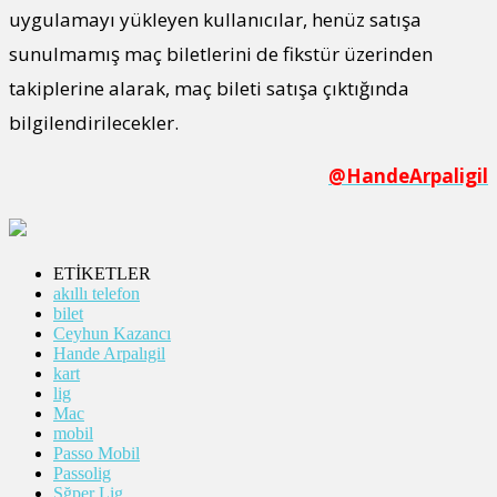
uygulamayı yükleyen kullanıcılar, henüz satışa
sunulmamış maç biletlerini de fikstür üzerinden
takiplerine alarak, maç bileti satışa çıktığında
bilgilendirilecekler.
@HandeArpaligil
ETİKETLER
akıllı telefon
bilet
Ceyhun Kazancı
Hande Arpalıgil
kart
lig
Mac
mobil
Passo Mobil
Passolig
Sğper Lig