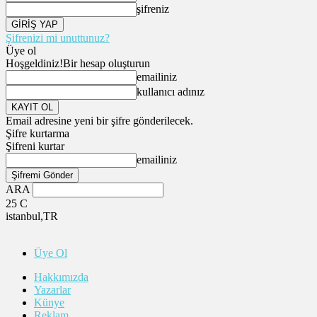
şifreniz
Şifrenizi mi unuttunuz?
Üye ol
Hoşgeldiniz!
Bir hesap oluşturun
emailiniz
kullanıcı adınız
Email adresine yeni bir şifre gönderilecek.
Şifre kurtarma
Şifreni kurtar
emailiniz
ARA
25
C
istanbul,TR
Üye Ol
Hakkımızda
Yazarlar
Künye
Reklam