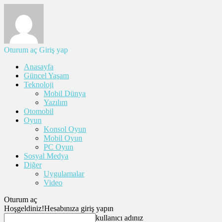
Oturum aç
Giriş yap
Anasayfa
Güncel Yaşam
Teknoloji
Mobil Dünya
Yazılım
Otomobil
Oyun
Konsol Oyun
Mobil Oyun
PC Oyun
Sosyal Medya
Diğer
Uygulamalar
Video
Oturum aç
Hoşgeldiniz!
Hesabınıza giriş yapın
kullanıcı adınız