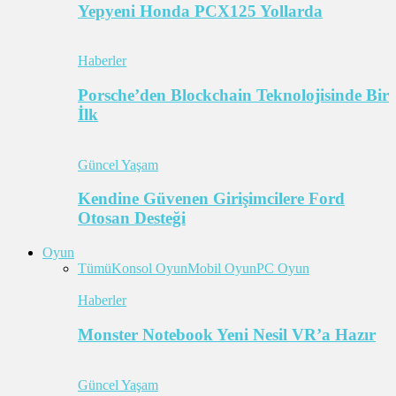
Yepyeni Honda PCX125 Yollarda
Haberler
Porsche’den Blockchain Teknolojisinde Bir
İlk
Güncel Yaşam
Kendine Güvenen Girişimcilere Ford
Otosan Desteği
Oyun
Tümü
Konsol Oyun
Mobil Oyun
PC Oyun
Haberler
Monster Notebook Yeni Nesil VR’a Hazır
Güncel Yaşam