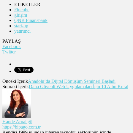
ETİKETLER
Fincube
girişim
QNB Finansbank
start-up
yatırımcı
PAYLAŞ
Facebook
Twitter
Önceki İçerik
Anadolu’da Dijital Dönüşüm Semineri Başladı
Sonraki İçerik
Daha Güvenli Web Uygulamaları İçin 10 Altın Kural
Hande Arpalıgil
https://bipago.com.tr
Kendisi 1999 yılından itibaren teknoloji sektörünün içinde