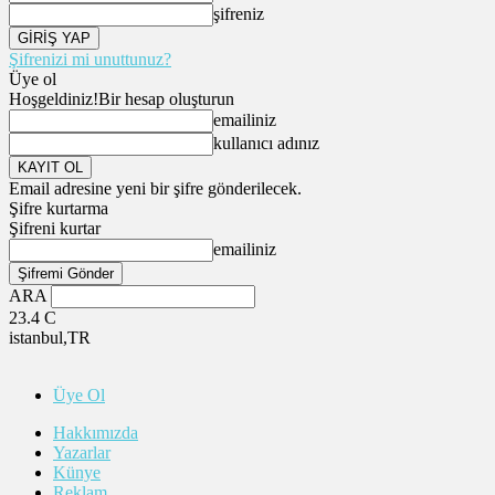
şifreniz
Şifrenizi mi unuttunuz?
Üye ol
Hoşgeldiniz!
Bir hesap oluşturun
emailiniz
kullanıcı adınız
Email adresine yeni bir şifre gönderilecek.
Şifre kurtarma
Şifreni kurtar
emailiniz
ARA
23.4
C
istanbul,TR
Üye Ol
Hakkımızda
Yazarlar
Künye
Reklam