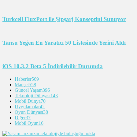
Turkcell FluxPort ile Şipşarj Konseptini Sunuyor
Tansu Yeğen En Yaratıcı 50 Listesinde Yerini Aldı
iOS 10.3.2 Beta 5 İndirilebilir Durumda
Haberler
569
Manşet
558
Güncel Yaşam
396
Teknoloji Dünyası
143
Mobil Dünya
70
Uygulamalar
42
Oyun Dünyası
38
Diğer
37
Mobil Oyun
16