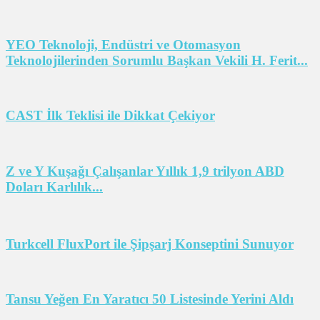
YEO Teknoloji, Endüstri ve Otomasyon
Teknolojilerinden Sorumlu Başkan Vekili H. Ferit...
CAST İlk Teklisi ile Dikkat Çekiyor
Z ve Y Kuşağı Çalışanlar Yıllık 1,9 trilyon ABD
Doları Karlılık...
Turkcell FluxPort ile Şipşarj Konseptini Sunuyor
Tansu Yeğen En Yaratıcı 50 Listesinde Yerini Aldı