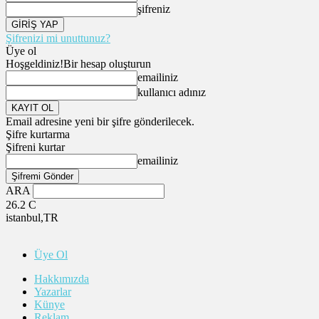
şifreniz
Şifrenizi mi unuttunuz?
Üye ol
Hoşgeldiniz!
Bir hesap oluşturun
emailiniz
kullanıcı adınız
Email adresine yeni bir şifre gönderilecek.
Şifre kurtarma
Şifreni kurtar
emailiniz
ARA
26.2
C
istanbul,TR
Üye Ol
Hakkımızda
Yazarlar
Künye
Reklam