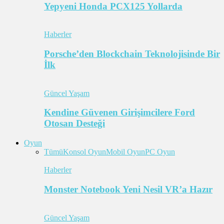
Yepyeni Honda PCX125 Yollarda
Haberler
Porsche’den Blockchain Teknolojisinde Bir
İlk
Güncel Yaşam
Kendine Güvenen Girişimcilere Ford
Otosan Desteği
Oyun
Tümü
Konsol Oyun
Mobil Oyun
PC Oyun
Haberler
Monster Notebook Yeni Nesil VR’a Hazır
Güncel Yaşam