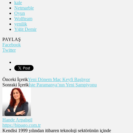
kale
Netmarble
Oyun
Wolfteam
yenilik
Yiğit Demir
PAYLAŞ
Facebook
Twitter
Önceki İçerik
Yeni Dönem Maç Keyfi Başlıyor
Sonraki İçerik
İşte Paramanya’nın Yeni Şampiyonu
Hande Arpalıgil
https://bipago.com.tr
Kendisi 1999 yılından itibaren teknoloji sektörünün içinde