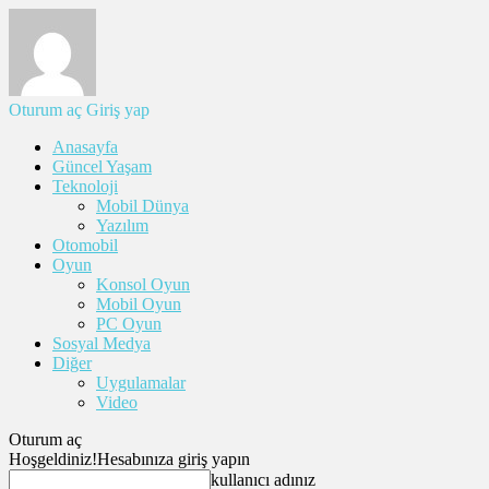
Oturum aç
Giriş yap
Anasayfa
Güncel Yaşam
Teknoloji
Mobil Dünya
Yazılım
Otomobil
Oyun
Konsol Oyun
Mobil Oyun
PC Oyun
Sosyal Medya
Diğer
Uygulamalar
Video
Oturum aç
Hoşgeldiniz!
Hesabınıza giriş yapın
kullanıcı adınız