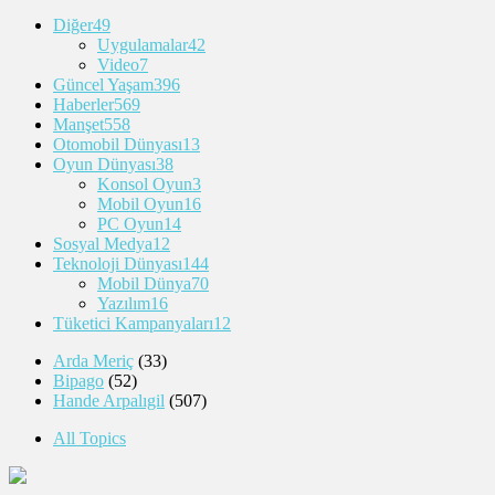
Diğer
49
Uygulamalar
42
Video
7
Güncel Yaşam
396
Haberler
569
Manşet
558
Otomobil Dünyası
13
Oyun Dünyası
38
Konsol Oyun
3
Mobil Oyun
16
PC Oyun
14
Sosyal Medya
12
Teknoloji Dünyası
144
Mobil Dünya
70
Yazılım
16
Tüketici Kampanyaları
12
Arda Meriç
(33)
Bipago
(52)
Hande Arpalıgil
(507)
All Topics