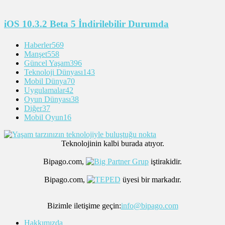
iOS 10.3.2 Beta 5 İndirilebilir Durumda
Haberler
569
Manşet
558
Güncel Yaşam
396
Teknoloji Dünyası
143
Mobil Dünya
70
Uygulamalar
42
Oyun Dünyası
38
Diğer
37
Mobil Oyun
16
Teknolojinin kalbi burada atıyor.
Bipago.com,
iştirakidir.
Bipago.com,
üyesi bir markadır.
Bizimle iletişime geçin:
info@bipago.com
Hakkımızda