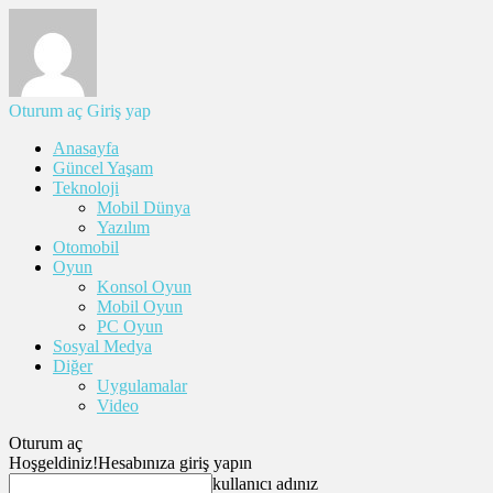
Oturum aç
Giriş yap
Anasayfa
Güncel Yaşam
Teknoloji
Mobil Dünya
Yazılım
Otomobil
Oyun
Konsol Oyun
Mobil Oyun
PC Oyun
Sosyal Medya
Diğer
Uygulamalar
Video
Oturum aç
Hoşgeldiniz!
Hesabınıza giriş yapın
kullanıcı adınız