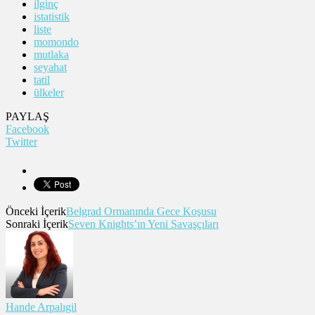
ilginç
istatistik
liste
momondo
mutlaka
seyahat
tatil
ülkeler
PAYLAŞ
Facebook
Twitter
Önceki İçerik
Belgrad Ormanında Gece Koşusu
Sonraki İçerik
Seven Knights’ın Yeni Savaşçıları
Hande Arpalıgil