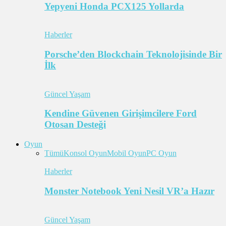
Yepyeni Honda PCX125 Yollarda
Haberler
Porsche’den Blockchain Teknolojisinde Bir
İlk
Güncel Yaşam
Kendine Güvenen Girişimcilere Ford
Otosan Desteği
Oyun
Tümü
Konsol Oyun
Mobil Oyun
PC Oyun
Haberler
Monster Notebook Yeni Nesil VR’a Hazır
Güncel Yaşam