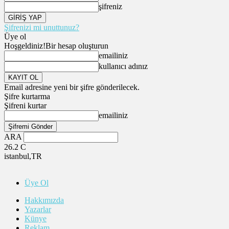
şifreniz
Şifrenizi mi unuttunuz?
Üye ol
Hoşgeldiniz!
Bir hesap oluşturun
emailiniz
kullanıcı adınız
Email adresine yeni bir şifre gönderilecek.
Şifre kurtarma
Şifreni kurtar
emailiniz
ARA
26.2
C
istanbul,TR
Üye Ol
Hakkımızda
Yazarlar
Künye
Reklam