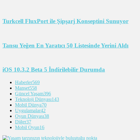
Turkcell FluxPort ile Şipşarj Konseptini Sunuyor
Tansu Yeğen En Yaratıcı 50 Listesinde Yerini Aldı
iOS 10.3.2 Beta 5 İndirilebilir Durumda
Haberler
569
Manşet
558
Güncel Yaşam
396
Teknoloji Dünyası
143
Mobil Dünya
70
Uygulamalar
42
Oyun Dünyası
38
Diğer
37
Mobil Oyun
16