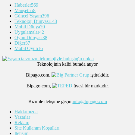
Haberler
569
Manşet
558
Güncel Yaşam
396
Teknoloji Dünyası
143
Mobil Dünya
70
Uygulamalar
42
Oyun Dünyası
38
Diğer
37
Mobil Oyun
16
Teknolojinin kalbi burada atıyor.
Bipago.com,
iştirakidir.
Bipago.com,
üyesi bir markadır.
Bizimle iletişime geçin:
info@bipago.com
Hakkımızda
Yazarlar
Reklam
Site Kullanım Koşulları
İletişim