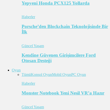
Yepyeni Honda PCX125 Yollarda
Haberler
Porsche’den Blockchain Teknolojisinde Bir
İlk
Güncel Yaşam
Kendine Güvenen Girişimcilere Ford
Otosan Desteği
Oyun
Tümü
Konsol Oyun
Mobil Oyun
PC Oyun
Haberler
Monster Notebook Yeni Nesil VR’a Hazır
Güncel Yaşam