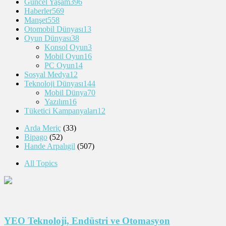
Güncel Yaşam
396
Haberler
569
Manşet
558
Otomobil Dünyası
13
Oyun Dünyası
38
Konsol Oyun
3
Mobil Oyun
16
PC Oyun
14
Sosyal Medya
12
Teknoloji Dünyası
144
Mobil Dünya
70
Yazılım
16
Tüketici Kampanyaları
12
Arda Meriç
(33)
Bipago
(52)
Hande Arpalıgil
(507)
All Topics
YEO Teknoloji, Endüstri ve Otomasyon