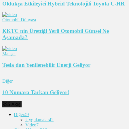
Oldukça Etkileyici Hybrid Teknolojili Toyota C-HR
Otomobil Dünyası
KKTC nin Ürettiği Yerli Otomobil Günsel Ne
Aşamada?
Manşet
Tesla dan Yenilenebilir Enerji Geliyor
Diğer
10 Numara Tarkan Geliyor!
RSS Akışı
Diğer
49
Uygulamalar
42
Video
7