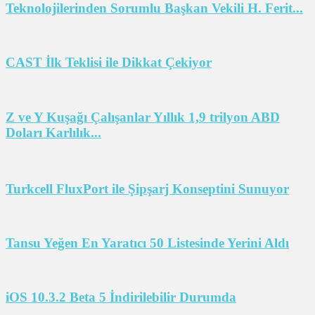
Teknolojilerinden Sorumlu Başkan Vekili H. Ferit...
CAST İlk Teklisi ile Dikkat Çekiyor
Z ve Y Kuşağı Çalışanlar Yıllık 1,9 trilyon ABD
Doları Karlılık...
Turkcell FluxPort ile Şipşarj Konseptini Sunuyor
Tansu Yeğen En Yaratıcı 50 Listesinde Yerini Aldı
iOS 10.3.2 Beta 5 İndirilebilir Durumda