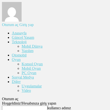
Oturum aç
Giriş yap
Anasayfa
Güncel Yaşam
Teknoloji
Mobil Dünya
Yazılım
Otomobil
Oyun
Konsol Oyun
Mobil Oyun
PC Oyun
Sosyal Medya
Diğer
Uygulamalar
Video
Oturum aç
Hoşgeldiniz!
Hesabınıza giriş yapın
kullanıcı adınız