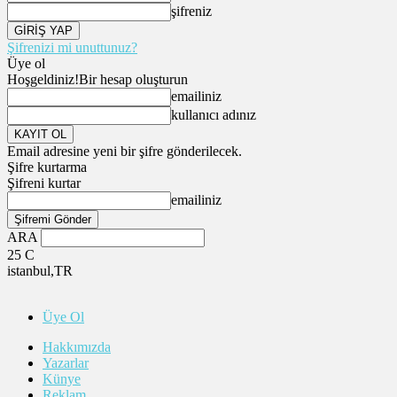
şifreniz
Şifrenizi mi unuttunuz?
Üye ol
Hoşgeldiniz!
Bir hesap oluşturun
emailiniz
kullanıcı adınız
Email adresine yeni bir şifre gönderilecek.
Şifre kurtarma
Şifreni kurtar
emailiniz
ARA
25
C
istanbul,TR
Üye Ol
Hakkımızda
Yazarlar
Künye
Reklam