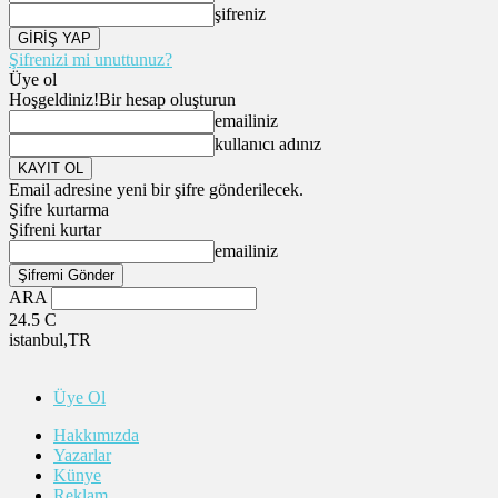
şifreniz
Şifrenizi mi unuttunuz?
Üye ol
Hoşgeldiniz!
Bir hesap oluşturun
emailiniz
kullanıcı adınız
Email adresine yeni bir şifre gönderilecek.
Şifre kurtarma
Şifreni kurtar
emailiniz
ARA
24.5
C
istanbul,TR
Üye Ol
Hakkımızda
Yazarlar
Künye
Reklam