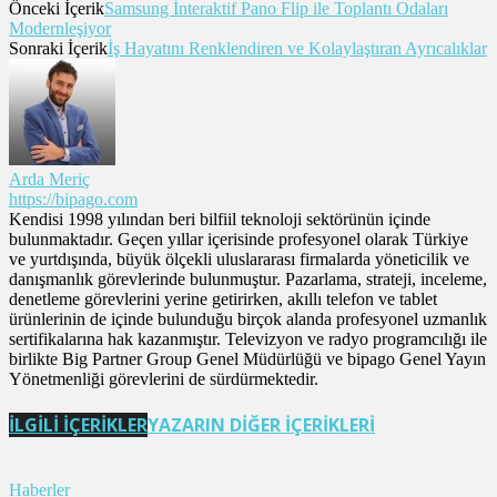
Önceki İçerik
Samsung İnteraktif Pano Flip ile Toplantı Odaları
Modernleşiyor
Sonraki İçerik
İş Hayatını Renklendiren ve Kolaylaştıran Ayrıcalıklar
Arda Meriç
https://bipago.com
Kendisi 1998 yılından beri bilfiil teknoloji sektörünün içinde
bulunmaktadır. Geçen yıllar içerisinde profesyonel olarak Türkiye
ve yurtdışında, büyük ölçekli uluslararası firmalarda yöneticilik ve
danışmanlık görevlerinde bulunmuştur. Pazarlama, strateji, inceleme,
denetleme görevlerini yerine getirirken, akıllı telefon ve tablet
ürünlerinin de içinde bulunduğu birçok alanda profesyonel uzmanlık
sertifikalarına hak kazanmıştır. Televizyon ve radyo programcılığı ile
birlikte Big Partner Group Genel Müdürlüğü ve bipago Genel Yayın
Yönetmenliği görevlerini de sürdürmektedir.
İLGİLİ İÇERİKLER
YAZARIN DİĞER İÇERİKLERİ
Haberler