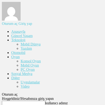
Oturum aç
Giriş yap
Anasayfa
Güncel Yaşam
Teknoloji
Mobil Dünya
Yazılım
Otomobil
Oyun
Konsol Oyun
Mobil Oyun
PC Oyun
Sosyal Medya
Diğer
Uygulamalar
Video
Oturum aç
Hoşgeldiniz!
Hesabınıza giriş yapın
kullanıcı adınız