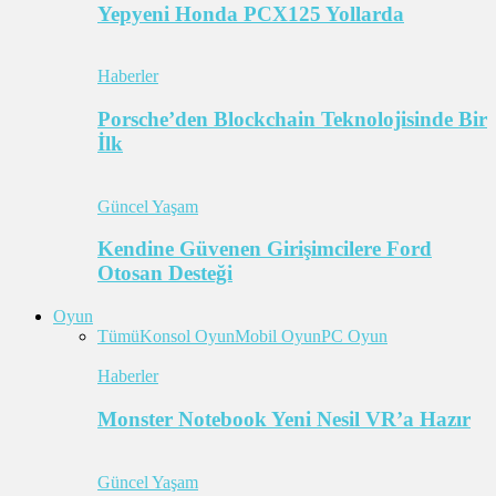
Yepyeni Honda PCX125 Yollarda
Haberler
Porsche’den Blockchain Teknolojisinde Bir
İlk
Güncel Yaşam
Kendine Güvenen Girişimcilere Ford
Otosan Desteği
Oyun
Tümü
Konsol Oyun
Mobil Oyun
PC Oyun
Haberler
Monster Notebook Yeni Nesil VR’a Hazır
Güncel Yaşam