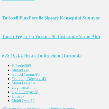
Turkcell FluxPort ile Şipşarj Konseptini Sunuyor
Tansu Yeğen En Yaratıcı 50 Listesinde Yerini Aldı
iOS 10.3.2 Beta 5 İndirilebilir Durumda
Haberler
569
Manşet
558
Güncel Yaşam
396
Teknoloji Dünyası
143
Mobil Dünya
70
Uygulamalar
42
Oyun Dünyası
38
Diğer
37
Mobil Oyun
16