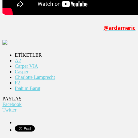
@ardameric
ETİKETLER
A2
Carper VIA
Casper
Charlotte Lamprecht
F2
İbahim Barut
PAYLAŞ
Facebook
Twitter