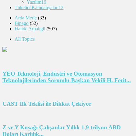
Yazılım
16
Tüketici Kampanyaları
12
Arda Meriç
(33)
Bipago
(52)
Hande Arpalıgil
(507)
All Topics
YEO Teknoloji, Endüstri ve Otomasyon
Teknolojilerinden Sorumlu Başkan Vekili H. Ferit...
CAST İlk Teklisi ile Dikkat Çekiyor
Z ve Y Kuşağı Çalışanlar Yıllık 1,9 trilyon ABD
Doları Karlılık...