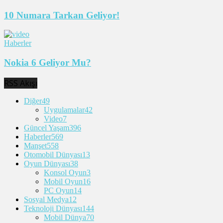
10 Numara Tarkan Geliyor!
Haberler
Nokia 6 Geliyor Mu?
RSS Akışı
Diğer
49
Uygulamalar
42
Video
7
Güncel Yaşam
396
Haberler
569
Manşet
558
Otomobil Dünyası
13
Oyun Dünyası
38
Konsol Oyun
3
Mobil Oyun
16
PC Oyun
14
Sosyal Medya
12
Teknoloji Dünyası
144
Mobil Dünya
70