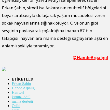
öğrencisiyken bir yavru kediyi sahiplenerek tadan
Erkan Şahin, şimdi ise Ankara’nın muhtelif bölgelerini
beyaz arabasıyla dolaşarak yaşam mücadelesi veren
sokak hayvanlarına sığınak oluyor. O ve onun gibi
sevginin paylaşarak çoğaldığına inanan 67 bin
takipçisi, hayvanlara mama desteği sağlayarak aşkı en
anlamlı şekliyle tanımlıyor.
@HandeArpaligil
ETİKETLER
Erkan Şahin
Hande Arpalıgil
Huawei
kırmızı ödül
mama desteği
Ödül