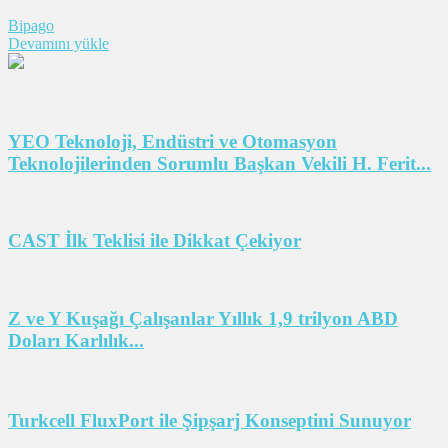
Bipago
Devamını yükle
YEO Teknoloji, Endüstri ve Otomasyon
Teknolojilerinden Sorumlu Başkan Vekili H. Ferit...
CAST İlk Teklisi ile Dikkat Çekiyor
Z ve Y Kuşağı Çalışanlar Yıllık 1,9 trilyon ABD
Doları Karlılık...
Turkcell FluxPort ile Şipşarj Konseptini Sunuyor