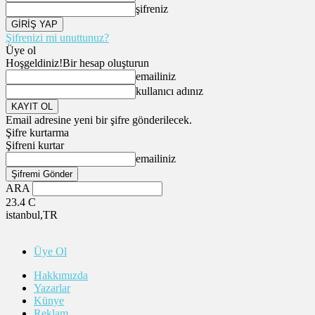
şifreniz
Şifrenizi mi unuttunuz?
Üye ol
Hoşgeldiniz!
Bir hesap oluşturun
emailiniz
kullanıcı adınız
Email adresine yeni bir şifre gönderilecek.
Şifre kurtarma
Şifreni kurtar
emailiniz
ARA
23.4
C
istanbul,TR
Üye Ol
Hakkımızda
Yazarlar
Künye
Reklam