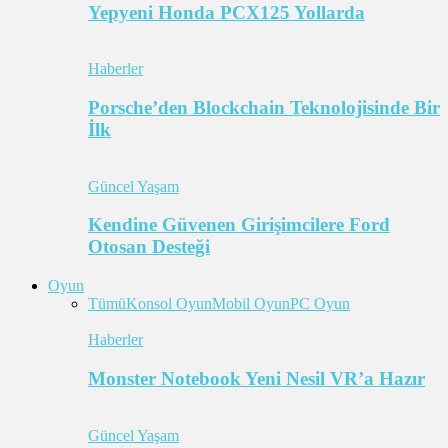
Yepyeni Honda PCX125 Yollarda
Haberler
Porsche’den Blockchain Teknolojisinde Bir
İlk
Güncel Yaşam
Kendine Güvenen Girişimcilere Ford
Otosan Desteği
Oyun
Tümü
Konsol Oyun
Mobil Oyun
PC Oyun
Haberler
Monster Notebook Yeni Nesil VR’a Hazır
Güncel Yaşam