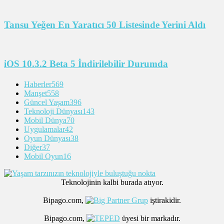
Tansu Yeğen En Yaratıcı 50 Listesinde Yerini Aldı
iOS 10.3.2 Beta 5 İndirilebilir Durumda
Haberler
569
Manşet
558
Güncel Yaşam
396
Teknoloji Dünyası
143
Mobil Dünya
70
Uygulamalar
42
Oyun Dünyası
38
Diğer
37
Mobil Oyun
16
Teknolojinin kalbi burada atıyor.
Bipago.com,
iştirakidir.
Bipago.com,
üyesi bir markadır.