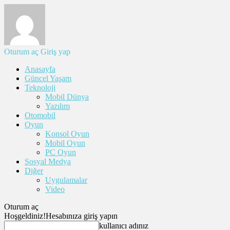
Oturum aç
Giriş yap
Anasayfa
Güncel Yaşam
Teknoloji
Mobil Dünya
Yazılım
Otomobil
Oyun
Konsol Oyun
Mobil Oyun
PC Oyun
Sosyal Medya
Diğer
Uygulamalar
Video
Oturum aç
Hoşgeldiniz!
Hesabınıza giriş yapın
kullanıcı adınız